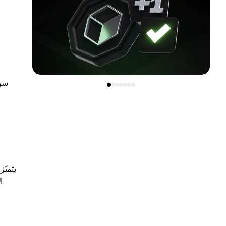
سو
يتميّ
ا