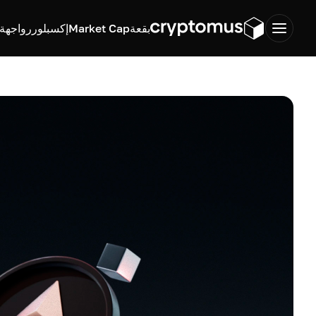
بقعة
Market Cap
إكسبلورر
واجهة ب