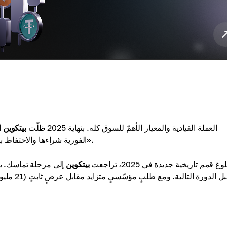
العملة القيادية والمعيار الأهمّ للسوق كله. بنهاية 2025 ظلّت
بيتكوين
أ
وصناديق ETF الفورية شراءها والاحتفاظ بها، ما قلّل المعروض وكرّس مكانتها كـ «ذهبٍ رقمي».
وغ قمم تاريخية جديدة في 2025، تراجعت
بيتكوين
إلى مرحلة تماسك. ي