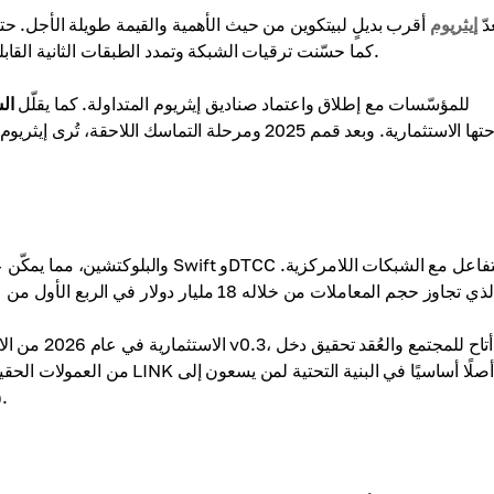
عدّ
إيثريوم
معظم تطبيقات DeFi وNFT وWeb3. كما حسّنت ترقيات الشبكة وتمدد الطبقات الثانية القابليّة للتوسّع وخفّضت الرسوم.
للمؤسّسات مع إطلاق واعتماد صناديق إيثريوم المتداولة. كما يقلّل
ال
من العمولات الحقيقية التي تدف
تحقيق ف