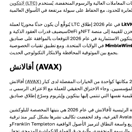
يُعدّ واحدًا من أكثر الأصول استقرارًا وإثباتًا لقيمته عبر الزمن. وبفضل سرعات المعاملات العالية والرسوم المنخفضة، يُستخدم
لايتكوين (LTC)
LitV
يُتوقَّع أن يكون حدثًا محوريًا لعملة LTC في عام 2026 إطلاق
سيضيف قدرات العقود الذكية وDeFi وNFT إلى الشبكة، ما يوسّع إمكانيات العملة بشكل كبير ويحوّلها من مجرد مخزن للقيمة إلى منصة
متكاملة للتطبيقات اللامركزية. بالإضافة إلى ذلك، تدعم جاذبية لايتكوين الاستثمارية في عام 2026 التوقعات بالموافقة على صناديق ETF الفورية
MimbleWim
في الولايات المتحدة. ومع تطبيق تقنيات الخصوصية
يجمع بين الموثوقية المحافظة والابتكار التكنولوجي الحديث.
أفالانش (AVAX)
هي بلوكشين من الطبقة الأولى عالية الأداء، وقد رسّخت بحلول عام 2026 مكانتها كواحدة من الخيارات المفضلة لدى كبار
(AVAX)
أفالانش
. وجاء الاختراق الحقيقي للعملة مع الاعتراف الرسمي بـ AVAX كسلعة رقمية بقرار مشترك من SEC وCFTC في
الميزة التقنية الرئيسية لأفالانش في عام 2026 هي بنيتها المخصصة للبلوكشين، Avalanche L1، التي كانت تُعرف سابقًا باسم الشبكات
الفرعية، وقد انخفضت تكاليف نشرها بشكل كبير منذ ترقية Avalanche9000 الكبرى. وقد مكّن ذلك عمالقة مثل BlackRock وJPMorgan
وFranklin Templeton من إطلاق مشاريع واسعة النطاق لترميز الأصول الواقعية RWA على المنصة. إن أوقات المعاملات فائقة السرعة، التي
نخفضة، وآلية حرق العملة الانكماشية المدمجة، تجعل AVAX أصلًا مستقرًا وقويًا من الناحية الأساسية للشراء