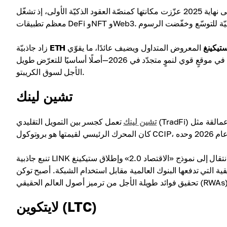
أقرب بديلٍ لبيتكوين من حيث الأهمية والقيمة طويلة الأجل. حتى نهاية 2025 عزّزت مكانتها كمنصّة العقود الذكيّة الأولى، إذ تشغّل
ستيكينغ
المعروض المتداول ويضيف عائدًا، ما يقوّي
ETH
زاد جاذبيّة
أطروحتها الاستثمارية. وبعد قمم 2025 ومرحلة التماسك اللاحقة، تُرى إيثريوم في موقعٍ قوي لنموٍ متجدّد في 2026—أصلًا أساسيًا للتعرّض طويل
الأجل لسوق الكريبتو.
تشين لينك
تشين لينك
تعمل كجسر بين التمويل التقليدي (TradFi) والبلوكتشين، مما يمكّن عمالقة مثل Swift وDTCC من التفاعل مع الشبكات اللامركزية.
تنبع جاذبية LINK الاستثمارية في عام 2026 من الانتقال إلى نموذج «الاقتصاد 2.0» وإطلاق ستيكينغ v0.3، الذي أتاح للمجتمع والعُقد تحقيق دخل
عها البنوك العالمية مقابل استخدام الشبكة. أصبح توكن LINK أصلًا أساسيًا في البنية التحتية لمن يسعون إلى
وائد طويلة الأجل من ترميز أصول العالم الحقيقي (RWAs).
لايتكوين (LTC)