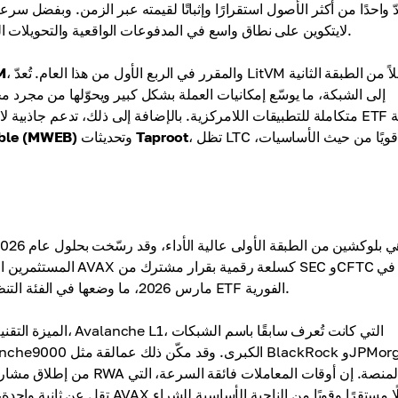
لايتكوين على نطاق واسع في المدفوعات الواقعية والتحويلات العابرة للحدود، مع الحفاظ على سيولة مرتفعة في الأسواق العالمية.
، والمقرر في الربع الأول من هذا العام. تُعدّ LitVM حلاً من الطبقة الثانية
M
، تظل LTC أصلًا قويًا من حيث الأساسيات،
Taproot
وتحديثات
ble (MWEB)
المستثمرين المؤسسيين
مارس 2026، ما وضعها في الفئة التنظيمية نفسها التي تنتمي إليها بيتكوين وإيثريوم وسرّع إطلاق صناديق ETF الفورية.
تقل عن ثانية واحدة، والرسوم الم