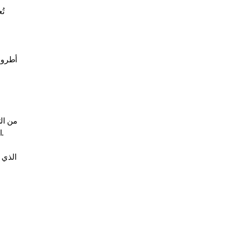
تُ
كان المحرك الرئيسي لقيمتها هو بروتوكول CCIP، الذي تجاوز حجم المعاملات من خلاله 18 مليار دولار في الربع الأول من عام 2026 وحده.