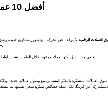
أفضل 10 عملات رقمية للشراء في 2026
ق
العملات الرقمية
لا يتوقّف عن الحركة. مع ظهور مشاريع جديدة وتطوّر ا
يَعُد بإمكانك ببساطة رمي المال في أيّ عملة وانتظار «ضربة ال
يغطي هذا الدليل أكثر العملات وعودًا خلال العام. سنشرح لماذا تستحق كل عملةٍ الانتباه ولأي نوعٍ من المستثمرين قد تكون مناسبة.
ز سوق العملات المشفّرة بالتغيّر المستمر. مع وصول عملاتٍ جديدة وتكي
لاستثماريّة أمرًا مُربكًا. لكل عملة خصائص مميّزة ينبغي تقييمها بما 