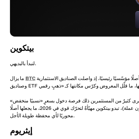
بيتكوين
لنبدأ بالبديهي.
صلًا مؤسّسيًا رئيسيًا، إذ واصلت الصناديق الاستثمارية
BTC
ما يزال
رى كثيرٌ من المستثمرين ذلك فرصة دخول بسعرٍ «نسبيًا منخفض»
قبل الدورة التالية. ومع طلبٍ مؤسّسيٍ متزايد مقابل عرضٍ ثابتٍ (21 مليون عملة)، تبدو بيتكوين مهيّأةً لتحرّك قوي في 2026، ما يجعلها أصلًا
محوريًا لأي محفظة طويلة الأجل.
إيثريوم