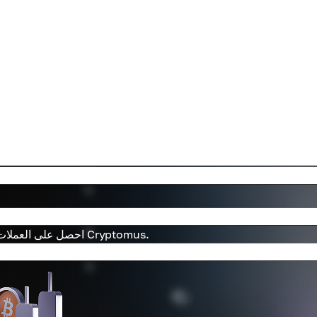
احصل على العملات الرقمية الرائجة والرسوم البيانية الفورية والتنفيذ السريع على Cryptomus.