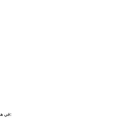
في هذا الجدول، يمكنكم أيضًا رؤية سرعة المعاملات والرسوم لكل عملة: