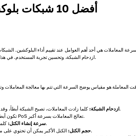
أفضل 10 شبكات بلوكشين حسب سرعة المعاملات
رعة المعاملات هي أحد أهم العوامل عند تقييم أداء البلوكشين. الشبكات 
ازدحام الشبكة، وتحسين تجربة المستخدم. في هذا المقال، سنستعرض أفضل 10 بلوكشينات تتميز بالسرعة والكفاءة.
ت المعاملة هو مقياس يوضح السرعة التي تتم بها معالجة المعاملات وتأ
كلما زادت المعاملات، تصبح الشبكة أبطأ، وقد يحتاج المستخدمون لدفع رسوم أعلى لإعطاء أولوية لتحويلاتهم.
ازدحام الشبكة:
شبكات PoW تكون أبطأ تحت الضغط العالي، بينما شبكات PoS تعالج المعاملات بسرعة أكبر.
كلما كانت الكتل تُنشأ بسرعة أكبر، كانت تأكيدات المعاملات أسرع.
سرعة إنشاء الكتل:
الكتل الأكبر يمكن أن تحتوي على معاملات أكثر، لكنها قد تبطئ المعالجة إذا كانت الأجهزة محدودة.
حجم الكتل: