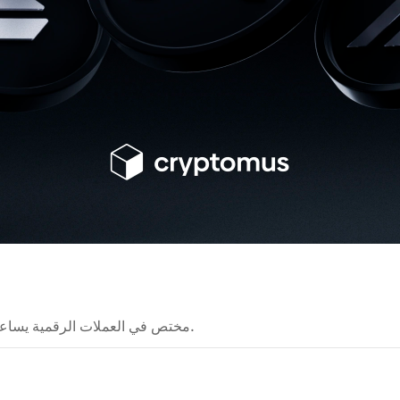
مختص في العملات الرقمية يساعد على تبسيط تقنيات الكريبتو المعقدة وجعلها أسهل للفهم.