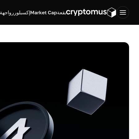
بقعة
Market Cap
إكسبلورر
واجهة ب