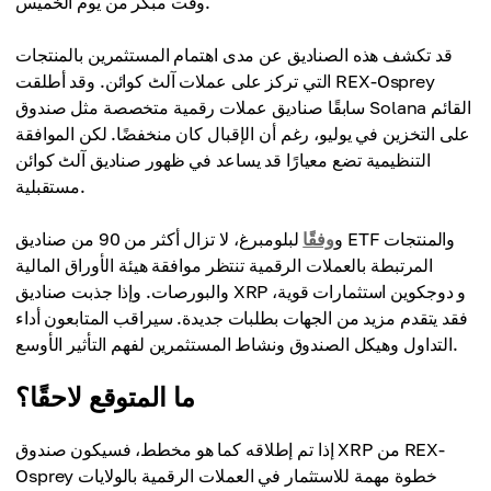
وقت مبكر من يوم الخميس.
قد تكشف هذه الصناديق عن مدى اهتمام المستثمرين بالمنتجات
التي تركز على عملات آلٹ کوائن. وقد أطلقت REX-Osprey
سابقًا صناديق عملات رقمية متخصصة مثل صندوق Solana القائم
على التخزين في يوليو، رغم أن الإقبال كان منخفضًا. لكن الموافقة
التنظيمية تضع معيارًا قد يساعد في ظهور صناديق آلٹ کوائن
مستقبلية.
و
وفقًا
لبلومبرغ، لا تزال أكثر من 90 من صناديق ETF والمنتجات
المرتبطة بالعملات الرقمية تنتظر موافقة هيئة الأوراق المالية
والبورصات. وإذا جذبت صناديق XRP و دوجكوين استثمارات قوية،
فقد يتقدم مزيد من الجهات بطلبات جديدة. سيراقب المتابعون أداء
التداول وهيكل الصندوق ونشاط المستثمرين لفهم التأثير الأوسع.
ما المتوقع لاحقًا؟
إذا تم إطلاقه كما هو مخطط، فسيكون صندوق XRP من REX-
Osprey خطوة مهمة للاستثمار في العملات الرقمية بالولايات