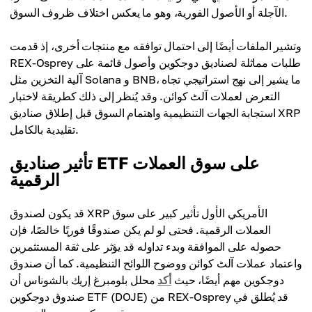
الآجلة أو الأصول الفورية، وهو ما يعكس اختلاف ظروف السوق.
وتشير الملفات أيضًا إلى احتمال توافقه مع منتجات أخرى، إذ قدمت
REX-Osprey طلبات مماثلة لصناديق دوجكوين وأصول قائمة على
آلية التخزين مثل Solana و BNB، ما يشير إلى نهج استراتيجي تجاه
التعرض لعملات آلٹ کوائن. وقد يُنظر إلى ذلك كطريقة لاختبار
استجابة الجهات التنظيمية واهتمام السوق قبل إطلاق صناديق XRP
تقليدية بالكامل.
تأثير صناديق ETF على سوق العملات
الرقمية
قد يكون لصندوق XRP الأمريكي الأول تأثير كبير على سوق
العملات الرقمية. فحتى لو لم يكن صندوقًا فوريًا خالصًا، فإن
حصوله على الموافقة وبدء تداوله قد يؤثر على ثقة المستثمرين
واعتماد عملات آلٹ کوائن ووضوح اللوائح التنظيمية. كما أن صندوق
دوجكوين مهم أيضًا، حيث
أكد
محلل بلومبرغ إريك بالشوناس أن
صندوق دوجكوين ETF (DOJE) من REX-Osprey قد يُطلق في