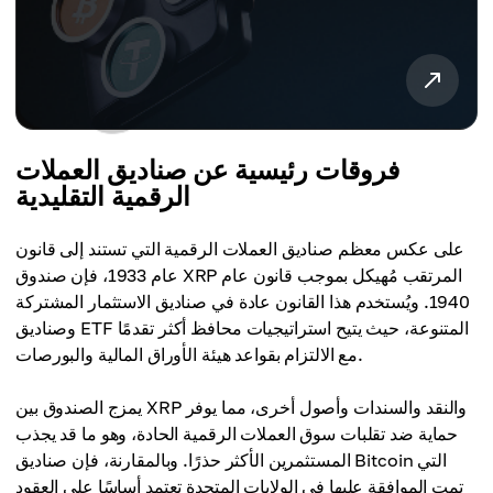
فروقات رئيسية عن صناديق العملات
الرقمية التقليدية
على عكس معظم صناديق العملات الرقمية التي تستند إلى قانون
عام 1933، فإن صندوق XRP المرتقب مُهيكل بموجب قانون عام
1940. ويُستخدم هذا القانون عادة في صناديق الاستثمار المشتركة
وصناديق ETF المتنوعة، حيث يتيح استراتيجيات محافظ أكثر تقدمًا
مع الالتزام بقواعد هيئة الأوراق المالية والبورصات.
يمزج الصندوق بين XRP والنقد والسندات وأصول أخرى، مما يوفر
حماية ضد تقلبات سوق العملات الرقمية الحادة، وهو ما قد يجذب
المستثمرين الأكثر حذرًا. وبالمقارنة، فإن صناديق Bitcoin التي
تمت الموافقة عليها في الولايات المتحدة تعتمد أساسًا على العقود