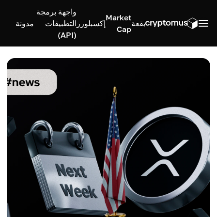
واجهة برمجة
Market
بقعة
إكسبلورر
التطبيقات
مدونة
Cap
(API)