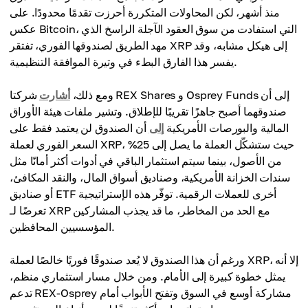
منذ أشهر، لكن المحاولات المتكررة أحرزت تقدمًا محدودًا. على
عكس Bitcoin، التي استفادت من سوق العقود الآجلة الراسخ الذي
مهد الطريق لصندوقها الفوري، تفتقر XRP إلى هيكل مشابه، وقد
يفسر هذا الفارق البطء في وتيرة الموافقة التنظيمية.
ومع ذلك،
أشارت
شركتا REX Shares و Osprey Funds إلى أن
صندوقهما أصبح جاهزًا تقريبًا للإطلاق. وتشير ملفات هيئة الأوراق
المالية والبورصات الأمريكية
إلى
أن الصندوق لن يعتمد فقط على
السعر الفوري لعملة XRP، حيث ستشكّل العملة ما يصل إلى 25%
من الأصول، بينما سيتم استثمار الباقي في أدوات أكثر أمانًا مثل
سندات الخزانة الأمريكية، وصناديق أسواق المال، والنقد المكافئ،
أو صناديق ETF أخرى للعملات الرقمية. توفّر هذه الإستراتيجية
تعرضًا لـ XRP مع الحد من المخاطر، ما قد يجذب المشاركين
المؤسسيين المحافظين.
ورغم أن هذا الصندوق لا يُعد صندوقًا فوريًا خالصًا لعملة XRP، إلا أنه
يمثل خطوة كبيرة إلى الأمام. ومن خلال مسار استثماري منظم،
تدعم REX-Osprey مشاركة أوسع في السوق وتفتح الأبواب أمام