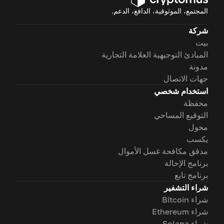
المجتمع، الموثوقية، الدافع، الدعم.
شركة
بيت
المبادئ التوجيهية العلامة التجارية
مدونة
جهات الاتصال
استخدام شخصي
محفظة
التوقيع المساحي
محول
يكسب
مدقق مكافحة غسل الأموال
برنامج الإحالة
برنامج تابع
شراء التشفير
شراء Bitcoin
شراء Ethereum
شراء Solana