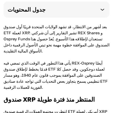
جدول المحتويات
بعد أشهر من الانتظار، قد تشهد الولايات المتحدة قريبًا أول صندوق
ETF لعملة XRP. تشير التقارير إلى أن شركتي REX Shares و
Osprey Funds تستعدان لإطلاقه هذا الأسبوع. يُعدّ حصول هذا
الصندوق على الموافقة خطوة مهمة نحو تبني الأصول الرقمية داخل
الأسواق المالية التقليدية.
يأتي هذا التطور في الوقت الذي تمضي فيه REX-Osprey أيضًا
قدمًا بخطط لإطلاق صندوق ETF لعملة دوجكوين. وقد حصل كلا
الصندوقين على الموافقة بموجب قانون عام 1940، وهو مسار
تنظيمي يسمح بتجاوز بعض التحديات التي تواجه عادة صناديق ETF
الفورية للعملات الرقمية.
صندوق XRP المنتظر منذ فترة طويلة
انتظرت مجتمع العملات الرقمية صندوق ETF أمريكي لعملة XRP