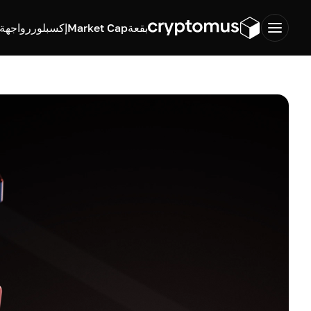
بقعة
Market Cap
إكسبلورر
واجهة ب