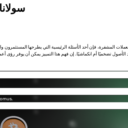
سولانا
 الأصول تضخميًا أم انكماشيًا. إن فهم هذا التمييز يمكن أن يوفر رؤى أ
قم بتعبئة محفظتك بـ SOL في ب