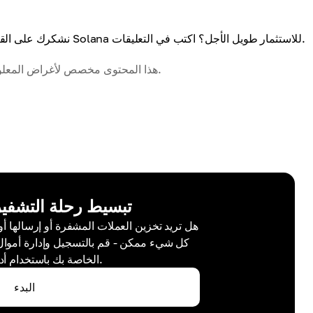
نشكرك على القراءة حتى النهاية، ونأمل أن تكون هذه المقالة مفيدة. وهل تفكر في Solana للاستثمار طويل الأجل؟ اكتب في التعليقات.
هذا المحتوى مخصص لأغراض المعلومات والتعليم فقط ولا يُشكل نصيحة مالية أو استثمارية أو قانونية.
تبسيط رحلة التشفير
هل تريد تخزين العملات المشفرة أو إرسالها أو 
الخاصة بك باستخدام أدواتنا المفيدة.
البدء