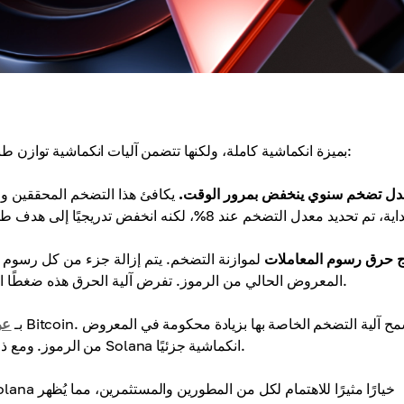
والإجابة هي: جزئيًا. لا تتمتع Solana بميزة انكماشية كاملة، ولكنها تتضمن آليات انكماشية توازن طبيعتها التضخمية. ولديها ميزتان:
ع Solana بمعدل تضخم سنوي ينخفض ​​بمرور الوقت.
يكافئ هذا التضخم المحققين وا
Solana نموذج حرق رسوم المعاملات
لموازنة التضخم. يتم إزالة جزء من كل رسوم م
المعروض الحالي من الرموز. تفرض آلية الحرق هذه ضغطًا انكماشيًا، خاصة مع نمو استخدام الشبكة وحرق المزيد من الرسوم.
هل العرض محدود في Solana؟ لا، لا تتمتع Solana بـ
عر
من الرموز. ومع ذلك، يساعد نموذج حرق الرموز في التخفيف من آثار التضخم ويجعل Solana انكماشية جزئيًا.