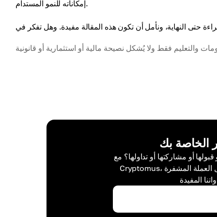
إمكاناته للنمو المستدام.
 الخاصة بك
قبولها أو مشاركتها أو تداولها؟ مع
Cryptomus، كل شيء ممكن - قم بالتسجيل وإدارة أموال العملة المشفرة