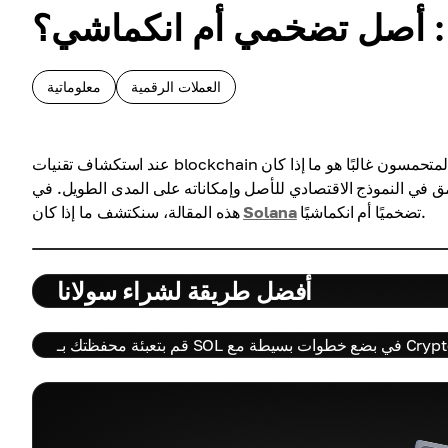
: أصل تضخمي أم انكماشي؟
العملات الرقمية
معلوماتية
عند استكشاف تقنيات blockchain والعملات المشفرة، فإن أحد الأسئلة الرئيسية التي يطرحها المستثمرون والمتحمسون غالبًا هو ما إذا كان
عمق في النموذج الاقتصادي للأصل وإمكاناته على المدى الطويل. في
تضخميًا أم انكماشيًا.
Solana
هذه المقالة، سنكتشف ما إذا كان
أفضل طريقة لشراء سولانا
ضع خطوات بسيطة مع Cryptomus.