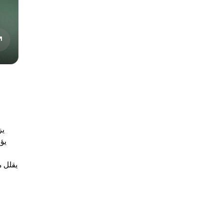
يز
يؤ
] يقلل