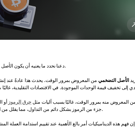
قبل الخوض في الطبيعة الاقتصادية لـ Solana، دعنا نحدد ما يعنيه أن يكون الأصل تضخميًا أو انكماشيًا.
يد
الأصل التضخمي
من المعروض بمرور الوقت. يحدث هذا عادةً عند إنشا
دي إلى تخفيف قيمة الوحدات الموجودة. في الاقتصادات التقليدية، غالبًا 
 من المعروض منه بمرور الوقت، غالبًا بسبب آليات مثل
حرق الرموز
أو ال
جزء من الرموز بشكل دائم من التداول، مما يقلل من العرض الإجمالي ويزيد القيمة المحتملة إذا ظل الطلب ثابتًا أو نما.
إن فهم هذه الديناميكيات أمر بالغ الأهمية عند تقييم استدامة العملة المش