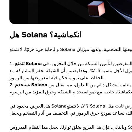
هل Solana انكماشية؟
لمفوضين لتأمين الشبكة من خلال التخزين. في
البداية، تم تحديد معدل التضخم عند 8%، لكنه انخفض تدريجيًا إلى هدف طويل الأجل بنسبة 1.5%. وهذا يضمن أن الشبكة تحفز المشاركة مع
الحفاظ على نمو متحكم فيه لمعروضها من الرموز.
عاملة بشكل دائم من التداول، مما يقلل من
ض ثابت
مثل Bitcoin. تسمح آلية التضخم الخاصة بها بزيادة محكومة في المعروض
وبالتالي، فإن هذا المزيج يخلق توازنًا. يجعل هذا النظام المدروس Solana خيارًا مثيرًا للاهتمام لكل من المطورين والمستثمرين، مما يُظهر