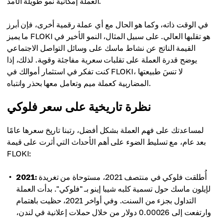
العملة إمكانية نمو طويلة الأمد.
في الوقت ذاته، وكما هو الحال مع أي عملة رقمية أخرى، فإن أبرز
ما يميز FLOKI هو تقلبها العالي. على سبيل المثال، النمو الأخير في
القيمة الناتج عن نشاط ماسك على وسائل التواصل الاجتماعي
يوضح قدرة العملة على تقلبات سعرية مفاجئة وقوية. لذلك، إذا
كنت تفكر في استثمار أموالك في FLOKI، لا تنسَ طبيعتها
المضاربية كعملة ميم وتعامل معها بحذر وانتباه.
نظرة تاريخية على سعر فلوكي
لمساعدتك على فهم العملة بشكل أفضل، رتبنا تاريخ سعرها عامًا
بعد عام، مع تسليط الضوء على أهم الأحداث التي أثرت على قيمة
FLOKI:
أُطلقت فلوكي في منتصف 2021، مستوحاة من تغريدة
2021:
لإيلون ماسك حول تسمية كلبه شيبا إينو بـ "فلوكي". بدأت العملة
التداول بجزء من السنت. وفي أواخر 2021، حظيت باهتمام
وارتفعت إلى 0.00026 دولار من خلال حملات إعلانية في لندن،