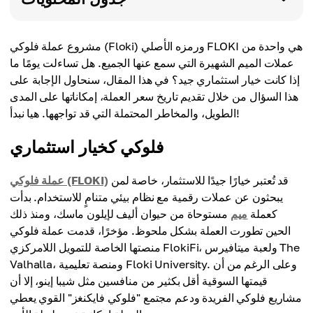
مشروع عملة فلوكي (Floki) ورمزه الأصلي FLOKI هي واحدة من
عملات الميم الشهيرة التي سمع عنها الجميع. هل تساءلت يومًا ما
إذا كانت خيار استثماري جيد؟ في هذا المقال، سنحاول الإجابة على
هذا السؤال من خلال تقديم تاريخ سعر العملة، إمكاناتها على المدى
الطويل، والمخاطر المحتملة التي قد تواجهها. هيا نبدأ!
فلوكي كخيار استثماري
قد تُعتبر خيارًا جيدًا للاستثمار، خاصة لمن
عملة فلوكي (FLOKI)
يبحثون عن عملات رقمية مع نظام بيئي متنامٍ للاستخدام. بدأت
كعملة
ميم
مستوحاة من حيوان أليف لإيلون ماسك، ومنذ ذلك
الحين تطورت العملة بشكل ملحوظ. مؤخرًا، قدمت عملة فلوكي
منصتها الخاصة للتمويل اللامركزي FlokiFi، ولعبة ميتافيرس The
Valhalla، ومنصة تعليمية Floki University. وعلى الرغم من أن
قيمتها السوقية أقل بكثير من منافسين مثل شيبا إينو، إلا أن
مشاريع فلوكي الفريدة ودعم مجتمع "فلوكي فايكنغز" القوي يعطي