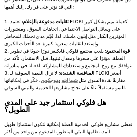
التي قد تؤثر على قرارك. إليك أهمها:
تقلبات مدفوعة بالإعلام:
تعتمد FLOKI كعملة ميم بشكل كبير
على وسائل التواصل الاجتماعي، اتجاهات السوق، ومنشورات
المؤثرين الكبار مثل إيلون ماسك. لذا، قَيّم مدى تحملك للمخاطر
واستعد لتقلبات سعرية كبيرة بعد الأحداث الكبرى.
قوة المجتمع:
يلعب مجتمع فلوكي فايكنغز دورًا حيويًا في تطوير
العملة، مؤثرًا على سعرها ومعدل تبنيها. قبل الاستثمار، تأكد من
توافقك مع روح المجتمع واستعدادك للمشاركة الفعالة في مبادراته.
المنافسة الشديدة:
لا تزال القيمة السوقية لـ FLOKI أصغر
مقارنةً بقادة السوق مثل
شيبا إينو
و
دوجكوين
. فكّر في إمكانياتها
للنمو مستقبلاً بناءً على نجاح مشاريعها الخدمية والتبني السوقي.
هل فلوكي استثمار جيد على المدى
الطويل؟
تعطي مشاريع فلوكي الخدمية العملة إمكانية لتكون استثمارًا طويل
الأمد. نظامها البيئي المتطور، المدعوم من واحد من أكثر