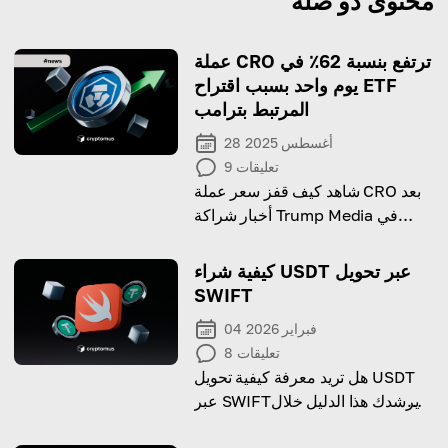
محتوى ذو صلة
عملة CRO ترتفع بنسبة 62٪ في
يوم واحد بسبب اقتراح ETF
المرتبط بترامب
28 أغسطس 2025
تعليقات
9
شاهد كيف قفز سعر عملة CRO بعد
أخبار شراكة Trump Media في
العملات الرقمية واقتراح ETF.
كيفية شراء USDT عبر تحويل
SWIFT
04 فبراير 2026
تعليقات
8
هل تريد معرفة كيفية تحويل USDT
عبر SWIFT؟ يرشدك هذا الدليل خلال
العملية بالتفصيل.