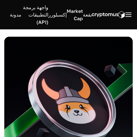
واجهة برمجة
Market
بقعة
إكسبلورر
التطبيقات
مدونة
Cap
(API)