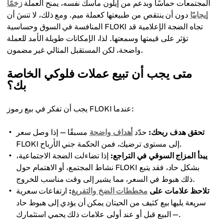
المجتمعات حماسًا وبدعم من إيلون ماسك نفسه، يمنح العملة
زخمًا
إيجابيًا
دون أن ينتقص من طبيعتها كعملة ميم. ومع ذلك، لا تنسَ أن
المنافسة في السوق وحساسية FLOKI تجاه الضجة الإعلامية قد
تؤثر على قيمتها وسمعتها. لذا، الإمكانات طويلة الأمد للعملة
واضحة، لكن المستقبل المثالي غير مضمون.
متى يجب أن تبيع عملات فلوكي الخاصة
بك؟
يجب أن تفكر في بيع رموز FLOKI عندما:
تحقق هدف ربحك:
حدّد
أهداف واضحة
مسبقًا — إذا وصل سعر
FLOKI إلى مستوى ترضيك، فمن الحكمة جني الأرباح.
يبدأ المزاج السوقي في التراجع:
إذا تضاءلت الضجة الاجتماعية،
نشاط المجتمع، أو الاهتمام حول FLOKI بشكل حاد، فقد يتبع
ذلك هبوط في السعر، مما يشير إلى وقت مناسب للخروج.
تلاحظ علامات على
مخططات الضخ والتفريغ
:
ارتفاعات سعرية
سريعة يليها بيع كثيف من الحيتان يمكن أن يؤدي إلى هبوط حاد
— البيع قبل أو عند أولى علامات ذلك يحمي استثمارك.