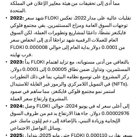
مما أدى إلى تحقيقات من هيئة معايير الإعلان في المملكة
المتحدة.
شهد سعر FLOKI تقلبات عالية على مدار 2022، تعكس
2022:
توجهات السوق العامة ومزاج المستثمرين. بقي مجتمع فلوكي
فايكنغز نشطًا، داعمًا لمشاريع وتطويرات العملة، لكن السوق
العام للعملات الرقمية شهد تراجعًا أدى إلى انخفاض سعر
FLOKI من 0.0001 دولار بداية العام إلى حوالي 0.000008
قرب نهايته.
بدأ FLOKI بالتعافي من أدنى مستوياته، مع تزايد اهتمام
2023:
المستثمرين، وتداول ضمن نطاق 0.00005 إلى 0.0001 دولار.
ركز المشروع على توسيع نظامه البيئي، بما في ذلك التطورات
في التمويل اللامركزي والرموز غير القابلة للاستبدال (NFTs).
استمر نمو مجتمع فلوكي فايكنغز، مما ساهم في صمود
المشروع وارتفاع سعر العملة.
وصل FLOKI إلى أعلى سعر له في يونيو 2024، حوالي
2024:
0.00002976 دولار. جاء هذا الارتفاع بدعم من ظروف السوق
الإيجابية وزيادة التبني، بالإضافة إلى دعم إيلون ماسك عبر
وسائل التواصل الاجتماعي.
حتى مايو 2025، يتداول FLOKI بسعر يقارب 0.000110
2025: