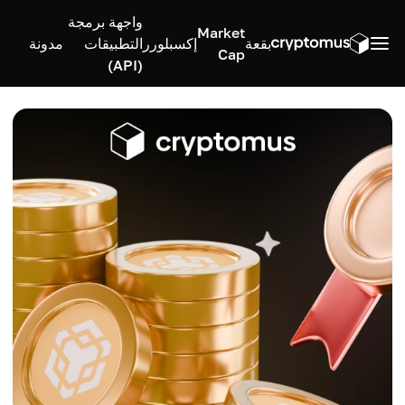
واجهة برمجة
Market
بقعة
إكسبلورر
التطبيقات
مدونة
Cap
(API)