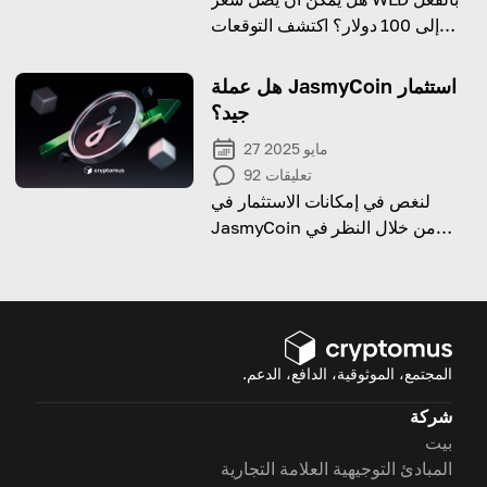
إلى 100 دولار؟ اكتشف التوقعات
الرئيسية وما الذي قد يدفع السعر إلى
الارتفاع.
هل عملة JasmyCoin استثمار
جيد؟
27 مايو 2025
تعليقات
92
لنغص في إمكانات الاستثمار في
JasmyCoin من خلال النظر في
تاريخه السعري، آفاقه طويلة الأجل،
والمخاطر التي قد تواجهها كمستثمر.
المجتمع، الموثوقية، الدافع، الدعم.
شركة
بيت
المبادئ التوجيهية العلامة التجارية