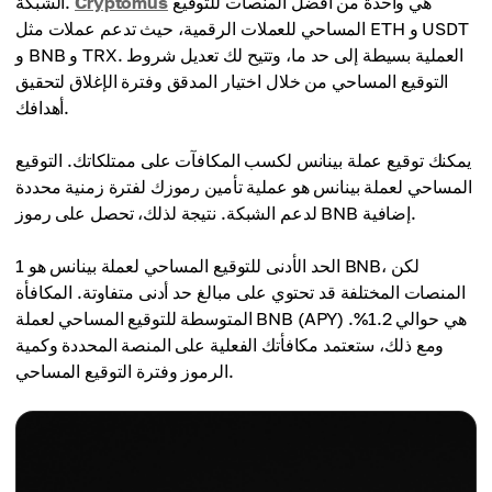
هي واحدة من أفضل المنصات للتوقيع
Cryptomus
الشبكة.
المساحي للعملات الرقمية، حيث تدعم عملات مثل ETH و USDT
و BNB و TRX. العملية بسيطة إلى حد ما، وتتيح لك تعديل شروط
التوقيع المساحي من خلال اختيار المدقق وفترة الإغلاق لتحقيق
أهدافك.
يمكنك توقيع عملة بينانس لكسب المكافآت على ممتلكاتك. التوقيع
المساحي لعملة بينانس هو عملية تأمين رموزك لفترة زمنية محددة
لدعم الشبكة. نتيجة لذلك، تحصل على رموز BNB إضافية.
الحد الأدنى للتوقيع المساحي لعملة بينانس هو 1 BNB، لكن
المنصات المختلفة قد تحتوي على مبالغ حد أدنى متفاوتة. المكافأة
المتوسطة للتوقيع المساحي لعملة BNB (APY) هي حوالي 1.2%.
ومع ذلك، ستعتمد مكافأتك الفعلية على المنصة المحددة وكمية
الرموز وفترة التوقيع المساحي.