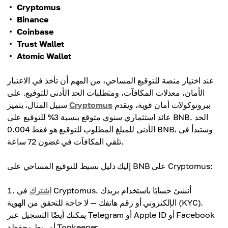
Cryptomus
Binance
Coinbase
Trust Wallet
Atomic Wallet
عند اختيار منصة للتوقيع المساحي، من المهم أن تأخذ في الاعتبار
الأمان، معدلات المكافآت، ومتطلبات الحد الأدنى للتوقيع. على
ببروتوكولات أمان قوية، ويقدم
Cryptomus
سبيل المثال، يتميز
عائد استثماري سنوي متوقع بنسبة 3% للتوقيع على BNB. الحد
الأدنى للمبلغ المطلوب للتوقيع هو فقط 0.004 BNB، وستبدأ في
تلقي المكافآت في غضون 72 ساعة.
إليك دليل بسيط للتوقيع المساحي على BNB على Cryptomus:
اشترك
في Cryptomus. أنشئ حسابًا باستخدام بريدك
الإلكتروني أو رقم هاتفك — لا حاجة للتحقق من الهوية (KYC).
يمكنك أيضًا التسجيل عبر Telegram أو Apple ID أو Facebook
أو ربط محفظة Tonkeeper.