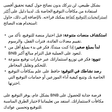
بشكل طبيعي، لن نتركك بدون نصائح حول كيفية تحقيق أقصى
استفادة من مكافآت التوقيع الخاصة بك. لدينا دليل على
أكثر
استراتيجيات التوقيع كفاءة
يمكنك قراءته. بالإضافة إلى ذلك، حاول
استخدام هذه النصائح:
استكشاف منصات متنوعة:
قبل اختيار منصة للتوقيع، تأكد من
تقييم معدلات الفائدة، فترات القفل، والرسوم.
ابدأ بمبلغ صغير:
إذا كنت مبتدئًا، فكر في بدء بمبلغ أقل من
BNB لتعود على العملية قبل التزام مبالغ أكبر.
تنويع:
فكر في توزيع استثماراتك عبر خيارات توقيع متنوعة
للتحكم وتقليل المخاطر.
رصد نشاطك في التوقيع:
حافظ على علم بمكافآت التوقيع
الخاصة بك وتتبع كيفية أداء الموزعين أو حمامات التوقيع التي
اخترتها.
بشكل عام، يوفر التوقيع على BNB فرصة جذابة للحصول على
مكافآت لاستثماراتك. استفد من تعليماتنا لاختيار الطرق المناسبة
للتوقيع وتحسين عوائدك.