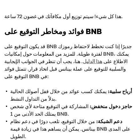
هذا كل شيء! سيتم توزيع أول مكافآتك في غضون 72 ساعة.
فوائد ومخاطر التوقيع على BNB
قد يكون التوقيع على BNB جديرًا إذا كنت تخطط لاحتفاظ رموزك
لفترة طويلة. للمزيد من المعلومات حول إمكانيات BNB، يمكنك
الاطلاع على
هذا الدليل
. هنا، يجب أن تنظر في الجوانب الإيجابية
والسلبية للتوقيع على عملة بينانس قبل اتخاذ قرار. تتمثل فوائد
التوقيع على BNB في:
أرباح سلبية:
يمكنك كسب عوائد من خلال قفل أصولك الحالية
بدلاً من التداول النشط.
حاجز دخول منخفض:
المشاركة في التوقيع متاحة لأي شخص
يمتلك الحد الأدنى من 1 BNB.
دعم الشبكة:
من خلال التوقيع، تلعب دورًا في دعم نظام
بينانس. يمكن أن يساهم هذا في زيادة قيمة BNB على المدى
الطويل.