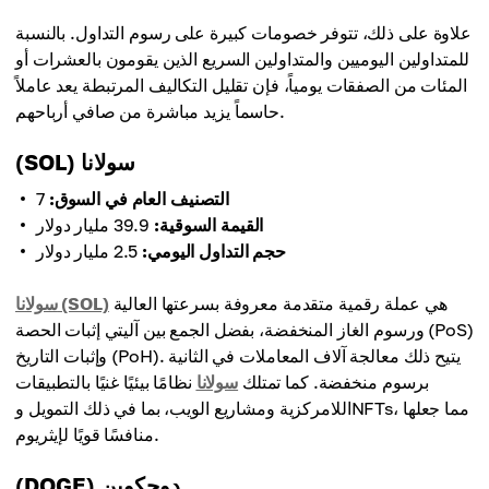
علاوة على ذلك، تتوفر خصومات كبيرة على رسوم التداول. بالنسبة
للمتداولين اليوميين والمتداولين السريع الذين يقومون بالعشرات أو
المئات من الصفقات يومياً، فإن تقليل التكاليف المرتبطة يعد عاملاً
حاسماً يزيد مباشرة من صافي أرباحهم.
(SOL) سولانا
التصنيف العام في السوق:
7
القيمة السوقية:
39.9 مليار دولار
حجم التداول اليومي:
2.5 مليار دولار
هي عملة رقمية متقدمة معروفة بسرعتها العالية
سولانا (SOL)
ورسوم الغاز المنخفضة، بفضل الجمع بين آليتي إثبات الحصة (PoS)
وإثبات التاريخ (PoH). يتيح ذلك معالجة آلاف المعاملات في الثانية
برسوم منخفضة. كما تمتلك
سولانا
نظامًا بيئيًا غنيًا بالتطبيقات
اللامركزية ومشاريع الويب، بما في ذلك التمويل وNFTs، مما جعلها
منافسًا قويًا لإيثريوم.
(DOGE) دوجكوين