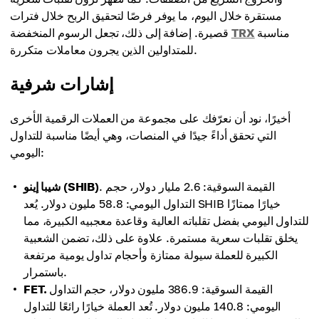
مستقرة خلال اليوم، ما يوفر فرصًا لتحقيق الربح خلال فترات
مناسبة
TRX
قصيرة. إضافة إلى ذلك، تجعل الرسوم المنخفضة
للمتداولين الذين يجرون معاملات متكررة.
إشارات شرفية
أخيرًا، نود أن نعرّفك على مجموعة من العملات الرقمية الأخرى
التي تحقق أداءً جيدًا في المنصات، وهي أيضًا مناسبة للتداول
اليومي:
. القيمة السوقية: 2.6 مليار دولار، حجم
شيبا إينو (SHIB)
التداول اليومي: 58.8 مليون دولار. يُعد SHIB خيارًا ممتازًا
للتداول اليومي بفضل تقلباته العالية وقاعدة معجبيه الكبيرة، مما
يخلق تقلبات سعرية مستمرة. علاوة على ذلك، تضمن الشعبية
الكبيرة للعملة سيولة ممتازة وأحجام تداول يومية مرتفعة
باستمرار.
القيمة السوقية: 386.9 مليون دولار، حجم التداول
FET.
اليومي: 140.8 مليون دولار. تُعد العملة خيارًا رائعًا للتداول