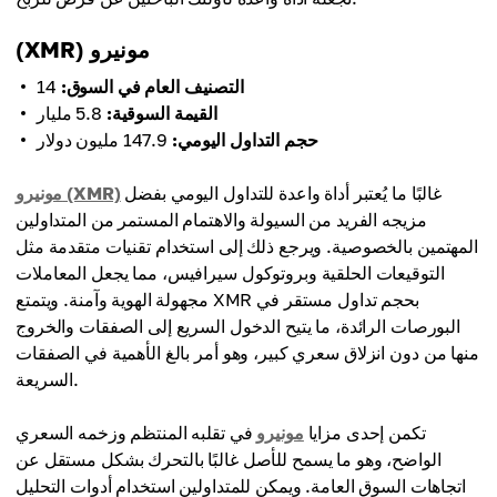
(XMR) مونيرو
التصنيف العام في السوق:
14
القيمة السوقية:
5.8 مليار
حجم التداول اليومي:
147.9 مليون دولار
غالبًا ما يُعتبر أداة واعدة للتداول اليومي بفضل
مونيرو (XMR)
مزيجه الفريد من السيولة والاهتمام المستمر من المتداولين
المهتمين بالخصوصية. ويرجع ذلك إلى استخدام تقنيات متقدمة مثل
التوقيعات الحلقية وبروتوكول سيرافيس، مما يجعل المعاملات
مجهولة الهوية وآمنة. ويتمتع XMR بحجم تداول مستقر في
البورصات الرائدة، ما يتيح الدخول السريع إلى الصفقات والخروج
منها من دون انزلاق سعري كبير، وهو أمر بالغ الأهمية في الصفقات
السريعة.
تكمن إحدى مزايا
مونيرو
في تقلبه المنتظم وزخمه السعري
الواضح، وهو ما يسمح للأصل غالبًا بالتحرك بشكل مستقل عن
اتجاهات السوق العامة. ويمكن للمتداولين استخدام أدوات التحليل