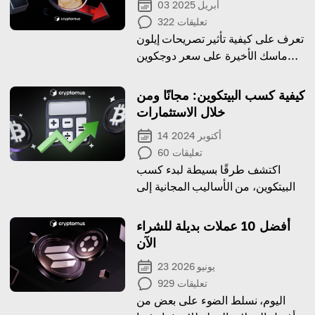
03 أبريل 2025
تعليقات
322
تعرف على كيفية تأثير تصريحات إيلون
ماسك الأخيرة على سعر دوجكوين
وما الذي سيحدث بعد ذلك للعملة
الميمية.
كيفية كسب البيتكوين: مجانًا ومن
خلال الاستثمارات
14 أكتوبر 2024
تعليقات
60
اكتشف طرقًا بسيطة لبدء كسب
البيتكوين، من الأساليب المجانية إلى
الاستثمارات الذكية التي يمكنها تنمية
محفظة العملات المشفرة الخاصة بك.
أفضل 10 عملات بديلة للشراء
الآن
23 يونيو 2026
تعليقات
929
اليوم، نسلط الضوء على بعض من