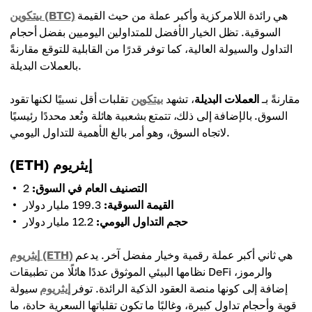
هي رائدة اللامركزية وأكبر عملة من حيث القيمة
بيتكوين (BTC)
السوقية. تظل الخيار الأفضل للمتداولين اليوميين بفضل أحجام
التداول والسيولة العالية، كما توفر قدرًا من القابلية للتوقع مقارنةً
بالعملات البديلة.
مقارنةً بـ
العملات البديلة
، تشهد
بيتكوين
تقلبات أقل نسبيًا لكنها تقود
السوق. بالإضافة إلى ذلك، تتمتع بشعبية هائلة وتُعد محددًا رئيسيًا
لاتجاه السوق، وهو أمر بالغ الأهمية للتداول اليومي.
(ETH) إيثريوم
التصنيف العام في السوق:
2
القيمة السوقية:
199.3 مليار دولار
حجم التداول اليومي:
12.2 مليار دولار
هي ثاني أكبر عملة رقمية وخيار مفضل آخر. يدعم
إيثريوم (ETH)
نظامها البيئي الموثوق عددًا هائلًا من تطبيقات DeFi والرموز،
إضافة إلى كونها منصة العقود الذكية الرائدة. توفر
إيثريوم
سيولة
قوية وأحجام تداول كبيرة، وغالبًا ما تكون تقلباتها السعرية حادة، ما