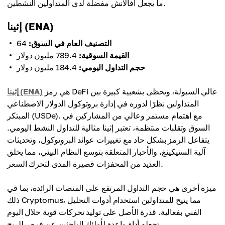
ما يجعل أفالانش مفضلة لدى المتداولين النشطين.
إثينا (ENA)
التصنيف العام في السوق:
64
القيمة السوقية:
789.4 مليون دولار
حجم التداول اليومي:
184.4 مليون دولار
هي رمز DeFi عالي السيولة، ويحظى بشعبية كبيرة بين
إثينا (ENA)
المتداولين نظرًا لدوره في إدارة بروتوكول الدولار الاصطناعي
المبتكر (USDe). مع اهتمام مستمر وعالي من المشاركين في
السوق وتقلبات منتظمة، تعتبر إثينا مثالية للتداول النشط اليومي.
يتفاعل الرمز بشكل حاد مع تغييرات عوائد البروتوكول، وتحديثات
آلية الستيكينغ، والأخبار المتعلقة بتوسع النظام البيئي، مما يخلق
العديد من المحفزات قصيرة المدى لتحرك السعر.
ميزة أخرى هي حجم التداول المرتفع على المنصات الرائدة، بما في
ذلك Cryptomus، مما يتيح للمتداولين استخدام أدوات التحليل
الفني بفعالية. قدرة الأصل على توليد تحركات قوية خلال اليوم
تجعله أداة واعدة لأولئك الباحثين عن فرص للربح.