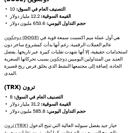
التصنيف العام في السوق:
10
القيمة السوقية:
12.2 مليار دولار
حجم التداول اليومي:
653.6 مليون دولار
هي أول عملة ميم اكتسبت سمعة قوية في
دوجكوين (DOGE)
عالم العملات الرقمية. رغم أنها بدأت كمشروع ساخر دون
استخدامات حقيقية، إلا أنها شهدت تقلبات كبيرة عبر تاريخها. يفضل
العديد من المتداولين اليوميين
دوجكوين
بسبب تحركاتها السعرية
الحادة، إضافة إلى مجتمعها النشط الذي يخلق فرص ربح قصيرة
المدى.
(TRX) ترون
التصنيف العام في السوق:
8
القيمة السوقية:
31.2 مليار دولار
حجم التداول اليومي:
585.8 مليون دولار
خيار جيد بفضل سيولته العالية التي تتيح الدخول
ترون (TRX)
والخروج السريع من الصفقات. كما تُظهر ترون تقلبات سعرية