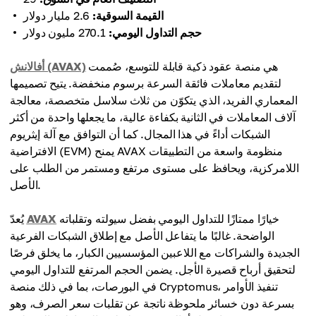
القيمة السوقية:
2.6 مليار دولار
حجم التداول اليومي:
270.1 مليون دولار
هي منصة عقود ذكية قابلة للتوسع، صُممت
أفالانش (AVAX)
لتقديم معاملات فائقة السرعة برسوم منخفضة. يتيح تصميمها
المعماري الفريد، الذي يتكوّن من ثلاث سلاسل متخصصة، معالجة
آلاف المعاملات في الثانية بكفاءة عالية، ما يجعلها واحدة من أكثر
الشبكات أداءً في هذا المجال. كما أن التوافق مع آلة إيثريوم
الافتراضية (EVM) يمنح AVAX منظومة واسعة من التطبيقات
اللامركزية، ويحافظ على مستوى مرتفع ومستمر من الطلب على
الأصل.
خيارًا ممتازًا للتداول اليومي بفضل سيولته وتقلباته
AVAX
يُعدّ
الواضحة. غالبًا ما يتفاعل الأصل مع إطلاق الشبكات الفرعية
الجديدة والشراكات مع اللاعبين المؤسسيين الكبار، ما يخلق فرصًا
لتحقيق أرباح قصيرة الأجل. يضمن الحجم المرتفع للتداول اليومي
في البورصات، بما في ذلك منصة Cryptomus، تنفيذ الأوامر
بسرعة دون خسائر ملحوظة ناتجة عن تقلبات سعر الصرف، وهو