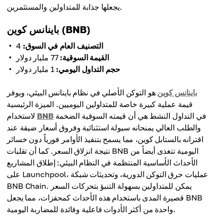
يجعلها جذابة للمتداولين والمستثمرين.
باينانس كوين (BNB)
التصنيف العام في السوق:
4
القيمة السوقية:
77 مليار دولار
حجم التداول اليومي:
1 مليار دولار
باينانس كوين
هو التوكن الأصلي في نظام باينانس البيئي، ويوفر
قيمة عملية كبيرة خاصة للمتداولين اليوميين. الميزة الرئيسية
في التداول النشط هي أن قيمته السوقية الضخمة
BNB
لاستخدام
والطلب العالي يمنحانه سيولة استثنائية وفروق أسعار ضيقة عند
اقترانه بالستابل كوين، مما يسمح بتنفيذ الأوامر فورياً دون خسائر
نتيجة انزلاق السعر. كما أن تقلبات BNB اليومية تتغذى أيضاً من
الأحداث الأساسية المنتظمة في النظام البيئي: إطلاق المشاريع
على Launchpool، عمليات حرق التوكن الدورية، وتحديثات شبكة
BNB Chain. يمكن للمتداولين بسهولة التنبؤ بتحركات السعر
قصيرة المدى باستخدام هذه الأحداث كمحفزات، مما يجعل BNB
واحدة من أكثر الأدوات فاعلية وفائدة للمضاربة اليومية.