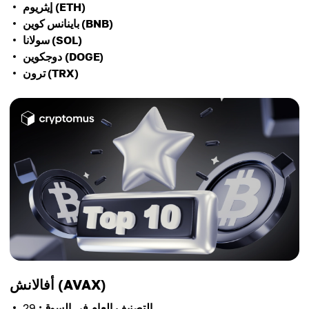
إيثريوم (ETH)
باينانس كوين (BNB)
سولانا (SOL)
دوجكوين (DOGE)
ترون (TRX)
أفالانش (AVAX)
التصنيف العام في السوق:
29