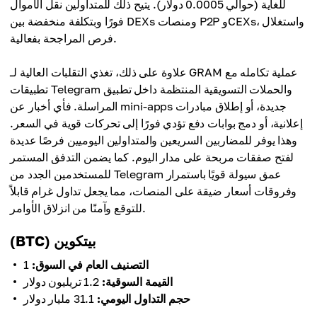
للغاية (حوالي 0.0005 دولار). يتيح ذلك للمتداولين نقل الأموال
فورًا وبتكلفة منخفضة بين DEXs ومنصات P2P وCEXs، واستغلال
فرص المراجحة بفعالية.
علاوة على ذلك، تغذي التقلبات العالية لـ GRAM عملية تكامله مع
تطبيقات Telegram والحملات التسويقية المنتظمة داخل تطبيق
المراسلة. فأي أخبار عن mini-apps جديدة، أو إطلاق مبادرات
إعلانية، أو دمج بوابات دفع تؤدي فورًا إلى تحركات قوية في السعر.
وهذا يوفر للمضاربين السريعين والمتداولين اليوميين فرصًا عديدة
لفتح صفقات مربحة على مدار اليوم. كما يضمن التدفق المستمر
للمستخدمين الجدد من Telegram عمق سيولة قويًا باستمرار
وفروقات أسعار ضيقة على المنصات، مما يجعل تداول غرام قابلاً
للتوقع وآمنًا من انزلاق الأوامر.
(BTC) بيتكوين
التصنيف العام في السوق:
1
القيمة السوقية:
1.2 تريليون دولار
حجم التداول اليومي:
31.1 مليار دولار