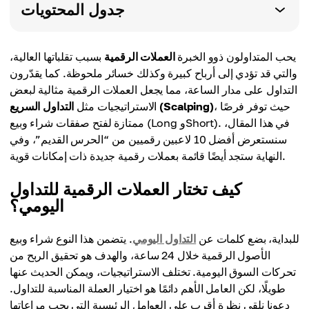
جدول المحتويات
يحب المتداولون ذوو الخبرة
العملات الرقمية
بسبب تقلباتها العالية،
والتي قد تؤدي إلى أرباح كبيرة وكذلك خسائر ملحوظة. كما يقدّرون
التداول على مدار الساعة، مما يجعل العملات الرقمية مثالية لبعض
، حيث توفر فرصًا
التداول السريع (Scalping)
الاستراتيجيات مثل
ممتازة لفتح صفقات شراء وبيع (Long وShort). في هذا المقال،
سنستعرض أفضل 10 لاعبين رقميين من “الحرس القديم”، وفي
النهاية ستجد أيضًا قائمة بعملات رقمية جديدة ذات إمكانات قوية.
كيف تختار العملات الرقمية للتداول
اليومي؟
للبداية، بضع كلمات عن
التداول اليومي
. يتضمن هذا النوع شراء وبيع
الأصول الرقمية خلال 24 ساعة، والهدف هو تحقيق الربح من
تحركات السوق اليومية. تختلف الاستراتيجيات، ويمكن الحديث عنها
طويلًا، لكن العامل الأهم دائمًا هو اختيار العملة المناسبة للتداول.
دعونا نلقي نظرة أقرب على العوامل الرئيسية التي يجب مراعاتها