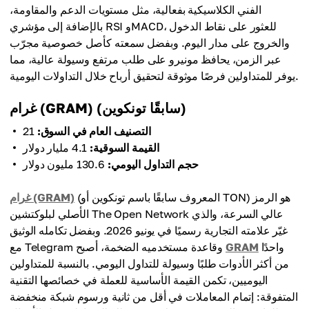
الفني الكلاسيكية بفعالية، مثل مستويات الدعم والمقاومة،
بالإضافة إلى مؤشري RSI وMACD، للعثور على نقاط الدخول
والخروج على مدار اليوم. وبفضل سمعته كأصل خصوصية مجرّب
عبر الزمن، يحافظ مونيرو على طلب مرتفع وسيولة عالية، مما
يوفر للمتداولين فرصًا موثوقة لتحقيق أرباح خلال التداولات اليومية.
غرام (GRAM) (سابقًا تونكوين)
التصنيف العام في السوق:
21
القيمة السوقية:
4.1 مليار دولار
حجم التداول اليومي:
130.6 مليون دولار
(المعروف سابقًا باسم تونكوين أو TON) هو الرمز
غرام (GRAM)
الأصلي لبلوكتشين The Open Network عالي السرعة، والذي
غيّر علامته التجارية رسميًا في يونيو 2026. وبفضل تكامله الوثيق
واحدًا
GRAM
مع Telegram وقاعدة مستخدميه الضخمة، أصبح
من أكثر الأدوات طلبًا وسيولة للتداول اليومي. بالنسبة للمتداولين
اليوميين، تكمن القيمة الأساسية للعملة في خصائصها التقنية
المتفوقة: إتمام المعاملات في أقل من ثانية ورسوم شبكة منخفضة