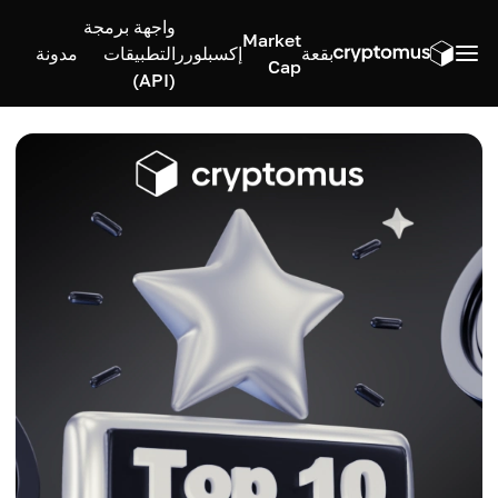
واجهة برمجة
Market
بقعة
إكسبلورر
التطبيقات
مدونة
Cap
(API)