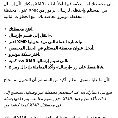
يمكنك الآن إرسال XMR إلى محفظتك أو استلامه فيها. أولاً، اطلب
عنوان محفظة XMR من المستلم واحفظه. لإرسال الرموز من
محفظة مونيرو الخاصة بك، اتبع الخطوات التالية:
افتح محفظتك.
انتقل إلى قسم «إرسال».
اختر XMR باعتباره العملة التي تريد تحويلها.
أدخل عنوان محفظة المستلم في الحقل المخصص.
اختر شبكة مونيرو.
حدد كمية XMR التي سيتم إرسالها.
اضغط على زر «إرسال» وأكّد المعاملة بإدخال رمز 2FA.
الآن ما عليك سوى انتظار تأكيد من المستلم بأن التحويل تم بنجاح.
ضع في اعتبارك أنه عند استخدام محفظة غير وصائية، ستحتاج إلى
دفع رسوم معاملة. يتم دفعها بعملة XMR، لذلك تأكد من وجود
كمية كافية من XMR في محفظتك.
لاستلام XMR، تحتاج فقط إلى عنوان محفظتك. للحصول عليه،