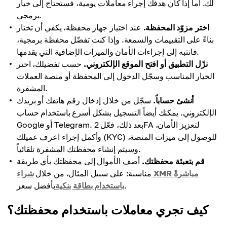
لك. أما إذا كان هدفك إجراء معاملات يومية، فستحتاج إلى خيار
برمجي.
اختر مزوّد المحفظة.
عند اختيار جهاز محفظة، يكفي أن تختار
بناءً على التقييمات والسمعة. وإذا كنت تفضّل محفظة برمجية،
فانتبه إلى إجراءات الأمان والميزات الإضافية التي يقدمها.
نزّل التطبيق أو افتح الموقع الإلكتروني.
حسب تفضيلك، اختر
الخيار المناسب وسجّل الدخول إلى المحفظة أو منصة العملات
المشفرة.
أنشئ حساباً.
سجّل من خلال إدخال رقم هاتفك أو بريدك
الإلكتروني. يمكنك أيضاً التسجيل بشكل أسرع باستخدام حساب
Google أو Telegram. بعد ذلك، فعّل 2FA لتعزيز الأمان،
وأكمل إجراء اعرف عميلك (KYC) للوصول إلى ميزات المنصة،
وسيتم إنشاء محفظتك المشفرة تلقائياً.
قم بتعبئة محفظتك.
أضف الأموال إلى محفظتك بأي طريقة
مناسبة: على سبيل المثال، من خلال
شراء XMR مباشرةً
بأفضل سعر.
باستخدام بطاقة بنكية
كيف تجري معاملات باستخدام محفظتك؟