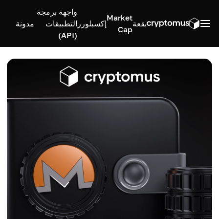
واجهة برمجة
Market
بقعة
إكسبلورر
التطبيقات
مدونة
Cap
(API)