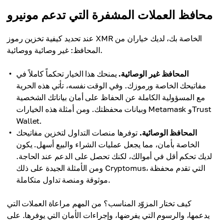
محافظ العملات المشفرة التي تدعم مونيرو
عند تحديد كيفية تخزين رموز XMR الخاصة بك، لديك خياران من
المحافظ: غير وصائية ووصائية.
المحافظ غير الوصائية.
يمنحك هذا الخيار تحكماً كاملاً في
مفاتيحك الخاصة ورموزك. وفي الوقت نفسه، تأتي هذه الحرية
مع المسؤولية الكاملة عن الحفاظ على أمان بياناتك الشخصية
وبيانات محفظتك. ومن أمثلة هذه الخيارات Metamask وTrust
Wallet.
المحافظ الوصائية.
توفرها منصات التداول لتخزين مفاتيحك
الخاصة بأمان، مما يجعل عمليات الشراء والبيع أسهل. يكون
لديك تحكم أقل في أموالك، لكنك تحصل على الدعم عند الحاجة.
ومن الأمثلة الجيدة على ذلك Cryptomus، التي تقدم محفظة
موثوقة ومنصة تداول متكاملة.
كيف تختار المزوّد المناسب؟ من المهم مراعاة العملات التي
يدعمها، والرسوم التي يفرضها، وإجراءات الأمان التي يوفرها. على