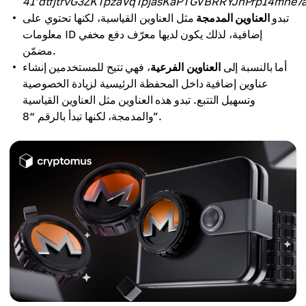
’41dtfjtrvG3ZKTpzaVqTpjasKaPTGVBRRYJnPrp14
تبدو
العناوين المدمجة
مثل العناوين القياسية، لكنها تحتوي على
معلومات ID إضافية، لذلك يكون لديها معرّف دفع مخفي
مضمّن.
أما بالنسبة إلى
العناوين الفرعية
، فهي تتيح للمستخدمين إنشاء
عناوين إضافية داخل المحفظة الرئيسية لزيادة الخصوصية
وتسهيل التتبع. تبدو هذه العناوين مثل العناوين القياسية
والمدمجة، لكنها تبدأ بالرقم “8”.