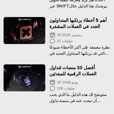
عبر SWIFT؟ يرشدك هذا الدليل خلال
العملية بالتفصيل.
أهم 5 أخطاء يرتكبها المتداولون
الجدد في العملات المشفرة
23 ديسمبر 2024
تعليقات
67
نظرة معمقة على أكثر الأخطاء شيوعًا
التي قد يرتكبها المتداول الجديد في
العملات المشفرة وبعض النصائح
لتجنبها
أفضل 10 منصات لتداول
العملات الرقمية للمبتدئين
30 يونيو 2026
تعليقات
128
ستوضح لك هذه الدليل ما الذي يجب
أن تبحث عنه في منصة تداول
العملات الرقمية وتقترح بعض من
أفضل الخيارات!