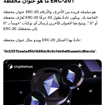
ما هو عنوان محفظة ERC-20؟
عنوان محفظة ERC-20 هو سلسلة فريدة من الأحرف والأرقام
تُعرّف محفظة ERC-20 الخاصة بك. ويكون عادةً بطول 42 حرفًا
ويبدأ بـ "0x" أو "0.". ويتيح هذا العنوان للآخرين إرسال أي توكنات
ERC-20 إلى محفظتك.
ويبدو مثال عنوان محفظة ERC-20 عادةً بهذا الشكل:
’0x1337beata45bfA88dc9c6cfeb6e0baaedcd6ecda’
.