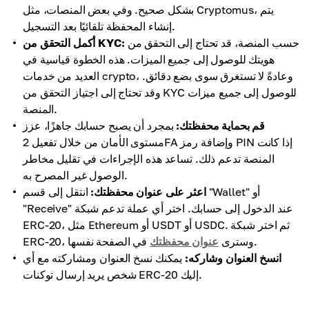
بشكل صحيح. وفي بعض المنصات، مثل Cryptomus، يتم
إنشاء المحفظة تلقائيًا بعد التسجيل.
حسب المنصة، قد تحتاج إلى التحقق من
أكمل التحقق من KYC:
هويتك للوصول إلى جميع الميزات. هذه الخطوة قياسية في
العديد من خدمات crypto، وعادةً لا تستغرق سوى بضع دقائق.
وقد تحتاج إلى اجتياز التحقق من KYC للوصول إلى جميع ميزات
المنصة.
قم بحماية محفظتك:
بمجرد أن يصبح حسابك جاهزًا، عزز
مستوى الأمان من خلال تفعيل 2FA وإضافة رمز PIN إذا كانت
المنصة تدعم ذلك. تساعد هذه الإجراءات في تقليل مخاطر
الوصول غير المصرح به.
اعثر على عنوان محفظتك:
انتقل إلى قسم "Wallet" أو
"Receive" عند الدخول إلى حسابك. اختر أي عملة تدعم شبكة
ERC-20، مثل Ethereum أو USDT أو USDC. ثم اختر شبكة
في الصفحة نفسها.
ERC-20، وسترى
عنوان محفظتك
انسخ العنوان وشاركه:
يمكنك نسخ العنوان ومشاركته مع أي
شخص يريد إرسال توكنات ERC-20 إليك.