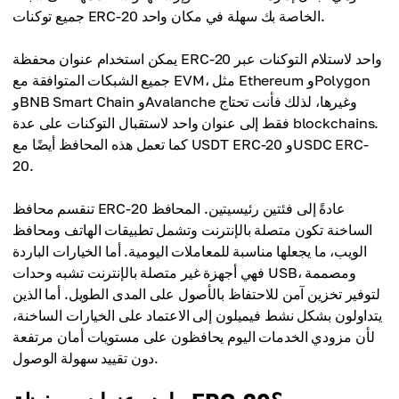
جميع توكنات ERC-20 الخاصة بك سهلة في مكان واحد.
يمكن استخدام عنوان محفظة ERC-20 واحد لاستلام التوكنات عبر
جميع الشبكات المتوافقة مع EVM، مثل Ethereum وPolygon
وBNB Smart Chain وAvalanche وغيرها، لذلك فأنت تحتاج
فقط إلى عنوان واحد لاستقبال التوكنات على عدة blockchains.
كما تعمل هذه المحافظ أيضًا مع USDT ERC-20 وUSDC ERC-
20.
تنقسم محافظ ERC-20 عادةً إلى فئتين رئيسيتين. المحافظ
الساخنة تكون متصلة بالإنترنت وتشمل تطبيقات الهاتف ومحافظ
الويب، ما يجعلها مناسبة للمعاملات اليومية. أما الخيارات الباردة
فهي أجهزة غير متصلة بالإنترنت تشبه وحدات USB، ومصممة
لتوفير تخزين آمن للاحتفاظ بالأصول على المدى الطويل. أما الذين
يتداولون بشكل نشط فيميلون إلى الاعتماد على الخيارات الساخنة،
لأن مزودي الخدمات اليوم يحافظون على مستويات أمان مرتفعة
دون تقييد سهولة الوصول.