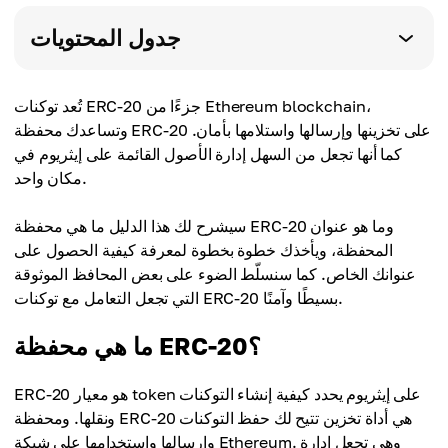
جدول المحتويات
تُعد توكنات ERC-20 جزءًا من Ethereum blockchain،
وتساعدك محفظة ERC-20 على تخزينها وإرسالها واستلامها بأمان.
كما أنها تجعل من السهل إدارة الأصول القائمة على إيثريوم في
مكان واحد.
سيشرح لك هذا الدليل ما هي محفظة ERC-20 وما هو عنوان
المحفظة، ويأخذك خطوة بخطوة لمعرفة كيفية الحصول على
عنوانك الخاص. كما سنسلّط الضوء على بعض المحافظ الموثوقة
التي تجعل التعامل مع توكنات ERC-20 بسيطًا وآمنًا.
ما هي محفظة ERC-20؟
ERC-20 هو معيار token على إيثريوم يحدد كيفية إنشاء التوكنات
ونقلها. ومحفظة ERC-20 هي أداة تخزين تتيح لك حفظ التوكنات
وإرسالها واستخدامها على شبكة Ethereum. وهي تجعل إدارة