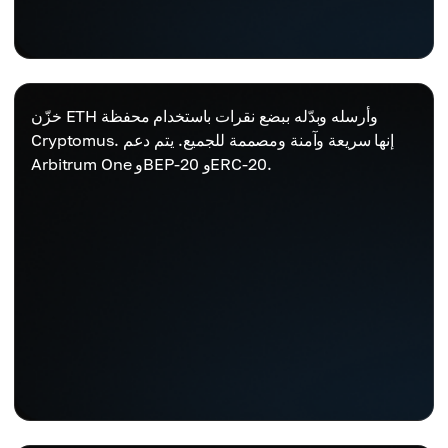
خزّن ETH وأرسله وبدّله ببضع نقرات باستخدام محفظة
Cryptomus. إنها سريعة وآمنة ومصممة للجميع. يتم دعم
Arbitrum One وBEP-20 وERC-20.