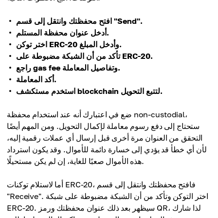
افتح محفظتك وانتقل إلى قسم "Send".
أدخل عنوان محفظة المستلم.
اختر توكن ERC-20 وأدخل المبلغ.
تأكد من أن الشبكة مضبوطة على ERC-20.
راجع gas fee وتفاصيل المعاملة.
أكد المعاملة.
استخدم مستكشف blockchain لتتبع التحويل.
ضع في اعتبارك أنه عند استخدام محفظة non-custodial،
ستحتاج إلى دفع رسوم معاملة لإكمال التحويل. ومن المهم أيضًا
التحقق من العنوان مرة أخرى قبل إرسال أي عملات رقمية إليه،
لأن أي خطأ قد يؤدي إلى خسارة دائمة للأموال. وقد يكون استرداد
هذه الأموال صعبًا للغاية، إن لم يكن مستحيلًا.
أما لاستلام توكنات ERC-20، فافتح محفظتك وانتقل إلى قسم
"Receive". اختر التوكن وتأكد من أن الشبكة مضبوطة على شبكة
ERC-20. سيظهر بعد ذلك عنوان محفظتك ورمز QR، لذا شارك