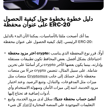
دليل خطوة بخطوة حول كيفية الحصول
على عنوان محفظة ERC-20
بما أنك أصبحت ملمًا بالأساسيات، يمكننا الآن البدء بالدليل
الرئيسي. إليك كيفية الحصول على عنوان محفظة ERC-20:
أولًا، قرر نوع المحفظة الذي يناسب
اختر مزود محفظة crypto:
احتياجاتك بشكل أفضل. بعض المحافظ تكون تطبيقات مستقلة
تركز أساسًا على تخزين crypto وإدارته، بينما يكون بعضها الآخر
جزءًا من منصات crypto شاملة. على سبيل المثال، تتضمن
محفظة داخل حسابك إلى جانب
Cryptomus
منصات مثل
ميزات مثل المدفوعات، والتبادل، وتتبع الرصيد. وعند اختيار
مزود الخدمة، انتبه إلى ميزات الأمان وسهولة الاستخدام وأي
أدوات إضافية قد تحتاج إليها.
أنشئ حساب محفظة جديدًا:
سجّل لدى مزود الخدمة، واتبع
التعليمات الموجودة على المنصة المختارة
لإعداد
كل شيء