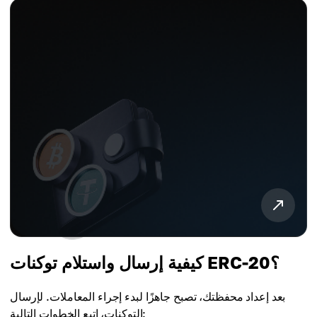
كيفية إرسال واستلام توكنات ERC-20؟
بعد إعداد محفظتك، تصبح جاهزًا لبدء إجراء المعاملات. لإرسال
التوكنات، اتبع الخطوات التالية: