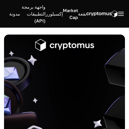
واجهة برمجة
Market
بقعة
إكسبلورر
التطبيقات
مدونة
Cap
(API)