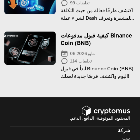
تعليقات
99
اكتشف طرقًا فعالة من حيث التكلفة
لشراء عملة Dash المشفرة وتعرف
على كيفية الحصول على Dash بتكلفة
أقل
كيفية قبول مدفوعات Binance
Coin (BNB)
06 مايو 2026
تعليقات
114
ابدأ في قبول Binance Coin (BNB)
اليوم واكتشف فرصًا جديدة لعملك!
المجتمع، الموثوقية، الدافع، الدعم.
شركة
بيت