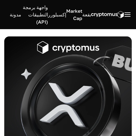
واجهة برمجة
Market
بقعة
إكسبلورر
التطبيقات
مدونة
Cap
(API)