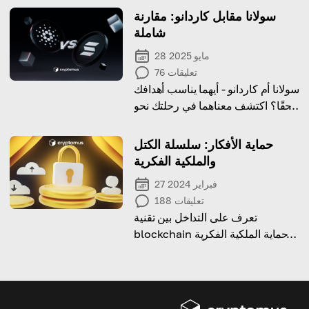
سولانا مقابل كاردانو: مقارنة
شاملة
28 مايو 2025
تعليقات
76
سولانا أم كاردانو - أيهما يناسب أهدافك
حقًا؟ اكتشف معناهما في رحلتك نحو
عالم العملات المشفرة.
حماية الأفكار: سلسلة الكتل
والملكية الفكرية
27 فبراير 2024
تعليقات
188
تعرف على التداخل بين تقنية
blockchain وحماية الملكية الفكرية
(IP)، وكيف يمكن لـ blockchain
حماية الملكية الفكرية