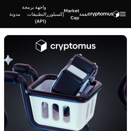
واجهة برمجة
Market
بقعة
إكسبلورر
التطبيقات
مدونة
Cap
(API)