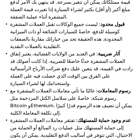
قيمة ممتلكاتك يمكن أن تتغير بسرعة. قد ينتهي بك الأمر لدفع
مبلغ أكبر (أو أقل) بكثير لشراء السيارة إذا تغيرت قيمة العملة
المشفرة أثناء عملية الصفقة.
قبول محدود
: ليست جميع الوكالات تقبل العملات المشفرة
كوسيلة للدفع، خاصةً للسيارات الشائعة أو ذات الميزانية
المحدودة. هذه الحقيقة تحد من خياراتك مقارنةً بالصفقات
التقليدية بالعملات النقدية.
آثار ضريبية
: في العديد من الولايات القضائية، يعتبر إنفاق
العملات المشفرة حدثًا خاضعًا للضريبة. إذا كانت أصولك قد
زادت في القيمة، قد يتعين عليك دفع ضرائب الأرباح الرأسمالية
على الفرق بين الوقت الذي حصلت فيه على العملة
واستخدامك لها لشراء السيارة.
رسوم المعاملات
: غالبًا ما تأتي معاملات العملات المشفرة مع
رسوم شبكة، خاصةً على سلاسل الكتل المزدحمة مثل
Bitcoin وEthereum. يمكن أن تضيف هذه الرسوم قدرًا كبيرًا
إلى تكلفة المعاملة الكلية.
عدم وجود حماية للمستهلك
: تفتقر معاملات العملات المشفرة
إلى حماية المستهلك مثل عمليات رد المبالغ أو الحماية من
الاحتيال، التي تتوفر في أساليب الدفع التقليدية. يمكن أن يكون