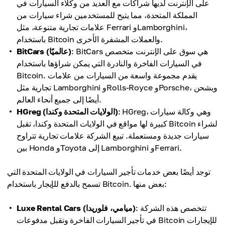
على الإنترنت لديها شراكات مع العديد من وكلاء السيارات في
المملكة المتحدة، مما يتيح للمستخدمين شراء سيارات من
علامات تجارية متنوعة، مثل Ferrari وLamborghini،
باستخدام Bitcoin والعملات المشفرة الأخرى.
: BitCars هي سوق على الإنترنت متخصص
BitCars (عالميًا)
في السيارات الفاخرة والنادرة التي يمكن شراؤها باستخدام
Bitcoin. يقدم مجموعة واسعة من السيارات من علامات
تجارية مثل Lamborghini وRolls-Royce وPorsche، ويشحن
أيضًا إلى جميع أنحاء العالم.
: HGreg، وهي وكالة سيارات
HGreg (الولايات المتحدة وكندا)
كبيرة لها مواقع في الولايات المتحدة وكندا، تقبل Bitcoin لشراء
سيارات جديدة ومستعملة. تبيع الشركة علامات تجارية تتراوح
بين Honda وToyota إلى Lamborghini وFerrari.
توجد أيضًا بعض خدمات تأجير السيارات في الولايات المتحدة التي
تسمح بالدفع للإيجار باستخدام Bitcoin. بعض منها:
: تتخصص هذه الشركة
Luxe Rental Cars (ميامي، فلوريدا)
في تأجير السيارات الفاخرة وتقبل مدفوعات Bitcoin للإيجارات