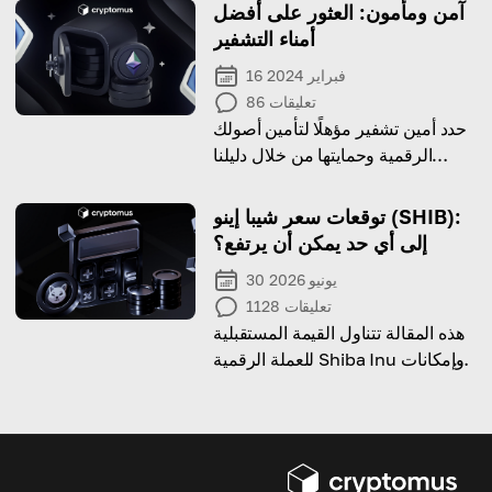
آمن ومأمون: العثور على أفضل
أمناء التشفير
16 فبراير 2024
تعليقات
86
حدد أمين تشفير مؤهلًا لتأمين أصولك
الرقمية وحمايتها من خلال دليلنا
الشامل
توقعات سعر شيبا إينو (SHIB):
إلى أي حد يمكن أن يرتفع؟
30 يونيو 2026
تعليقات
1128
هذه المقالة تتناول القيمة المستقبلية
للعملة الرقمية Shiba Inu وإمكانات
الاستثمار فيها. اقرأ لتتعرف على
التوقعات المستقبلية من الخبراء!