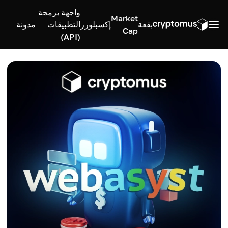
واجهة برمجة
Market
بقعة
إكسبلورر
التطبيقات
مدونة
Cap
(API)