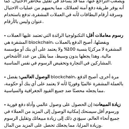
ويصعب التراجع عنها، مما قد يساعد في تقليل مخاطر الاحتيال. كما
أنه يوفر طريقة دفع آمنة لعملائك، مما يحميهم من عمليات الاحتيال
وسرقة أرقام البطاقات لأنه في العملات المشفرة، تدفع باستخدام
عنوان وليس بالأرقام.
رسوم معاملات أقل:
التكنولوجيا الرائدة التي تعتمد عليها العملات
•
المشفرة هي blockchain، وبفضلها، أصبح الدفع بالعملات
المشفرة لا مركزيًا بنسبة 100% ولا يعتمد على أي بنك أو مؤسسة
مالية. وهذا يجعلها بدون وسيط، مما يقلل من عدد الأشخاص
المشاركين في التجارة وتخفيض الرسوم في نفس المناسبة.
الوصول العالمي:
بفضل blockchain، مرة أخرى، أصبح الدفع
•
بالعملة المشفرة عالميًا وفوريًا لأنه لا يعتمد على أي بنك أو حكومة،
مما يجعله محصنًا ضد جميع القيود الجغرافية والسياسية.
زيادة المبيعات:
إن الحصول على وصول عالمي وأداة دفع فورية
•
ورسوم أقل سيمنحك إمكانية الوصول إلى المزيد من العملاء في
جميع أنحاء العالم. سيؤدي ذلك إلى زيادة مبيعاتك وتقليل الرسوم
وزيادة المزايا، مما يجعلك تحصل على المزيد من المال.