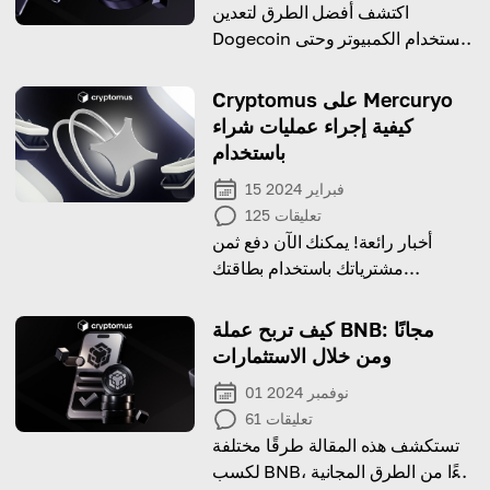
اكتشف أفضل الطرق لتعدين
Dogecoin باستخدام الكمبيوتر وحتى
الهاتف المحمول. تحقق أقصى
استفادة من أرباحك!
Cryptomus على Mercuryo
كيفية إجراء عمليات شراء
باستخدام
15 فبراير 2024
تعليقات
125
أخبار رائعة! يمكنك الآن دفع ثمن
مشترياتك باستخدام بطاقتك
المصرفية بدلاً من العملات المشفرة.
تعرف على كيفية القيام بذلك في هذا
كيف تربح عملة BNB: مجانًا
الدليل الشامل
ومن خلال الاستثمارات
01 نوفمبر 2024
تعليقات
61
تستكشف هذه المقالة طرقًا مختلفة
لكسب BNB، بدءًا من الطرق المجانية