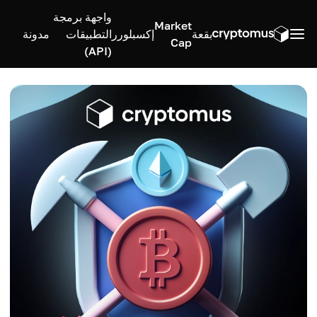
واجهة برمجة
Market
بقعة
إكسبلورر
التطبيقات
مدونة
Cap
(API)