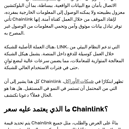
الاتصال بأمان مع البيانات الواقعية. ببساطة، بما أن البلوكتشين
معزول بطبيعته ولا يمكنه الوصول إلى المعلومات الخارجية بمفرده،
تأتي Chainlink لإنقاذ الموقف من خلال العمل كقناة آمنة. إنها
توفر تبادل بيانات موثوق وآمن وتحمي المعلومات من الوصول غير
المصرح به.
هناك العملة الأصلية للشبكة، LINK، التي تدعم النظام البيئي من
خلال العمل كوسيلة للدفع داخل المنصة. يشمل هيكل الشبكة
المعالجة المتوازية للمعاملات، مما يضمن سرعات عالية لبضع ثوانٍ
حتى في فترات الاستخدام العالي للشبكة.
كل هذا يشير إلى أن Chainlink تظهر ابتكارًا في
شبكات الأوراكل
،
التي من المحتمل أن تستمر في النمو في المستقبل. هل هذا هو
الحال فعلاً؟ دعونا نكتشف.
ما الذي يعتمد عليه سعر Chainlink؟
يتم تحديد قيمة Chainlink بناءً على العرض والطلب، مثل جميع