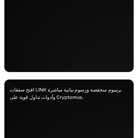
افتح صفقات LINK برسوم منخفضة ورسوم بيانية مباشرة
وأدوات تداول قوية على Cryptomus.