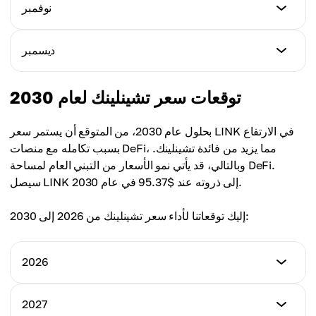
السعر الأدنى
نوفمبر
السعر الأقصى
$13.20
متوسط السعر
$17.70
$14.25
السعر الأدنى
ديسمبر
السعر الأقصى
$14.00
متوسط السعر
$18.50
$15.05
السعر الأدنى
توقعات سعر تشينلينك لعام 2030
السعر الأقصى
$14.80
متوسط السعر
$19.30
$15.85
بحلول عام 2030، من المتوقع أن يستمر سعر LINK في الارتفاع
السعر الأقصى
بسبب تكامله مع منصات DeFi، مما يزيد من فائدة تشينلينك.
متوسط السعر
$20.10
وبالتالي، قد يأتي نمو الأسعار من التبني العام لمساحة DeFi.
$16.65
سيصل LINK إلى ذروته عند $95.37 في عام 2030.
متوسط السعر
$17.45
إليك توقعاتنا لأداء سعر تشينلينك من 2026 إلى 2030:
2026
السعر الأدنى
2027
$7.35