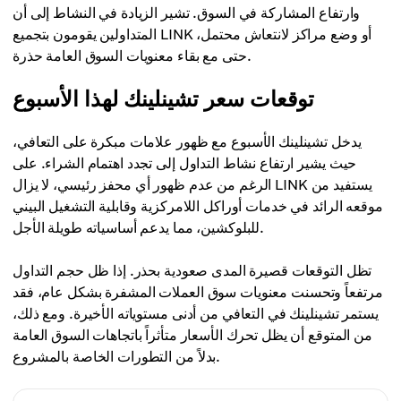
وارتفاع المشاركة في السوق. تشير الزيادة في النشاط إلى أن
المتداولين يقومون بتجميع LINK أو وضع مراكز لانتعاش محتمل،
حتى مع بقاء معنويات السوق العامة حذرة.
توقعات سعر تشينلينك لهذا الأسبوع
يدخل تشينلينك الأسبوع مع ظهور علامات مبكرة على التعافي،
حيث يشير ارتفاع نشاط التداول إلى تجدد اهتمام الشراء. على
الرغم من عدم ظهور أي محفز رئيسي، لا يزال LINK يستفيد من
موقعه الرائد في خدمات أوراكل اللامركزية وقابلية التشغيل البيني
للبلوكشين، مما يدعم أساسياته طويلة الأجل.
تظل التوقعات قصيرة المدى صعودية بحذر. إذا ظل حجم التداول
مرتفعاً وتحسنت معنويات سوق العملات المشفرة بشكل عام، فقد
يستمر تشينلينك في التعافي من أدنى مستوياته الأخيرة. ومع ذلك،
من المتوقع أن يظل تحرك الأسعار متأثراً باتجاهات السوق العامة
بدلاً من التطورات الخاصة بالمشروع.