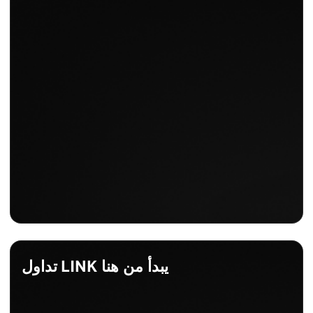
$7.69
+0.79%
التغيير اليومي
+0.79%
تداول LINK يبدأ من هنا