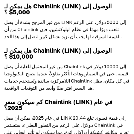
هل يمكن لـ Chainlink (LINK) الوصول إلى
5,000$ ؟
من غير المرجح بشدة أن يصل LINK إلى 5000 دولار. على الرغم
من أن Chainlink تلعب دورًا مهمًا في نظام البلوكتشين، فإن
القيمة السوقية لها يجب أن تزيد بشكل كبير لتصل إلى هذا الحد.
هل يمكن لـ Chainlink (LINK) الوصول إلى
10,000$ ؟
من غير المحتمل للغاية أن يصل Chainlink إلى 10000 دولار في
قيمته. حتى في السيناريوهات الأكثر تفاؤلاً، عندما تصبح التكنولوجيا
اللامركزية سائدة وتُستخدم خدمات Chainlink في كل مكان، يظل
هذا السعر افتراضيًا وأبعد من التوقعات الواقعية.
كم سيكون سعر Chainlink (LINK) في عام
2025؟
في عام 2025، يمكن أن يصل LINK إلى قيمة قصوى تبلغ 20.44
دولارًا. على الرغم من التطور البطيء، ستستمر Chainlink في
تعزيز مكانتها كشبكة أوراكل رائدة، مما سيكون له تأثير إيجابي على