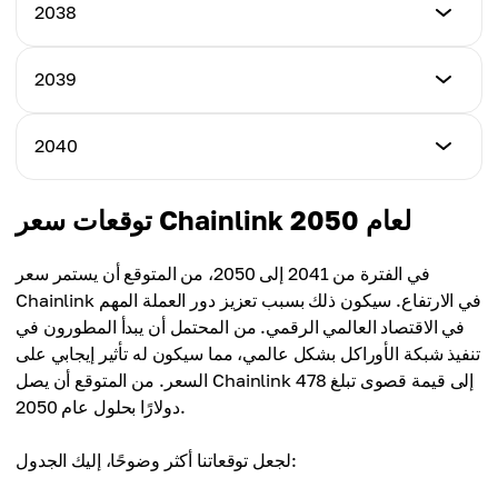
أدنى سعر
2038
أعلى سعر
$150.12
السعر المتوسط
$179.82
$140.76
أدنى سعر
2039
أعلى سعر
$165.34
السعر المتوسط
$197.65
$157.90
أدنى سعر
2040
أعلى سعر
$181.68
السعر المتوسط
$215.88
$173.42
أدنى سعر
توقعات سعر Chainlink لعام 2050
أعلى سعر
$198.52
السعر المتوسط
$235.21
$190.27
في الفترة من 2041 إلى 2050، من المتوقع أن يستمر سعر
أعلى سعر
Chainlink في الارتفاع. سيكون ذلك بسبب تعزيز دور العملة المهم
السعر المتوسط
$256.00
في الاقتصاد العالمي الرقمي. من المحتمل أن يبدأ المطورون في
$208.15
تنفيذ شبكة الأوراكل بشكل عالمي، مما سيكون له تأثير إيجابي على
السعر المتوسط
السعر. من المتوقع أن يصل Chainlink إلى قيمة قصوى تبلغ 478
$227.48
دولارًا بحلول عام 2050.
لجعل توقعاتنا أكثر وضوحًا، إليك الجدول: