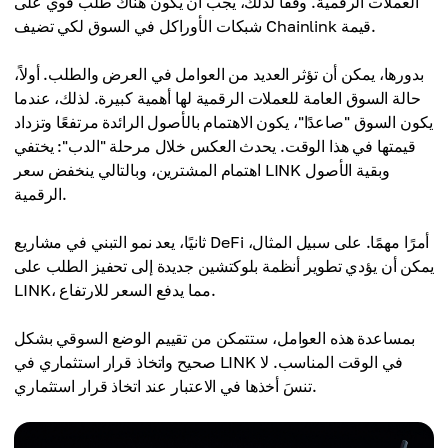
العملات الرقمية. وفقًا لذلك، يجب أن يكون هناك طلب قوي على
شبكات الأوراكل في السوق لكي تضيف Chainlink قيمة.
بدورها، يمكن أن تؤثر العديد من العوامل في العرض والطلب. أولاً،
حالة السوق العامة للعملات الرقمية لها أهمية كبيرة. لذلك، عندما
يكون السوق "صاعدًا"، يكون الاهتمام بالأصول الرائدة مرتفعًا وتزداد
قيمتها في هذا الوقت. يحدث العكس خلال مرحلة "الدب": يختفي
اهتمام المشترين، وبالتالي ينخفض سعر LINK وبقية الأصول
الرقمية.
ثانيًا، يعد نمو التبني في مشاريع DeFi أمرًا مهمًا. على سبيل المثال،
يمكن أن يؤدي تطوير أنظمة بلوكتشين جديدة إلى تحفيز الطلب على
LINK، مما يدفع السعر للارتفاع.
بمساعدة هذه العوامل، ستتمكن من تقييم الوضع السوقي بشكل
صحيح واتخاذ قرار استثماري في LINK في الوقت المناسب. لا
تنسَ أخذها في الاعتبار عند اتخاذ قرار استثماري.