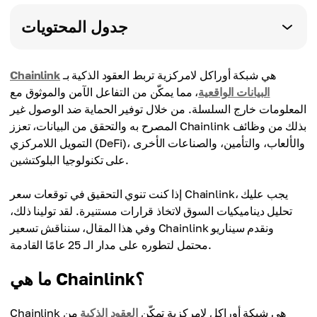
جدول المحتويات
هي شبكة أوراكل لامركزية تربط العقود الذكية بـ
Chainlink
البيانات الواقعية
، مما يمكّن من التفاعل الآمن والموثوق مع
المعلومات خارج السلسلة. من خلال توفير الحماية ضد الوصول غير
المصرح به والتحقق من البيانات، تعزز Chainlink بذلك من وظائف
التمويل اللامركزي (DeFi)، والألعاب، والتأمين، والصناعات الأخرى
على تكنولوجيا البلوكتشين.
إذا كنت تنوي التحقيق في توقعات سعر Chainlink، يجب عليك
تحليل ديناميكيات السوق لاتخاذ قرارات مستنيرة. لقد تولينا ذلك،
وفي هذا المقال، سنناقش تسعير Chainlink ونقدم سيناريو
محتمل لتطوره على مدار الـ 25 عامًا القادمة.
ما هي Chainlink؟
Chainlink هي شبكة أوراكل لامركزية تمكّن
العقود الذكية
من