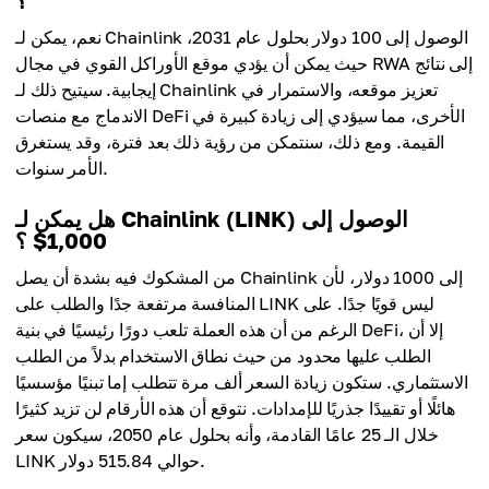
؟
نعم، يمكن لـ Chainlink الوصول إلى 100 دولار بحلول عام 2031،
حيث يمكن أن يؤدي موقع الأوراكل القوي في مجال RWA إلى نتائج
إيجابية. سيتيح ذلك لـ Chainlink تعزيز موقعه، والاستمرار في
الاندماج مع منصات DeFi الأخرى، مما سيؤدي إلى زيادة كبيرة في
القيمة. ومع ذلك، سنتمكن من رؤية ذلك بعد فترة، وقد يستغرق
الأمر سنوات.
هل يمكن لـ Chainlink (LINK) الوصول إلى
1,000$ ؟
من المشكوك فيه بشدة أن يصل Chainlink إلى 1000 دولار، لأن
المنافسة مرتفعة جدًا والطلب على LINK ليس قويًا جدًا. على
الرغم من أن هذه العملة تلعب دورًا رئيسيًا في بنية DeFi، إلا أن
الطلب عليها محدود من حيث نطاق الاستخدام بدلاً من الطلب
الاستثماري. ستكون زيادة السعر ألف مرة تتطلب إما تبنيًا مؤسسيًا
هائلًا أو تقييدًا جذريًا للإمدادات. نتوقع أن هذه الأرقام لن تزيد كثيرًا
خلال الـ 25 عامًا القادمة، وأنه بحلول عام 2050، سيكون سعر
LINK حوالي 515.84 دولار.