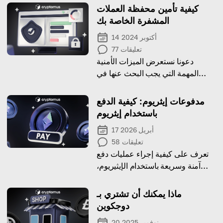
كيفية تأمين محفظة العملات
المشفرة الخاصة بك
14 أكتوبر 2024
تعليقات
77
دعونا نستعرض الميزات الأمنية
المهمة التي يجب البحث عنها في
محفظة العملات المشفرة وكيفية
الحفاظ عليها آمنة!
مدفوعات إيثريوم: كيفية الدفع
باستخدام إيثريوم
17 أبريل 2026
تعليقات
58
تعرف على كيفية إجراء عمليات دفع
آمنة وسريعة باستخدام الإيثيريوم،
وهي عملة مشفرة شائعة، في بضع
خطوات بسيطة فقط.
ماذا يمكنك أن تشتري بـ
دوجكوين
20 نوفمبر 2025