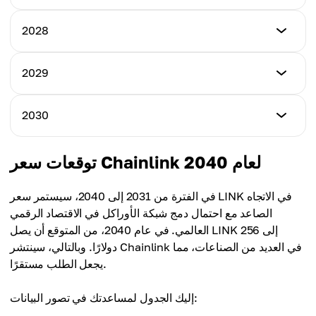
السعر الأدنى
2028
السعر الأقصى
$18.50
$20.40
السعر الأدنى
2029
السعر الأقصى
$32.40
متوسط السعر
$35.80
$14.10
السعر الأدنى
2030
السعر الأقصى
$48.20
متوسط السعر
$52.60
$26.90
السعر الأدنى
توقعات سعر Chainlink لعام 2040
السعر الأقصى
$67.53
متوسط السعر
$72.10
$39.80
في الفترة من 2031 إلى 2040، سيستمر سعر LINK في الاتجاه
السعر الأقصى
الصاعد مع احتمال دمج شبكة الأوراكل في الاقتصاد الرقمي
متوسط السعر
$95.37
العالمي. في عام 2040، من المتوقع أن يصل LINK إلى 256
$60.50
دولارًا. وبالتالي، سينتشر Chainlink في العديد من الصناعات، مما
متوسط السعر
يجعل الطلب مستقرًا.
$83.56
إليك الجدول لمساعدتك في تصور البيانات: