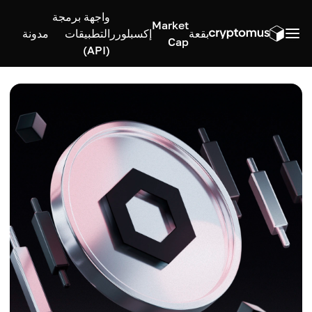
واجهة برمجة
Market
بقعة
إكسبلورر
التطبيقات
مدونة
Cap
(API)