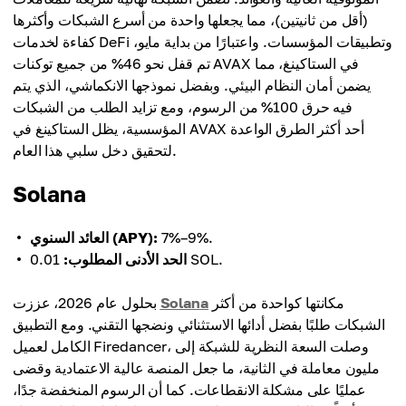
(أقل من ثانيتين)، مما يجعلها واحدة من أسرع الشبكات وأكثرها
كفاءة لخدمات DeFi وتطبيقات المؤسسات. واعتبارًا من بداية مايو،
تم قفل نحو 46% من جميع توكنات AVAX في الستاكينغ، مما
يضمن أمان النظام البيئي. وبفضل نموذجها الانكماشي، الذي يتم
فيه حرق 100% من الرسوم، ومع تزايد الطلب من الشبكات
المؤسسية، يظل الستاكينغ في AVAX أحد أكثر الطرق الواعدة
لتحقيق دخل سلبي هذا العام.
Solana
7%–9%.
العائد السنوي (APY):
‏0.01 SOL.
الحد الأدنى المطلوب:
مكانتها كواحدة من أكثر
Solana
بحلول عام 2026، عززت
الشبكات طلبًا بفضل أدائها الاستثنائي ونضجها التقني. ومع التطبيق
الكامل لعميل Firedancer، وصلت السعة النظرية للشبكة إلى
مليون معاملة في الثانية، ما جعل المنصة عالية الاعتمادية وقضى
عمليًا على مشكلة الانقطاعات. كما أن الرسوم المنخفضة جدًا،