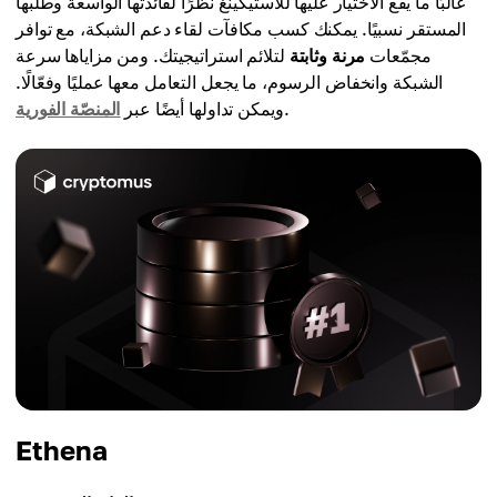
غالبًا ما يقع الاختيار عليها للاستيكينغ نظرًا لفائدتها الواسعة وطلبها
المستقر نسبيًا. يمكنك كسب مكافآت لقاء دعم الشبكة، مع توافر
مجمّعات
مرنة وثابتة
لتلائم استراتيجيتك. ومن مزاياها سرعة
الشبكة وانخفاض الرسوم، ما يجعل التعامل معها عمليًا وفعّالًا.
.
ويمكن تداولها أيضًا عبر
المنصّة الفورية
Ethena