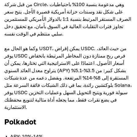
من قبل شركة Circle، وهي مدعومة بنسبة 100% باحتياطيات
على شكل نقد وسندات خزانة أمريكية قصيرة الأجل. يتيح سعر
الصرف المستقر المرتبط بنسبة 1:1 بالدولار الأمريكي للمستثمرين
تجاوز فترات التقلبات العالية في السوق بأمان، مع تحقيق دخل
سلبي منتظم في الوقت نفسه.
وكما هو الحال مع USDT، يمكن إقراض USDC. من حيث العائد،
يوفر USDC فرص ربح ممتازة دون المخاطر المرتبطة بانخفاض
أسعار الأصول. اعتمادًا على الاستراتيجية التي تختارها، يمكن أن
يتراوح معدل العائد السنوي (APY) بشكل كبير: من 3.5%-5.1%
المستقرة إلى 8%-14% المرتفعة. وبفضل دعمه من عدة شبكات
بلوكتشين رائدة، بما في ذلك الشبكات فائقة السرعة مثل Solana،
يوفر USDC سيولة فورية ويتيح التحويل السهل وعمليات التخزين
في بضع نقرات فقط، مما يجعله أداة مثالية لتنويع محفظتك
الاستثمارية.
Polkadot
APY: 10%-14%.