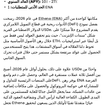
10٪ - 27٪
العائد السنوي (APY):
1 ENA
الحد الأدنى للمتطلبات:
مكانتها كواحدة من أكثر
Ethena (ENA)
في عام 2026، رسخت
الأدوات ربحية في قطاع التمويل اللامركزي (DeFi) بفضل نموذج
الدولار الاصطناعي الفريد USDe. يقدم المشروع حلاً مبتكرًا على
شكل "سندات الإنترنت"، حيث يتم تحقيق العوائد ليس فقط من
خلال رهن الأصول الأساسية مثل ETH، بل أيضًا عبر استراتيجيات
تحوط دلتا الفعّالة في أسواق المشتقات. هذا يتيح للمستخدمين
الحصول على عوائد مرتفعة بشكل مستمر حتى خلال فترات تحرك
السوق الجانبي.
علاوة على ذلك، بحلول أوائل عام 2026، أصبح USDe واحدًا من
بين أفضل ثلاثة عملات مستقرة في العالم، وحصل على دعم واسع
على المنصات الرئيسية للتداول وDeFi. يوفر رهن ENA الفرصة
للمشاركة في حوكمة البروتوكول والحصول على مكافآت إضافية
من عائدات الشبكة، مما يجعل الأصل جذابًا للغاية للمستثمرين على
المدى الطويل. الكفاءة العالية لرأس المال وشفافية العقود الذكية
تجعل Ethena خيارًا متقدمًا تقنيًا لأولئك الذين يسعون لتحقيق