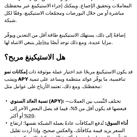
المعاملات وتحقيق الإجماع. ويمكنك إجراء الاستيكينغ عبر محفظتك
مباشرة أو من خلال البورصات ومجمّعات الاستيكينغ، وفقًا لكل
شبكة.
إضافةً إلى ذلك، يستهلك الاستيكينغ طاقة أقل من التعدين ويوفّر
ينبغي الانتباه لها.
مزايا عديدة. ومع ذلك توجد أيضًا
مخاطر
هل الاستيكينغ مربح؟
قد يكون الاستيكينغ مربحًا عند اختيار عملة موثوقة ذات
إمكانات نمو
تنافسية، ما يوفّر عوائد منتظمة ويساعد على تنمية
APY
ونِسَب
محفظتك. ومع ذلك، تعتمد الأرباح على عوامل مثل:
تختلف النِّسب بين العملات—
نسبة العائد السنوي (APY):
فبعضها قد يكون أقل من 5%، فيما قد يصل البعض الآخر إلى
أو أكثر.
20%
أداء السوق:
تُدفع المكافآت عادةً بعملة الشبكة نفسها؛ ارتفاع
السعر يزيد قيمة مكافآتك، والعكس صحيح. وإذا أردت تقليل