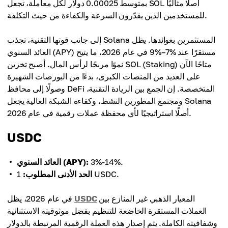
بمتوسط ‏0.00025 دولار لكل معاملة، تجعل SOL أصلًا مثاليًا
للمستخدمين الذين يقدّرون السرعة والكفاءة من حيث التكلفة.
إلى جانب قوتها التقنية، تجذب Solana المستثمرين بعوائدها. يظل
العائد السنوي (APY) مستقرًا عند ‏7%–9% في عام 2026، ما يتيح
نموًا مربحًا لرأس المال. أصبح تخزين SOL (Staking) متاحًا الآن
على العديد من المنصات الكبرى، بدءًا من البورصات الشهيرة
وصولًا إلى محافظ DeFi المتخصصة. إن الجمع بين الريادة التقنية،
ومجتمع المطورين النشط، وكفاءة الشبكة العالية يجعل Solana
أصلًا استراتيجيًا لأي محفظة عملات رقمية في عام 2026.
USDC
3%-14%.
العائد السنوي (APY):
1 USDC.
الحد الأدنى المطلوب:
المعيار الذهبي غير المنازع بين
USDC
في عام 2026، يظل
العملات المستقرة الخاضعة للتنظيم بفضل موثوقيته الاستثنائية
وشفافيته الكاملة. يتم إصدار هذه العملة الرقمية المرتبطة بالدولار