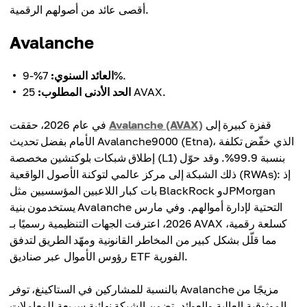
أقصى عائد من أصولهم الرقمية.
Avalanche
7%-9%.
العائد السنوي:
25 AVAX.
الحد الأدنى المطلوب:
قفزة كبيرة إلى
Avalanche (AVAX)
في عام 2026، حققت
الأمام بفضل تحديث Avalanche9000 (Etna)، الذي خفّض تكلفة
إطلاق شبكات بلوكتشين مخصصة (L1) بنسبة 99.9%. وقد حوّل
ذلك الشبكة إلى مركز عالمي لتوكنة الأصول الواقعية (RWAs): إذ
بات كبار اللاعبين المؤسسيين مثل BlackRock وJPMorgan
يستخدمون بنية Avalanche التحتية لإدارة أموالهم. وفي مارس
2026، اعترفت الجهات التنظيمية رسميًا بـ AVAX كسلعة رقمية،
مما قلّل بشكل كبير من المخاطر القانونية ومهّد الطريق لتدفق
رؤوس الأموال عبر صناديق ETF الفورية.
بالنسبة للمشاركين في الستاكينغ، توفر Avalanche مزيجًا من
الموثوقية العالية والعوائد. تضمن الشبكة نهائية سريعة للمعاملات