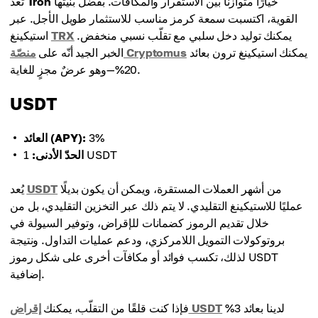
خيارًا متوازنًا بين الاستقرار والمكافآت. بفضل بنيتها
Tron
تُعد
القوية، اكتسبت سمعة كرمز مناسب للاستثمار طويل الأجل. عبر
يمكنك توليد دخل سلبي مع تقلّب نسبي منخفض.
TRX
استيكينغ
يمكنك استيكينغ ترون بعائد
منصّة Cryptomus
الخبر الجيد أنّه على
20%—وهو عرضٌ مجزٍ للغاية.
USDT
3%
العائد (APY):
1 USDT
الحدّ الأدنى:
من أشهر العملات المستقرة، ويمكن أن يكون بديلًا
USDT
يُعد
عمليًا للاستيكينغ التقليدي. لا يتم ذلك عبر التخزين التقليدي، بل من
خلال تقديم الرموز كضمانات للإقراض، وتوفير السيولة في
بروتوكولات التمويل اللامركزي، ودعم عمليات التداول. ونتيجة
لذلك، تكسب فوائد أو مكافآت أخرى على شكل رموز USDT
إضافية.
لدينا بعائد 3%
إقراض USDT
فإذا كنت قلقًا من التقلّب، يمكنك