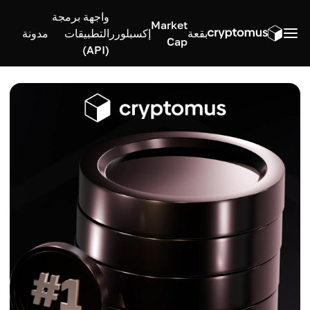
واجهة برمجة
Market
بقعة
إكسبلورر
التطبيقات
مدونة
Cap
(API)