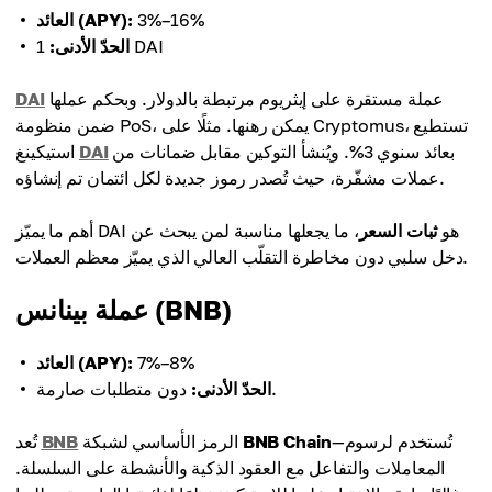
3%–16%
العائد (APY):
1 DAI
الحدّ الأدنى:
عملة مستقرة على إيثريوم مرتبطة بالدولار. وبحكم عملها
DAI
ضمن منظومة PoS، يمكن رهنها. مثلًا على Cryptomus، تستطيع
بعائد سنوي 3%. ويُنشأ التوكين مقابل ضمانات من
DAI
استيكينغ
عملات مشفّرة، حيث تُصدر رموز جديدة لكل ائتمان تم إنشاؤه.
أهم ما يميّز DAI هو
ثبات السعر
، ما يجعلها مناسبة لمن يبحث عن
دخل سلبي دون مخاطرة التقلّب العالي الذي يميّز معظم العملات.
عملة بينانس (BNB)
7%–8%
العائد (APY):
دون متطلبات صارمة.
الحدّ الأدنى:
—تُستخدم لرسوم
BNB Chain
الرمز الأساسي لشبكة
BNB
تُعد
المعاملات والتفاعل مع العقود الذكية والأنشطة على السلسلة.