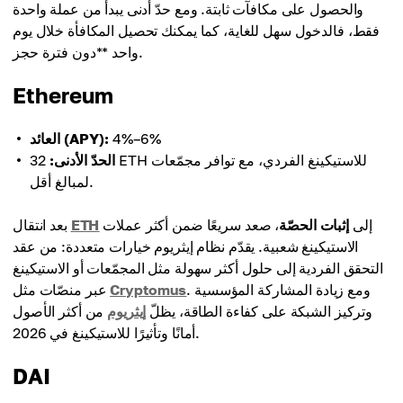
والحصول على مكافآت ثابتة. ومع حدّ أدنى يبدأ من عملة واحدة
فقط، فالدخول سهل للغاية، كما يمكنك تحصيل المكافأة خلال يوم
واحد **دون فترة حجز.
Ethereum
4%–6%
العائد (APY):
الحدّ الأدنى:
32 ETH للاستيكينغ الفردي، مع توافر مجمّعات
لمبالغ أقل.
إلى
إثبات الحصّة
، صعد سريعًا ضمن أكثر عملات
ETH
بعد انتقال
الاستيكينغ شعبية. يقدّم نظام إيثريوم خيارات متعددة: من عقد
التحقق الفردية إلى حلول أكثر سهولة مثل المجمّعات أو الاستيكينغ
. ومع زيادة المشاركة المؤسسية
Cryptomus
عبر منصّات مثل
وتركيز الشبكة على كفاءة الطاقة، يظلّ
إيثريوم
من أكثر الأصول
أمانًا وتأثيرًا للاستيكينغ في 2026.
DAI