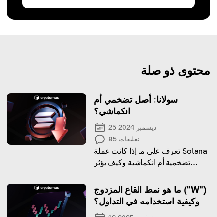
محتوى ذو صلة
سولانا: أصل تضخمي أم
انكماشي؟
25 ديسمبر 2024
تعليقات
85
تعرف على ما إذا كانت عملة Solana
تضخمية أم انكماشية وكيف يؤثر
مزيجها من المكافآت وحرق الرموز
على العرض الخاص بها.
ما هو نمط القاع المزدوج ("W")
وكيفية استخدامه في التداول؟