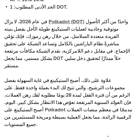
الحد الأدنى المطلوب: 1 DOT.
واحدًا من أكثر الأصول
Polkadot (DOT)
في عام 2026، لا يزال
موثوقية وجاذبية لعمليات الستيكينغ طويلة الأجل بفضل بنيته
الفريدة متعددة السلاسل. من خلال رهن رموزك، فإنك تؤمّن
مباشرةً نظام الباراشين بالكامل وتساعد الشبكة على تحقيق
الإجماع. في مقابل دعم اللامركزية، تقدم الشبكة مكافآت مرتفعة
بشكل مستمر، مما يجعل DOT حلاً ممتازًا لتحقيق دخل سلبي
مستقر.
علاوة على ذلك، أصبح الستيكينغ في غاية السهولة بفضل
مجموعات الترشيح، والتي تتيح لك البدء بعملة واحدة فقط. على
الرغم من أن فترة القفل لمدة 28 يومًا مطلوبة لفك رهن العملات،
فإن العوائد السنوية المرتفعة تعوّض هذا الانتظار بشكل كبير. اليوم،
أصبح الستيكينغ على Polkadot مدمجًا في معظم منصات العملات
الرقمية الرائدة، مما يجعل العملية بسيطة ومريحة للمستثمرين من
جميع المستويات.