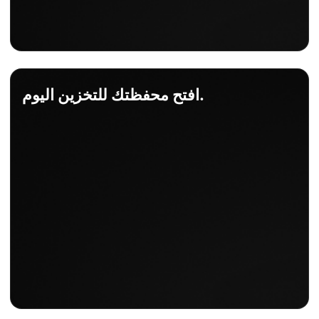
افتح محفظتك للتخزين اليوم.