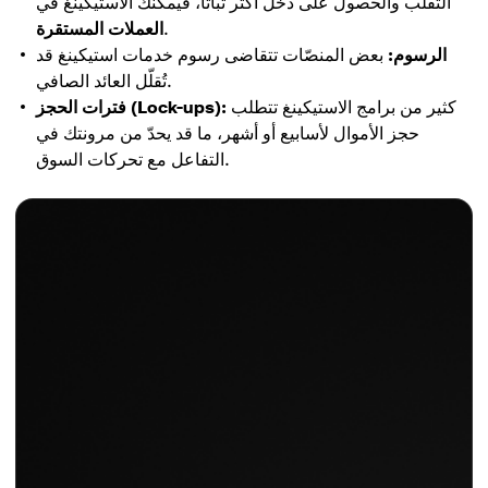
التقلّب والحصول على دخل أكثر ثباتًا، فيمكنك الاستيكينغ في
.
العملات المستقرة
الرسوم:
بعض المنصّات تتقاضى رسوم خدمات استيكينغ قد
تُقلّل العائد الصافي.
كثير من برامج الاستيكينغ تتطلب
فترات الحجز (Lock-ups):
حجز الأموال لأسابيع أو أشهر، ما قد يحدّ من مرونتك في
التفاعل مع تحركات السوق.