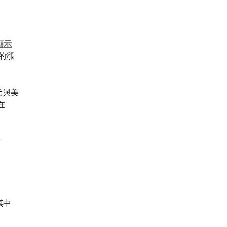
顯示
的漲
元與美
在
對
其中
。