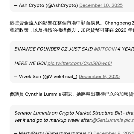
— Ash Crypto (@AshCrypto)
December 10, 2025
這些資金流入的影響在整個市場中顯而易見。Changpeng Zha
寬鬆政策，以及持續的機構參與，加密貨幣可能在 2026 
BINANCE FOUNDER CZ JUST SAID
#BITCOIN
4 YEAR
HERE WE GO!!
pic.twitter.com/Cxp58Dwc6I
— Vivek Sen (@Vivek4real_)
December 9, 2025
參議員 Cynthia Lummis 確認，她將釋出期待已久
Senator Lummis on Crypto Market Structure Bill - draf
vet it and go to markup week after.
@SenLummis
pic.
— MartyParty (@martypartymusic)
December 9, 202