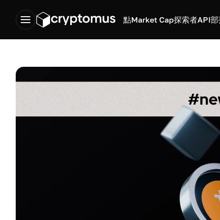
點
Market Cap
探索者
API
部