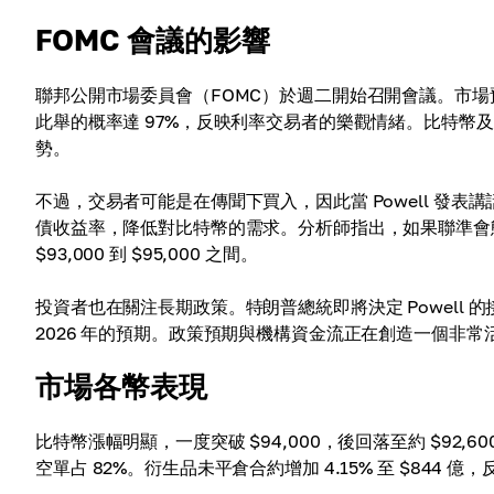
FOMC 會議的影響
聯邦公開市場委員會（FOMC）於週二開始召開會議。市場預期本週
此舉的概率達 97%，反映利率交易者的樂觀情緒。比特幣
勢。
不過，交易者可能是在傳聞下買入，因此當 Powell 發
債收益率，降低對比特幣的需求。分析師指出，如果聯準會
$93,000 到 $95,000 之間。
投資者也在關注長期政策。特朗普總統即將決定 Powell 的接
2026 年的預期。政策預期與機構資金流正在創造一個非常
市場各幣表現
比特幣漲幅明顯，一度突破 $94,000，後回落至約 $92,60
空單占 82%。衍生品未平倉合約增加 4.15% 至 $84