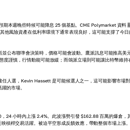
晚些時候可能降息 25 個基點。CME Polymarket 資料
及其他風險資產在低利率環境下通常表現良好，這可能支撐了今日
表講話並公布聯準會決策時，價格可能會波動。鷹派訊息可能推高美
態度謹慎，行情動能可能放緩；而鴿派立場則可能讓比特幣維持
任人選，Kevin Hassett 是可能候選人之一，這可能影響市場
活躍的市場。
0，24 小時內上漲 2.4%。此波漲勢引發 $162.88 百萬的爆倉，
4 億，反映槓桿交易活躍。被迫平空形成反饋效應，帶動整個市場上漲