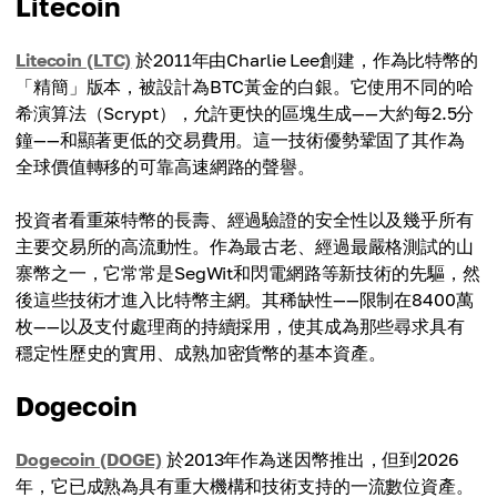
Litecoin
Litecoin (LTC)
於2011年由Charlie Lee創建，作為比特幣的
「精簡」版本，被設計為BTC黃金的白銀。它使用不同的哈
希演算法（Scrypt），允許更快的區塊生成——大約每2.5分
鐘——和顯著更低的交易費用。這一技術優勢鞏固了其作為
全球價值轉移的可靠高速網路的聲譽。
投資者看重萊特幣的長壽、經過驗證的安全性以及幾乎所有
主要交易所的高流動性。作為最古老、經過最嚴格測試的山
寨幣之一，它常常是SegWit和閃電網路等新技術的先驅，然
後這些技術才進入比特幣主網。其稀缺性——限制在8400萬
枚——以及支付處理商的持續採用，使其成為那些尋求具有
穩定性歷史的實用、成熟加密貨幣的基本資產。
Dogecoin
Dogecoin (DOGE)
於2013年作為迷因幣推出，但到2026
年，它已成熟為具有重大機構和技術支持的一流數位資產。