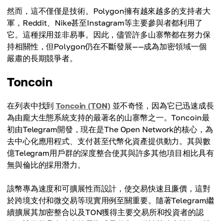
然而，這不僅僅是技術。Polygon擁有越來越多的支持者大
軍，Reddit、Nike甚至Instagram等主要參與者都利用了
它。這種採用並非易事。因此，儘管許多山寨幣都在努力保
持相關性，但Polygon仍在不斷發展——成為加密領域一個
嚴肅的長期競爭者。
Toncoin
在列表中找到
Toncoin (TON)
並不奇怪，因為它已迅速成長
為由龐大生態系統支持的最著名的山寨幣之一。Toncoin最
初由Telegram開發，現在是The Open Network的核心，為
去中心化應用程式、支付甚至代幣化資產提供動力。其與數
億Telegram用戶群的深度整合使其與許多其他項目相比具有
無與倫比的採用潛力。
該幣專為速度和可擴展性而設計，使交易快速且廉價，這對
於跨境支付和微交易等現實用例至關重要。隨著Telegram繼
續擴展其加密整合以及TON獲得主要交易所和投資者的認