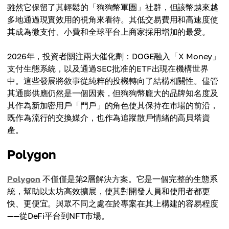
雖然它保留了其輕鬆的「狗狗幣軍團」社群，但該幣越來越
多地通過現實效用的視角來看待。其低交易費用和高速度使
其成為微支付、小費和全球平台上商家採用增加的最愛。
2026年，投資者關注兩大催化劑：DOGE融入「X Money」
支付生態系統，以及通過SEC批准的ETF出現在機構世界
中。這些發展將敘事從純粹的投機轉向了結構相關性。儘管
其通膨供應仍然是一個因素，但狗狗幣龐大的品牌知名度及
其作為新加密用戶「門戶」的角色使其保持在市場的前沿，
既作為流行的交換媒介，也作為追蹤散戶情緒的高貝塔資
產。
Polygon
Polygon
不僅僅是第2層解決方案。它是一個完整的生態系
統，幫助以太坊高效擴展，使其對開發人員和使用者都更
快、更便宜。與眾不同之處在於專案在其上構建的容易程度
——從DeFi平台到NFT市場。