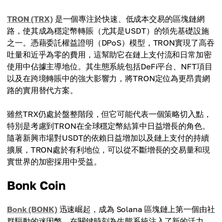
TRON (TRX)
是一個專注於快速、低成本交易的區塊鏈網
路，使其成為穩定幣轉賬（尤其是USDT）的領先基礎設施
之一。憑藉委託權益證明（DPoS）模型，TRON實現了高吞
吐量和近乎為零的費用，這幫助它在鏈上支付流和日常加密
使用中佔據主導地位。其生態系統包括DeFi平台、NFT項目
以及在跨境轉賬中的強大影響力，將TRON定位為更昂貴網
路的實用替代方案。
雖然TRX仍處於盤整階段，但它可能代表一個策略切入點，
特別是考慮到TRON在全球穩定幣結算中日益增長的角色。
隨著新興市場對USDT的依賴日益增加以及鏈上支付的持續
擴展，TRON處於有利地位，可以從不斷增長的交易量和現
實世界的加密採用中受益。
Bonk Coin
Bonk (BONK)
迅速崛起，成為 Solana 區塊鏈上第一個由社
群驅動的迷因幣，在關鍵時刻為生態系統注入了新的活力。