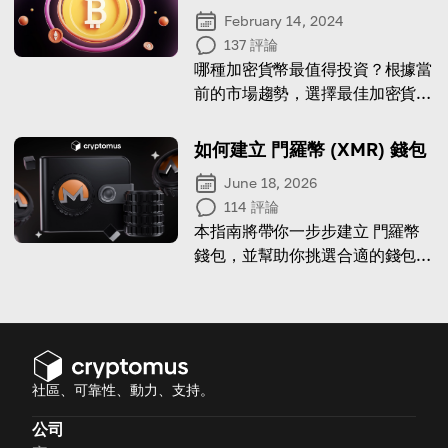
February 14, 2024
137
評論
哪種加密貨幣最值得投資？根據當
前的市場趨勢，選擇最佳加密貨幣
的主要技巧是什麼？在我們的文章
中尋找答案。
如何建立 門羅幣 (XMR) 錢包
June 18, 2026
114
評論
本指南將帶你一步步建立 門羅幣
錢包，並幫助你挑選合適的錢包服
務提供者。
社區、可靠性、動力、支持。
公司