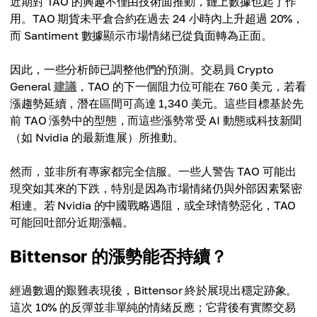
近期對 TAO 的興趣不僅由技術面推動，鏈上數據也起了作
用。TAO 期貨未平倉合約在過去 24 小時內上升超過 20%，
而 Santiment 數據顯示市場情緒已從負面轉為正面。
因此，一些分析師已調整他們的預測。交易員 Crypto
General
建議
，TAO 的下一個阻力位可能在 760 美元，若看
漲趨勢延續，潛在區間可高達 1,340 美元。這些目標基於先
前 TAO 漲勢中的型態，而這些漲勢常受 AI 動態或科技新聞
（如 Nvidia 的最新進展）所推動。
然而，並非所有專家都完全信服。一些人警告 TAO 可能出
現突如其來的下跌，特別是因為市場情緒仍與外部因素緊密
相連。若 Nvidia 的中國戰略遇阻，或全球情勢惡化，TAO
可能回吐部分近期漲幅。
Bittensor 的漲勢能否持續？
經過數週的艱難表現後，Bittensor 終於展現出穩定跡象。
這次 10% 的反彈並非單純的情緒反應；它背後有實際交易