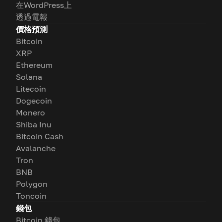
在WordPress上
透過電報
價格預測
Bitcoin
XRP
Ethereum
Solana
Litecoin
Dogecoin
Monero
Shiba Inu
Bitcoin Cash
Avalanche
Tron
BNB
Polygon
Toncoin
錢包
Bitcoin 錢包