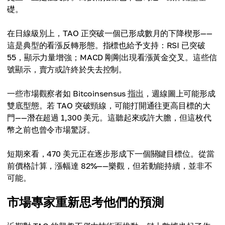
礎。
在日線級別上，TAO 正突破一個已形成數月的下降楔形——
這是典型的看漲反轉形態。指標也給予支持：RSI 已突破
55，顯示力量增強；MACD 剛剛出現看漲黃金交叉。這些信
號顯示，賣方或許終於失去控制。
一些市場觀察者如 Bitcoinsensus
指出
，週線圖上可能形成
雙底型態。若 TAO 突破頸線，可能打開通往更高目標的大
門——潛在超過 1,300 美元。這聽起來或許大膽，但這枚代
幣之前也曾令市場驚訝。
短期來看，470 美元正在逐步形成下一個關鍵目標位。從當
前價格計算，漲幅達 82%——樂觀，但若動能持續，並非不
可能。
市場專家重新思考他們的預測