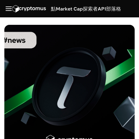
點
Market Cap
探索者
API
部落格