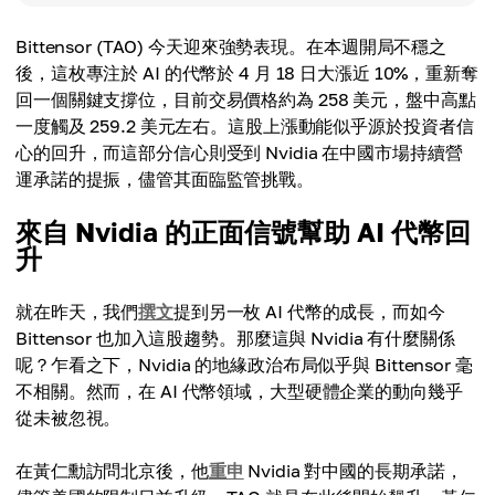
Bittensor (TAO) 今天迎來強勢表現。在本週開局不穩之
後，這枚專注於 AI 的代幣於 4 月 18 日大漲近 10%，重新奪
回一個關鍵支撐位，目前交易價格約為 258 美元，盤中高點
一度觸及 259.2 美元左右。這股上漲動能似乎源於投資者信
心的回升，而這部分信心則受到 Nvidia 在中國市場持續營
運承諾的提振，儘管其面臨監管挑戰。
來自 Nvidia 的正面信號幫助 AI 代幣回
升
就在昨天，我們
撰文
提到另一枚 AI 代幣的成長，而如今
Bittensor 也加入這股趨勢。那麼這與 Nvidia 有什麼關係
呢？乍看之下，Nvidia 的地緣政治布局似乎與 Bittensor 毫
不相關。然而，在 AI 代幣領域，大型硬體企業的動向幾乎
從未被忽視。
在黃仁勳訪問北京後，他
重申
Nvidia 對中國的長期承諾，