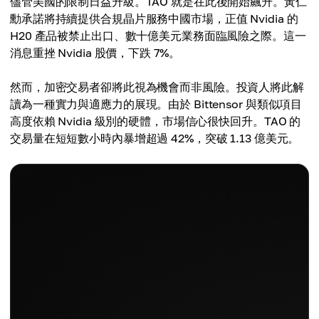
儘管美國的限制日益升級。TAO 就是在此後開始飆升。黃仁
勳承諾將持續提供合規晶片服務中國市場，正值 Nvidia 的
H20 產品被禁止出口、數十億美元業務面臨風險之際。這一
消息重挫 Nvidia 股價，下跌 7%。
然而，加密交易者卻將此視為機會而非風險。投資人將此解
讀為一種實力與適應力的展現。由於 Bittensor 與類似項目
高度依賴 Nvidia 級別的硬體，市場信心很快回升。TAO 的
交易量在短短數小時內暴增超過 42%，突破 1.13 億美元。