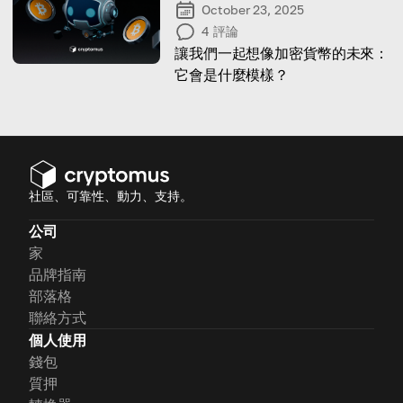
October 23, 2025
4
評論
讓我們一起想像加密貨幣的未來：
它會是什麼模樣？
社區、可靠性、動力、支持。
公司
家
品牌指南
部落格
聯絡方式
個人使用
錢包
質押