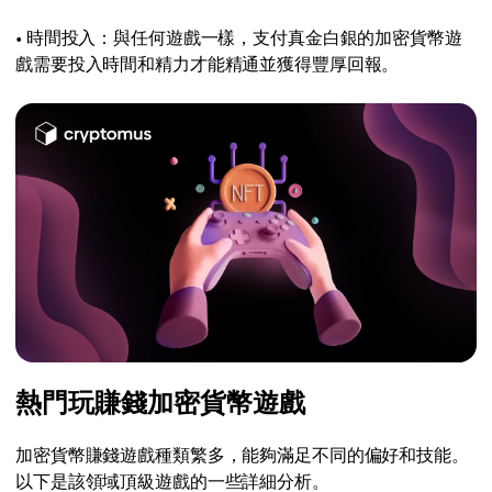
• 時間投入：與任何遊戲一樣，支付真金白銀的加密貨幣遊
戲需要投入時間和精力才能精通並獲得豐厚回報。
熱門玩賺錢加密貨幣遊戲
加密貨幣賺錢遊戲種類繁多，能夠滿足不同的偏好和技能。
以下是該領域頂級遊戲的一些詳細分析。