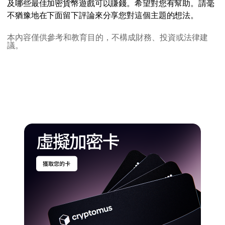
及哪些最佳加密貨幣遊戲可以賺錢。希望對您有幫助。請毫
不猶豫地在下面留下評論來分享您對這個主題的想法。
本內容僅供參考和教育目的，不構成財務、投資或法律建
議。