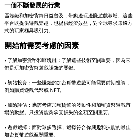
一個不斷發展的行業
區塊鏈和加密貨幣日益普及，帶動邊玩邊賺遊戲激增。這些
平台既提供遊戲樂趣，也提供經濟效益，對全球尋求賺錢方
式的玩家極具吸引力。
開始前需要考慮的因素
• 了解加密貨幣和區塊鏈：了解這些技術至關重要，因為它
們是玩加密貨幣遊戲賺錢的關鍵。
• 初始投資：一些賺錢的加密貨幣遊戲可能需要前期投資，
例如購買遊戲代幣或 NFT。
• 風險評估：應該考慮加密貨幣的波動性和加密貨幣遊戲市
場的動態。只投資能夠承受損失的金額至關重要。
• 遊戲選擇：面對眾多選擇，選擇符合你興趣和技能的最佳
加密貨幣遊戲至關重要。