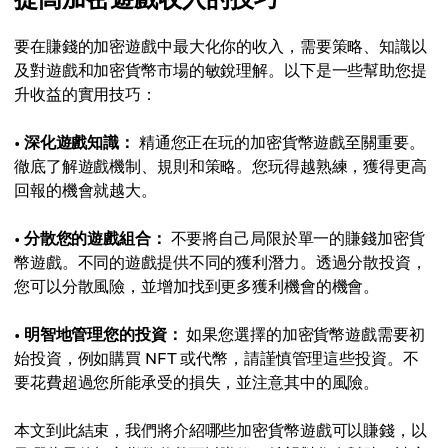
要在賺錢的加密遊戲中最大化你的收入，需要策略、知識以
及對遊戲和加密貨幣市場的敏銳理解。以下是一些幫助您提
升收益的實用技巧：
•
深化遊戲知識：
精通您正在玩的加密貨幣遊戲至關重要。
徹底了解遊戲機制、規則和策略。您玩得越熟練，獲得更高
回報的機會就越大。
•
分散您的遊戲組合：
不要將自己局限於單一的賺錢加密貨
幣遊戲。不同的遊戲提供不同的獲利潛力。透過分散投資，
您可以分散風險，並增加找到更多獲利機會的機會。
•
明智地管理您的投資：
如果您選擇的加密貨幣遊戲需要初
始投資，例如購買 NFT 或代幣，請謹慎管理這些投資。不
要花費超過您所能承受的損失，並注意其中的風險。
本文到此結束，我們將介紹哪些加密貨幣遊戲可以賺錢，以