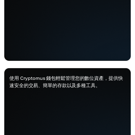
使用 Cryptomus 錢包輕鬆管理您的數位資產，提供快
速安全的交易、簡單的存款以及多種工具。