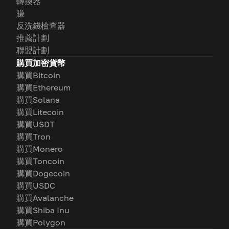
轉換器
賺
反洗錢檢查器
推薦計劃
聯盟計劃
購買加密貨幣
購買Bitcoin
購買Ethereum
購買Solana
購買Litecoin
購買USDT
購買Tron
購買Monero
購買Toncoin
購買Dogecoin
購買USDC
購買Avalanche
購買Shiba Inu
購買Polygon