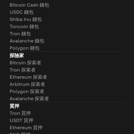
Bitcoin Cash 錢包
USDC 錢包
Shiba Inu 錢包
Toncoin 錢包
Tron 錢包
Avalanche 錢包
Polygon 錢包
探險家
Bitcoin 探索者
Tron 探索者
Ethereum 探索者
Arbitrum 探索者
Polygon 探索者
Avalanche 探索者
質押
Tron 質押
USDT 質押
Ethereum 質押