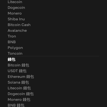
Litecoin
Dogecoin
Monero
Shiba Inu
Bitcoin Cash
Avalanche
Tron
BNB
Polygon
Toncoin
錢包
Bitcoin 錢包
USDT 錢包
Ethereum 錢包
Solana 錢包
Litecoin 錢包
Dogecoin 錢包
Monero 錢包
BNB 錢包