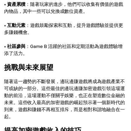
•
資產累積
：隨著玩家的進步，他們可以收集有價值的遊戲
內物品，其中一些可以兌換成數位資產。
•
互動元素
：遊戲鼓勵探索和互動，提升遊戲體驗並提供更
多賺錢機會。
•
社區參與
：Game B 活躍的社區和定期活動為遊戲體驗增
添了活力。
挑戰與未來展望
隨著這一趨勢的不斷發展，邊玩邊賺遊戲將成為遊戲產業不
可或缺的一部分。這些最佳的邊玩邊賺加密遊戲引領這場運
動的前沿，這場運動不僅關乎娛樂，也正在塑造數位金融的
未來。這些收入最高的加密遊戲的崛起預示著一個新時代的
到來，遊戲和賺錢不再相互排斥，而是相對和諧地融合在一
起。
提高加密遊戲收入的技巧