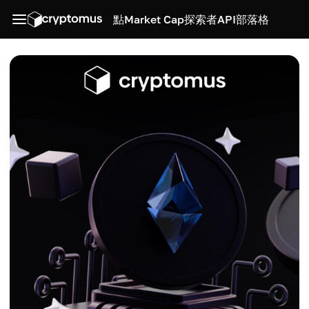
點
Market Cap
探索者
API
部落格