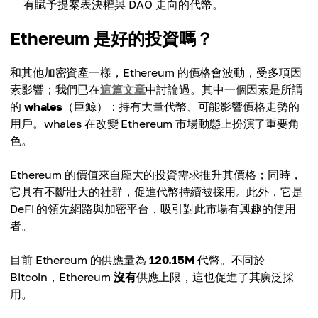
有賦予提案表決權與 DAO 走向的代幣。
Ethereum 是好的投資嗎？
和其他加密資產一樣，Ethereum 的價格會波動，受多項因
素影響；我們已在
這篇文章
中討論過。其中一個因素是所謂
的
whales
（巨鯨）：持有大量代幣、可能影響價格走勢的
用戶。whales 在改變 Ethereum 市場動態上扮演了重要角
色。
Ethereum 的價值來自龐大的投資需求推升其價格；同時，
它具有不斷壯大的社群，促進代幣持續被採用。此外，它是
DeFi 的領先網路與加密平台，吸引對此市場有興趣的使用
者。
目前 Ethereum 的供應量為
120.15M
代幣。不同於
Bitcoin，Ethereum
沒有
供應上限，這也促進了其廣泛採
用。