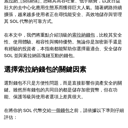
索拉納（Solana）
憑藉其高吞吐量、低手續費，以及日益
壯大的去中心化應用生態系而獲得巨大人氣。隨著網路持續
擴張，越來越多使用者正在尋找能安全、高效地儲存與管理
其 SOL 代幣的可靠方式。
在本文中，我們將重點介紹頂級的
索拉納錢包
，比較其安全
性、使用體驗、相容性與獨特優勢。無論你是加密新手還是
有經驗的投資者，本指南都能幫助你選擇最適合、安全儲存
SOL 並與索拉納區塊鏈互動的錢包。
選擇索拉納錢包的關鍵因素
選對錢包不只是方便性問題，而是直接影響你資產安全的關
鍵。雖然所有錢包的共同目的都是儲存加密貨幣，但在功
能、保護等級與使用者選項上差異很大。
在將你的 SOL 代幣交給
一個錢包
之前，請依據以下準則仔細
評估：