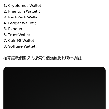
Cryptomus Wallet；
Phantom Wallet；
BackPack Wallet；
Ledger Wallet；
Exodus；
Trust Wallet
Coin98 Wallet；
Solflare Wallet。
接著讓我們更深入探索每個錢包及其獨特功能。