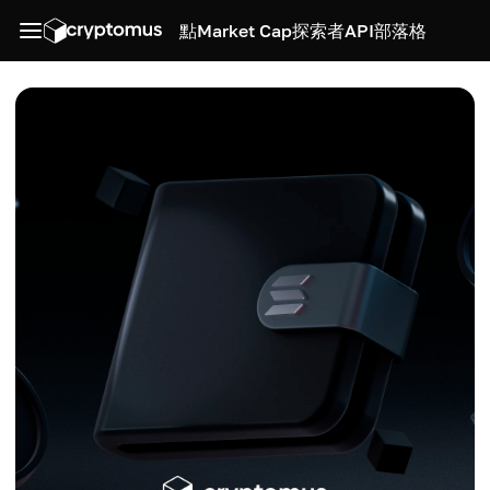
點
Market Cap
探索者
API
部落格