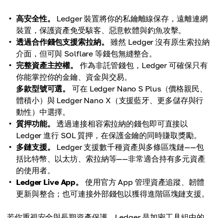
高安全性。
Ledger 裝置將你的私鑰離線保存，遠離連網
裝置，保護資產免受駭客、惡意軟體與釣魚攻擊。
透過合作錢包支援索拉納。
雖然 Ledger 沒有原生索拉納
介面，但可與 Solflare 等錢包無縫整合。
完整資產主控權。
作為非託管錢包，Ledger 可確保只有
你能掌控你的金鑰、資金與交易。
多款型號可選。
可在 Ledger Nano S Plus（價格親民、
體積小）與 Ledger Nano X（支援藍牙、更多儲存與行
動性）中選擇。
質押功能。
透過連接相容索拉納的錢包即可直接以
Ledger 進行 SOL 質押，在保護金鑰的同時賺取獎勵。
多鏈支援。
Ledger 支援數千種資產與多條區塊鏈——包
括比特幣、以太坊、索拉納等——非常適合持有多元資產
的使用者。
Ledger Live App。
使用官方 App 管理資產追蹤、韌體
更新與整合；也可連接外部錢包以獲得進階區塊鏈支援。
若你重視安全與長期資產保護，Ledger 是加密工具組中的