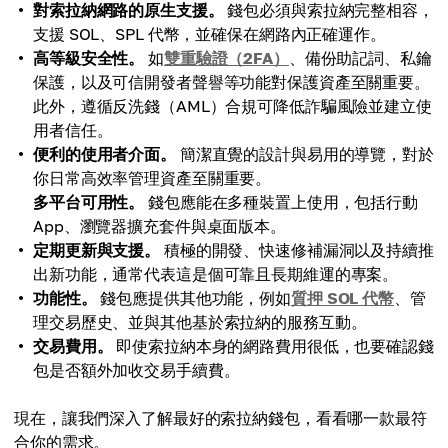
對索拉納網路的原生支援。
錢包必須與索拉納完整相容，
支援 SOL、SPL 代幣，並確保在網路內正確運作。
高等級安全性。
如
雙重驗證（2FA）
、備份助記詞、私鑰
保護，以及可信開發者聲譽等功能對保護資產至關重要。
此外，遵循反洗錢（AML）合規可降低詐騙風險並建立使
用者信任。
便利的使用者介面。
簡潔直覺的設計與易用的導覽，對於
你日常高效率管理資產至關重要。
多平台可用性。
錢包應能在多種裝置上使用，包括行動
App、瀏覽器擴充套件與桌面版本。
定期更新與支援。
積極的開發、快速修補漏洞以及持續推
出新功能，通常代表這是個可靠且長期維運的專案。
功能性。
錢包應提供其他功能，例如
質押 SOL 代幣
、管
理交易歷史、並與其他基於索拉納的服務互動。
交易費用。
即使索拉納本身的網路費用很低，也要確認錢
包是否額外加收交易手續費。
現在，讓我們深入了解最好的索拉納錢包，看看哪一款最符
合你的需求。