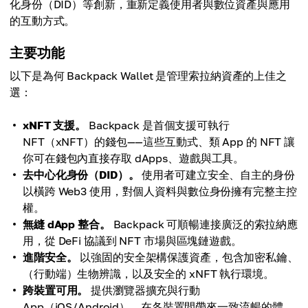
化身份（DID）等創新，重新定義使用者與數位資產與應用
的互動方式。
主要功能
以下是為何 Backpack Wallet 是管理索拉納資產的上佳之
選：
xNFT 支援。
Backpack 是首個支援可執行
NFT（xNFT）的錢包——這些互動式、類 App 的 NFT 讓
你可在錢包內直接存取 dApps、遊戲與工具。
去中心化身份（DID）。
使用者可建立安全、自主的身份
以橫跨 Web3 使用，對個人資料與數位身份擁有完整主控
權。
無縫 dApp 整合。
Backpack 可順暢連接廣泛的索拉納應
用，從 DeFi 協議到 NFT 市場與區塊鏈遊戲。
進階安全。
以強固的安全架構保護資產，包含加密私鑰、
（行動端）生物辨識，以及安全的 xNFT 執行環境。
跨裝置可用。
提供瀏覽器擴充與行動
App（iOS/Android），在各裝置間帶來一致流暢的體