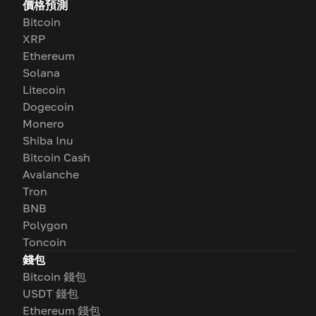
價格預測
Bitcoin
XRP
Ethereum
Solana
Litecoin
Dogecoin
Monero
Shiba Inu
Bitcoin Cash
Avalanche
Tron
BNB
Polygon
Toncoin
錢包
Bitcoin 錢包
USDT 錢包
Ethereum 錢包