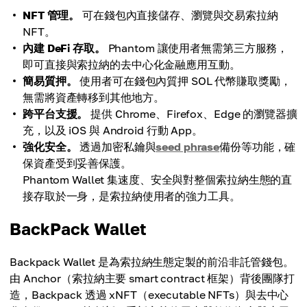
NFT 管理。
可在錢包內直接儲存、瀏覽與交易索拉納
NFT。
內建 DeFi 存取。
Phantom 讓使用者無需第三方服務，
即可直接與索拉納的去中心化金融應用互動。
簡易質押。
使用者可在錢包內質押 SOL 代幣賺取獎勵，
無需將資產轉移到其他地方。
跨平台支援。
提供 Chrome、Firefox、Edge 的瀏覽器擴
充，以及 iOS 與 Android 行動 App。
強化安全。
透過加密私鑰與
seed phrase
備份等功能，確
保資產受到妥善保護。
Phantom Wallet 集速度、安全與對整個索拉納生態的直
接存取於一身，是索拉納使用者的強力工具。
BackPack Wallet
Backpack Wallet 是為索拉納生態定製的前沿非託管錢包。
由 Anchor（索拉納主要 smart contract 框架）背後團隊打
造，Backpack 透過 xNFT（executable NFTs）與去中心