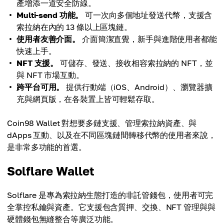
產增添一道安全防線。
Multi-send 功能。
可一次向多個地址發送代幣，支援含
索拉納在內的 13 條以上區塊鏈。
使用者友善介面。
介面簡潔直覺，新手與進階使用者都能
快速上手。
NFT 支援。
可儲存、發送、接收相容索拉納的 NFT，並
與 NFT 市場互動。
跨平台可用。
提供行動端（iOS、Android）、瀏覽器擴
充與網頁版，在各裝置上皆可輕鬆存取。
Coin98 Wallet 對想要多鏈支援、管理索拉納資產、與
dApps 互動、以及在不同區塊鏈間轉移代幣的使用者來說，
是非常多功能的首選。
Solflare Wallet
Solflare 是專為索拉納生態打造的非託管錢包，使用者可完
全掌控私鑰與資產。它支援包含質押、交換、NFT 管理與與
硬體錢包無縫整合等廣泛功能。​