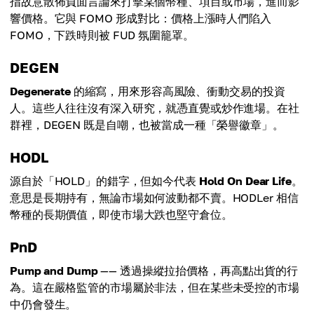
指故意散佈負面言論來打擊某個幣種、項目或市場，進而影
響價格。它與 FOMO 形成對比：價格上漲時人們陷入
FOMO，下跌時則被 FUD 氛圍籠罩。
DEGEN
Degenerate
的縮寫，用來形容高風險、衝動交易的投資
人。這些人往往沒有深入研究，就憑直覺或炒作進場。在社
群裡，DEGEN 既是自嘲，也被當成一種「榮譽徽章」。
HODL
源自於「HOLD」的錯字，但如今代表
Hold On Dear Life
。
意思是長期持有，無論市場如何波動都不賣。HODLer 相信
幣種的長期價值，即使市場大跌也堅守倉位。
PnD
Pump and Dump
—— 透過操縱拉抬價格，再高點出貨的行
為。這在嚴格監管的市場屬於非法，但在某些未受控的市場
中仍會發生。