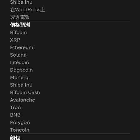
Shiba Inu
在WordPress上
透過電報
價格預測
Bitcoin
XRP
Ethereum
Solana
Litecoin
Dogecoin
Monero
Shiba Inu
Bitcoin Cash
Avalanche
Tron
BNB
Polygon
Toncoin
錢包