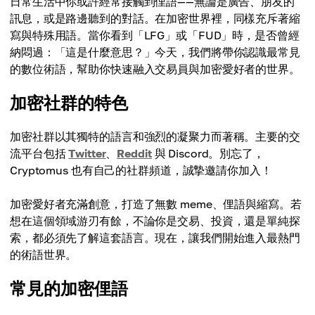
日常生活中你或許經常接觸到俚語——無論是廣告、朋友的
訊息，或是路邊聽到的對話。在加密世界裡，同樣充斥著縮
寫與特殊用語。當你看到「LFG」或「FUD」時，是否曾經
納悶過：「這是什麼意思？」今天，我們將帶你認識最常見
的數位術語，幫助你快速融入交易員與加密愛好者的世界。
加密社群的特色
加密社群以其獨特的語言和強烈的凝聚力而著稱。主要的交
流平台包括
Twitter
、
Reddit
與 Discord。別忘了，
Cryptomus 也有自己的社群頻道，誠摯邀請你加入！
加密愛好者充滿創意，打造了無數 meme、俚語與縮寫。若
想在這個領域游刃有餘，不論你是交易、投資，還是單純探
索，都必須先了解這套語言。現在，讓我們開始進入最熱門
的術語世界。
常見的加密俚語