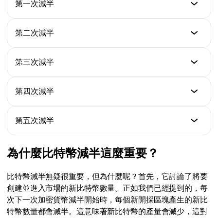
日期
第一次減半
2009 年 1 月 3 日
日期
第二次減半
區塊獎勵
2012 年 11 月 28 日
50 個新 BTC
日期
第三次減半
區塊獎勵
2016 年 7 月 9 日
25 個新 BTC
日期
第四次減半
區塊獎勵
2020 年 5 月 11 日
12.5 個新 BTC
日期
第五次減半
區塊獎勵
2024 年 4 月 20 日
6.25 個新 BTC
日期
為什麼比特幣減半這麼重要？
區塊獎勵
預計 2028 年
3.125 個新 BTC
比特幣減半無疑很重要，但為什麼呢？首先，它討論了將要
區塊獎勵
創建並進入市場的新比特幣數量。正如我們已經提到的，每
1.5625 個新 BTC
次下一次加密貨幣減半開始時，每個新開採區塊產生的新比
特幣數量都會減半。這意味著新比特幣的產量會減少，這對