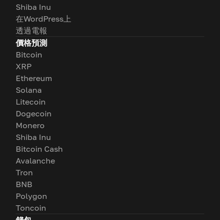
Shiba Inu
在WordPress上
透過電報
價格預測
Bitcoin
XRP
Ethereum
Solana
Litecoin
Dogecoin
Monero
Shiba Inu
Bitcoin Cash
Avalanche
Tron
BNB
Polygon
Toncoin