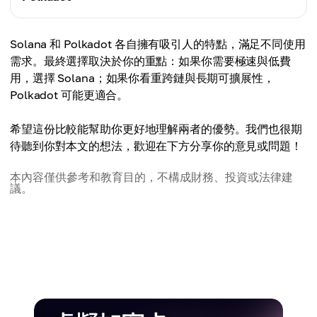
高達 65,000 TPS
交易速度
Solana 和 Polkadot 各自擁有吸引人的特點，滿足不同使用
交易費用
約 1,000 TPS
需求。最終選擇取決於你的重點：如果你需要極速與低費
通常低於 $0.01
用，選擇 Solana；如果你看重跨鏈與長期可擴展性，
交易費用
Polkadot 可能更適合。
可擴展性
$0.10 至 $1
高吞吐量，單鏈設計
希望這份比較能幫助你更好地理解兩者的優勢。我們也很期
可擴展性
待聽到你對本文的想法，歡迎在下方分享你的意見或問題！
跨鏈互通性
隨 parachains 增加而擴展
原生跨鏈支援有限
本內容僅供參考和教育目的，不構成財務、投資或法律建
議。
跨鏈互通性
共識機制
強大，支援無縫跨鏈通訊
Proof of History (PoH) + Proof of Stake (PoS)
共識機制
治理模式
Nominated Proof of Stake (nPoS)
去中心化程度較低，以驗證者為主
治理模式