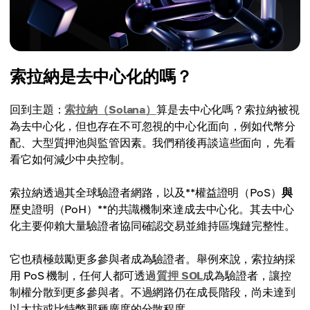
索拉納是去中心化的嗎？
回到主題：
索拉納（Solana）
算是去中心化嗎？索拉納被視
為去中心化，但也存在不可忽視的中心化面向，例如代幣分
配、大型質押池與監管因素。我們稍後再談這些面向，先看
看它如何減少中央控制。
索拉納透過其全球驗證者網路，以及**權益證明（PoS）
與
歷史證明（PoH）**的共識機制來達成去中心化。其去中心
化主要仰賴大量驗證者協同確認交易並維持區塊鏈完整性。
它也積極鼓勵更多參與者成為驗證者。舉例來說，索拉納採
用 PoS 機制，任何人都可透過
質押 SOL
成為驗證者，讓控
制權分散到更多參與者。不過網路仍在成長階段，尚未達到
以太坊或比特幣那種廣度的分散程度。