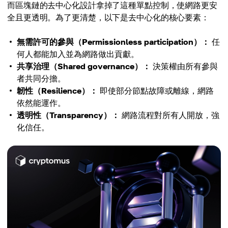
而區塊鏈的去中心化設計拿掉了這種單點控制，使網路更安
全且更透明。為了更清楚，以下是去中心化的核心要素：
無需許可的參與（Permissionless participation）：
任
何人都能加入並為網路做出貢獻。
共享治理（Shared governance）：
決策權由所有參與
者共同分擔。
韌性（Resilience）：
即使部分節點故障或離線，網路
依然能運作。
透明性（Transparency）：
網路流程對所有人開放，強
化信任。