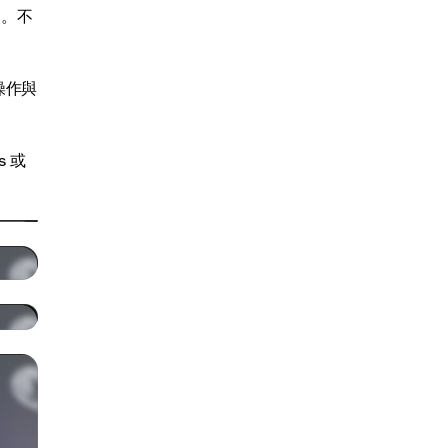
述。不
操作與
 或