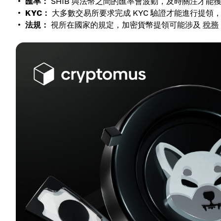
匯率：
SHIB 與法幣之間的匯率會波動，及時關注才能
KYC：
大多數交易所要求完成 KYC 驗證才能進行提領
法規：
視所在國家的規定，加密貨幣提領可能涉及
稅務