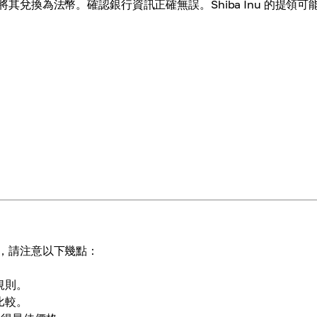
域將其兌換為法幣。確認銀行資訊正確無誤。Shiba Inu 的提領可
合理，請注意以下幾點：
規則。
比較。