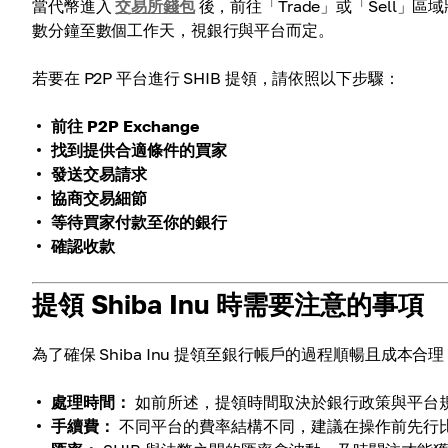
當代幣進入
交易所錢包
後，前往「Trade」或「Sell」區
數分鐘至數個工作天，視銀行與平台而定。
若要在 P2P 平台進行 SHIB 提領，請依照以下步驟：
前往 P2P Exchange
找到提供合適條件的買家
發送交易請求
協商交易細節
等待買家付款至你的銀行
確認收款
提領 Shiba Inu 時需要注意的事項
為了確保 Shiba Inu 提領至銀行帳戶的過程順暢且成本
處理時間：
如前所述，提領時間取決於銀行政策與平台
手續費：
不同平台的費率結構不同，建議在操作前先行