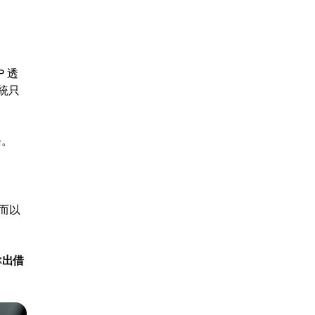
P 透
系統只
去。
從而以
你
出借