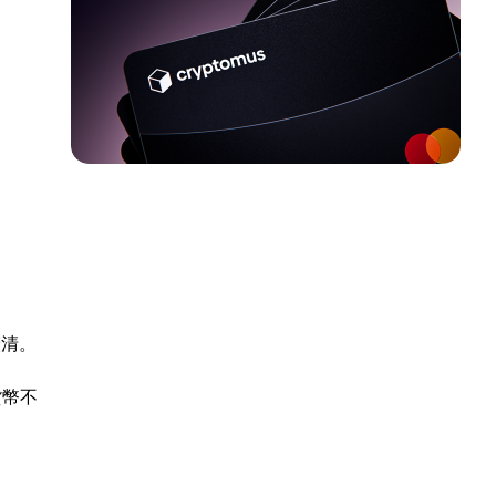
釐清。
貨幣不