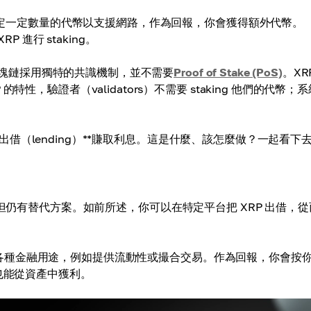
中鎖定一定數量的代幣以支援網路，作為回報，你會獲得額外代幣。
XRP 進行 staking。
屬的區塊鏈採用獨特的共識機制，並不需要
Proof of Stake (PoS)
。XR
，驗證者（validators）不需要 staking 他們的代幣；
**出借（lending）**賺取利息。這是什麼、該怎麼做？一起看下
 不可行，但仍有替代方案。如前所述，你可以在特定平台把 XRP 出借，
將其用於各種金融用途，例如提供流動性或撮合交易。作為回報，你會按
也能從資產中獲利。