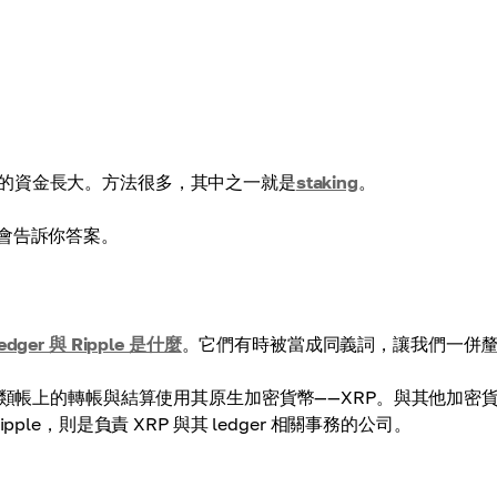
的資金長大。方法很多，其中之一就是
staking
。
本文會告訴你答案。
edger 與 Ripple 是什麼
。它們有時被當成同義詞，讓我們一併
類帳上的轉帳與結算使用其原生加密貨幣——XRP。與其他加密
le，則是負責 XRP 與其 ledger 相關事務的公司。