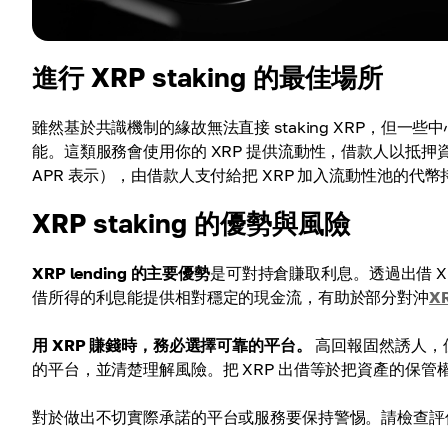
進行 XRP staking 的最佳場所
雖然基於共識機制的緣故無法直接 staking XRP，但一些中
能。這類服務會使用你的 XRP 提供流動性，借款人以抵
APR 表示），由借款人支付給把 XRP 加入流動性池的代
XRP staking 的優勢與風險
XRP lending 的主要優勢
是可對持倉賺取利息。透過出借 
借所得的利息能提供相對穩定的現金流，有助於部分對沖
X
用 XRP 賺錢時，務必選擇可靠的平台。
高回報固然誘人，
的平台，並清楚理解風險。把 XRP 出借等於把資產的保
對於做出不切實際承諾的平台或服務要保持警惕。請檢查評