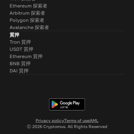
Ethereum 探索者
Arbitrum 探索者
Polygon 探索者
Avalanche 探索者
質押
Tron 質押
USDT 質押
Ethereum 質押
BNB 質押
DAI 質押
Privacy policy
Terms of use
AML
Ⓒ
2026
Cryptomus. All Rights Reserved