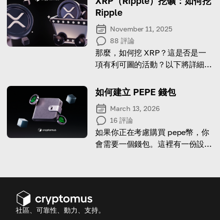
XRP（Ripple）挖礦：如何挖
Ripple
November 11, 2025
88
評論
那麼，如何挖 XRP？這是否是一
項有利可圖的活動？以下將詳細說
明這些主題。
如何建立 PEPE 錢包
March 13, 2026
16
評論
如果你正在考慮購買 pepe幣，你
會需要一個錢包。這裡有一份設定
指南！
社區、可靠性、動力、支持。