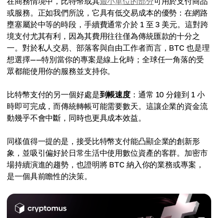
在商務情境中，比特幣或其
最小單位的部分
可用於支付商品
或服務。正如我們所說，它具有低交易成本的優勢：在網路
壅塞屬於中等的時段，手續費通常介於 1 至 3 美元。這對跨
境支付尤其有利，因為其費用往往僅為傳統匯款的十分之
一。對於私人交易、部落客與自由工作者而言，BTC 也是理
想選擇——特別當你的專案是線上化時；全球任一角落的受
眾都能使用你的服務並支持你。
比特幣支付的另一個好處是
到帳速度
：通常 10 分鐘到 1 小
時即可完成，而傳統轉帳可能需要數天。這讓企業的資金流
動幾乎不會中斷，同時也更具成本效益。
同樣值得一提的是，接受比特幣支付能凸顯企業的創新形
象，並吸引偏好於日常生活中使用數位資產的客群。加密市
場持續演進的趨勢，也證明將 BTC 納入你的業務或專案，
是一個具前瞻性的決策。