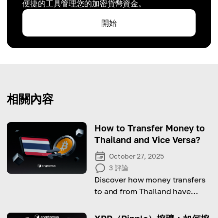
便捷的工具管理您的加密貨幣資金。
開始
相關內容
How to Transfer Money to
Thailand and Vice Versa?
October 27, 2025
3
評論
Discover how money transfers
to and from Thailand have
become faster and more
convenient than ever.