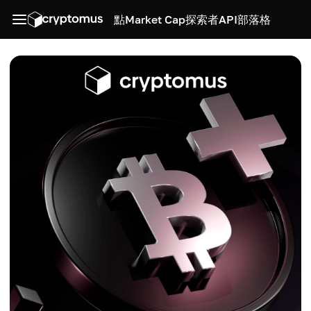
點
Market Cap
探索者
API
部落格