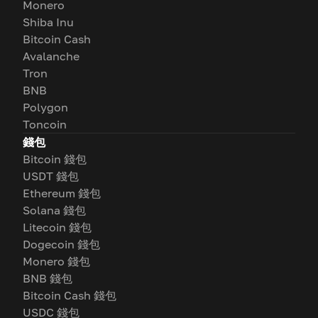
Monero
Shiba Inu
Bitcoin Cash
Avalanche
Tron
BNB
Polygon
Toncoin
錢包
Bitcoin 錢包
USDT 錢包
Ethereum 錢包
Solana 錢包
Litecoin 錢包
Dogecoin 錢包
Monero 錢包
BNB 錢包
Bitcoin Cash 錢包
USDC 錢包