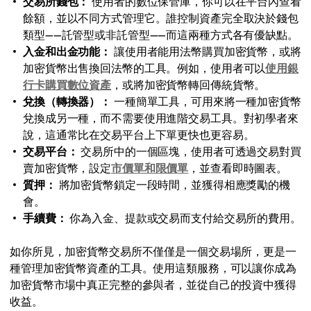
交易所錢包：
使用者的數位保管庫，你可以在平台內查看
餘額，並以不同方式管理它。誰控制資產完全取決於錢包
類型——託管型或非託管型——而這兩種方式各有優缺點。
入金和出金功能：
讓使用者能用法幣購買加密貨幣，或將
加密貨幣出售換回法幣的工具。例如，使用者可以
使用銀
行卡購買數位資產
，或將加密貨幣轉回傳統貨幣。
兌換（轉換器）：
一種簡單工具，可用來將一種加密貨幣
兌換成另一種，而不需要使用進階交易工具。對初學者來
說，這通常比在交易平台上下單更快也更容易。
交易平台：
交易所中的一個區塊，使用者可透過交易對買
賣加密貨幣，設定
市價單和限價單
，並查看即時圖表。
質押：
將加密貨幣鎖定一段時間，並獲得相應獎勵的機
會。
手續費：
你為入金、提款或交易而支付給交易所的費用。
如你所見，加密貨幣交易所不僅僅是一個交易場所，更是一
種管理加密貨幣資產的工具。使用這類服務，可以讓你成為
加密貨幣市場中真正完整的參與者，並從自己的投資中獲得
收益。