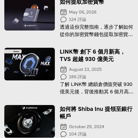
如何提取加密貨幣
May 06, 2026
124
評論
透過這份完整指南，逐步了解如何
從你的加密貨幣錢包提取加密貨
幣!
LINK幣 創下 6 個月新高，
TVS 超越 930 億美元
August 13, 2025
186
評論
了解 LINK幣 總鎖倉價值突破 930
億美元後，背後推動其 6 個月高點
的因素。
如何將 Shiba Inu 提領至銀行
帳戶
October 29, 2024
104
評論