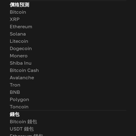
價格預測
Bitcoin
XRP
Ethereum
Solana
Litecoin
Dogecoin
Monero
Shiba Inu
Bitcoin Cash
Avalanche
Tron
BNB
Polygon
Toncoin
錢包
Bitcoin 錢包
USDT 錢包