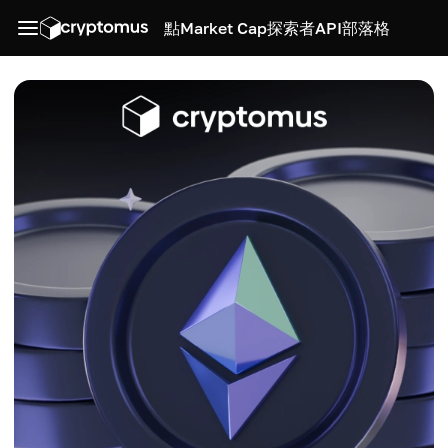
點
Market Cap
探索者
API
部落格