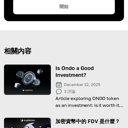
開始
相關內容
Is Ondo a Good
Investment?
December 12, 2025
3
評論
Article exploring ONDO token
as an investment: is it worth it
and what to consoder before
doing it.
加密貨幣中的 FDV 是什麼？