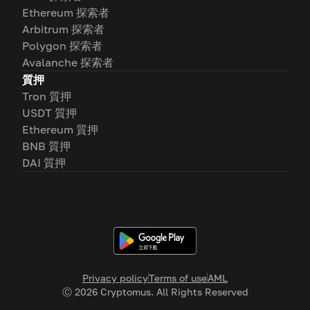
Ethereum 探索者
Arbitrum 探索者
Polygon 探索者
Avalanche 探索者
質押
Tron 質押
USDT 質押
Ethereum 質押
BNB 質押
DAI 質押
Privacy policy
Terms of use
AML
Ⓒ
2026
Cryptomus. All Rights Reserved