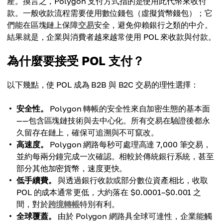
產。換言之，Polygon 支付方式指的是使用此代幣來收付
款。一般收款流程需要使用數位錢包（虛擬貨幣錢包）；它
們能在區塊鏈上保障
交易
安全，避免仰賴銀行之類的中介。
結果就是，企業與消費者越來越常使用 POL 來收款與付款。
為什麼要接受 POL 支付？
以下幾點，使 POL 成為 B2B 與 B2C 交易的理性選擇：
安全性。
Polygon 轉帳的安全性來自加密生態的基本面
——包含區塊鏈技術與去中心化。所有交易在驗證後都永
久留存在鏈上，確保可追溯與不可竄改。
高速度。
Polygon 網路每秒可處理高達 7,000 筆交易，
並約每兩分鐘完成一次確認。相較於傳統銀行系統，甚至
部分其他加密貨幣，速度更快。
低手續費。
與透過銀行收款或部分數位資產相比，收取
POL 的成本通常更低，大約落在 $0.0001–$0.001 之
間，對於
跨境轉帳
特別有利。
全球覆蓋。
由於 Polygon 網路具全球可達性，企業能觸