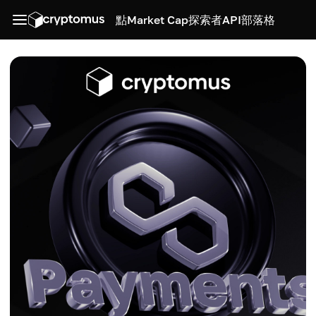
點
Market Cap
探索者
API
部落格