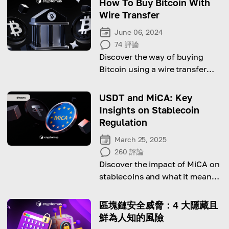
How To Buy Bitcoin With
Wire Transfer
June 06, 2024
74
評論
Discover the way of buying
Bitcoin using a wire transfer
with this comprehensive guide!
USDT and MiCA: Key
Insights on Stablecoin
Regulation
March 25, 2025
260
評論
Discover the impact of MiCA on
stablecoins and what it means
for crypto traders in Europe.
區塊鏈安全威脅：4 大隱藏且
鮮為人知的風險