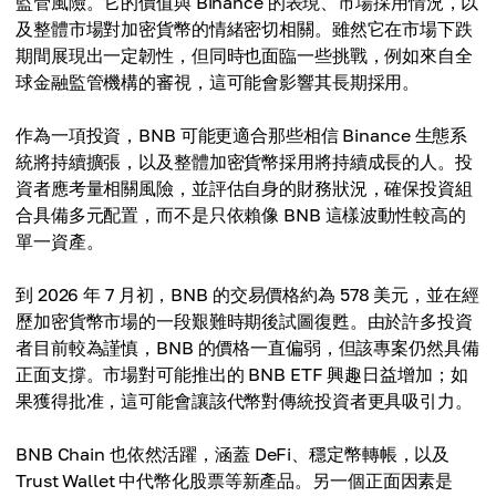
監管風險。它的價值與 Binance 的表現、市場採用情況，以
及整體市場對加密貨幣的情緒密切相關。雖然它在市場下跌
期間展現出一定韌性，但同時也面臨一些挑戰，例如來自全
球金融監管機構的審視，這可能會影響其長期採用。
作為一項投資，BNB 可能更適合那些相信 Binance 生態系
統將持續擴張，以及整體加密貨幣採用將持續成長的人。投
資者應考量相關風險，並評估自身的財務狀況，確保投資組
合具備多元配置，而不是只依賴像 BNB 這樣波動性較高的
單一資產。
到 2026 年 7 月初，BNB 的交易價格約為 578 美元，並在經
歷加密貨幣市場的一段艱難時期後試圖復甦。由於許多投資
者目前較為謹慎，BNB 的價格一直偏弱，但該專案仍然具備
正面支撐。市場對可能推出的 BNB ETF 興趣日益增加；如
果獲得批准，這可能會讓該代幣對傳統投資者更具吸引力。
BNB Chain 也依然活躍，涵蓋 DeFi、穩定幣轉帳，以及
Trust Wallet 中代幣化股票等新產品。另一個正面因素是