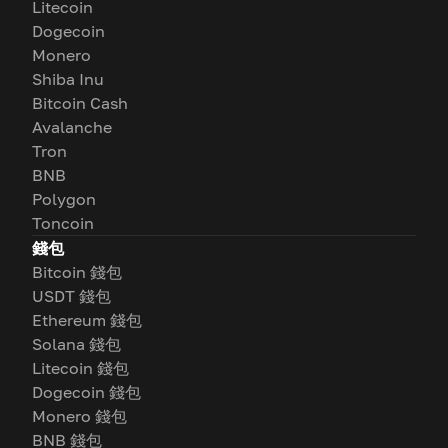
Litecoin
Dogecoin
Monero
Shiba Inu
Bitcoin Cash
Avalanche
Tron
BNB
Polygon
Toncoin
錢包
Bitcoin 錢包
USDT 錢包
Ethereum 錢包
Solana 錢包
Litecoin 錢包
Dogecoin 錢包
Monero 錢包
BNB 錢包