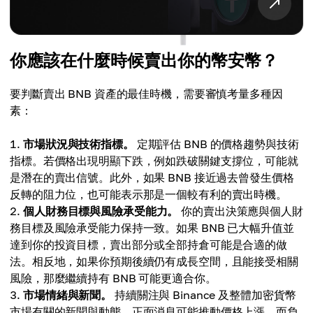
你應該在什麼時候賣出你的幣安幣？
要判斷賣出 BNB 資產的最佳時機，需要審慎考量多種因
素：
市場狀況與技術指標。
定期評估 BNB 的價格趨勢與技術
指標。若價格出現明顯下跌，例如跌破關鍵支撐位，可能就
是潛在的賣出信號。此外，如果 BNB 接近過去曾發生價格
反轉的阻力位，也可能表示那是一個較有利的賣出時機。
個人財務目標與風險承受能力。
你的賣出決策應與個人財
務目標及風險承受能力保持一致。如果 BNB 已大幅升值並
達到你的投資目標，賣出部分或全部持倉可能是合適的做
法。相反地，如果你預期後續仍有成長空間，且能接受相關
風險，那麼繼續持有 BNB 可能更適合你。
市場情緒與新聞。
持續關注與 Binance 及整體加密貨幣
市場有關的新聞與動態。正面消息可能推動價格上漲，而負