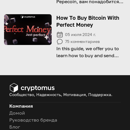
Pepecoin, вам понадобится
кошелёк. Вот руководство по
его настройке!
How To Buy Bitcoin With
Perfect Money
05 июля 2024 г.
75
комментариев
In this guide, we offer you to
learn how to buy and send
Bitcoin and other crypto with
Perfect Money service.
Сообщество, Надежность, Мотивация, Поддержка.
Компания
Домой
Руководство бренда
Блог