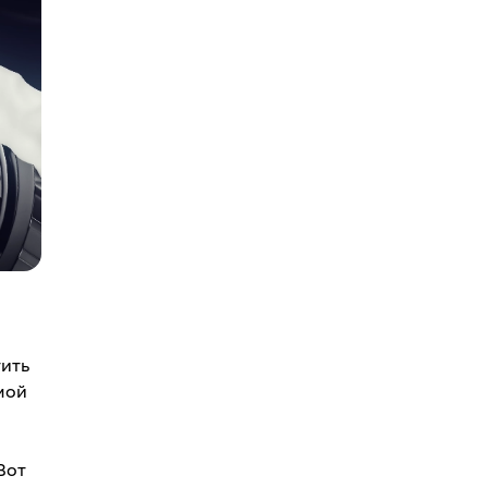
тить
мой
Вот