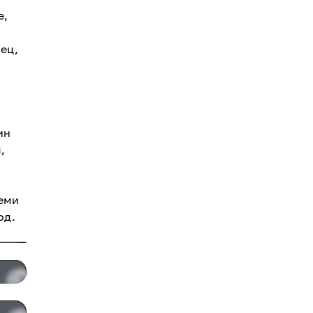
е,
ец,
ин
,
я
семи
од.