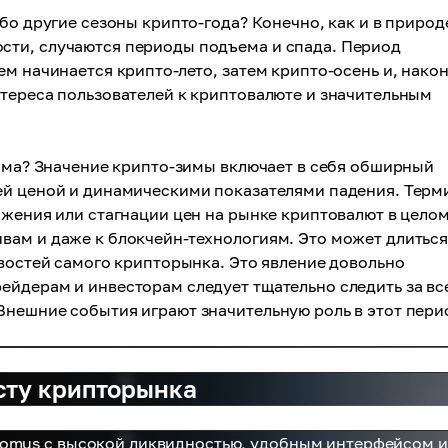
бо другие сезоны крипто-года? Конечно, как и в природ
сти, случаются периоды подъема и спада. Период
м начинается крипто-лето, затем крипто-осень и, након
тереса пользователей к криптовалюте и значительным
зима? Значение крипто-зимы включает в себя обширный
ей ценой и динамическими показателями падения. Терм
ижения или стагнации цен на рынке криптовалют в целом
вам и даже к блокчейн-технологиям. Это может длитьс
овостей самого крипторынка. Это явление довольно
ейдерам и инвесторам следует тщательно следить за в
Внешние события играют значительную роль в этот пери
сту крипторынка
tomus с высокой ликвидностью, удобным интерфейсом и