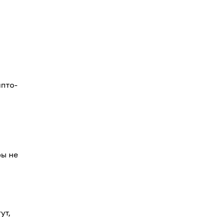
а
ипто-
ры не
ут,