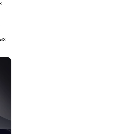
х
.
вых