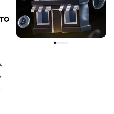
то
ы,
е
-