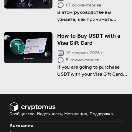
67
комментариев
В этом руководстве вы
узнаете, как принимать
платежи в USDC для вашего
бизнеса!
How to Buy USDT with a
Visa Gift Card
19 февраля 2026 г.
5
комментариев
If you are going to purchase
USDT with your Visa Gift Card,
this guide is for you!
Сообщество, Надежность, Мотивация, Поддержка.
Компания