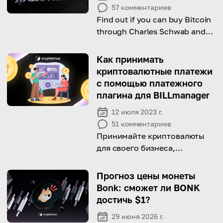
57
комментариев
Find out if you can buy Bitcoin
through Charles Schwab and
how to get started!
Как принимать
криптовалютные платежи
с помощью платежного
плагина для BILLmanager
12 июля 2023 г.
51
комментариев
Принимайте криптовалюты
для своего бизнеса,
интегрировав плагин
BILLmanager на свой сайт.
Прогноз цены монеты
Bonk: сможет ли BONK
достичь $1?
29 июня 2026 г.