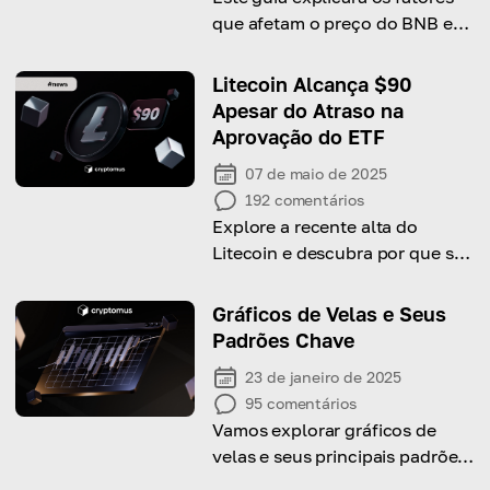
que afetam o preço do BNB e
fornecerá previsões para os
próximos anos.
Litecoin Alcança $90
Apesar do Atraso na
Aprovação do ETF
07 de maio de 2025
192
comentários
Explore a recente alta do
Litecoin e descubra por que seu
preço disparou apesar do
atraso na aprovação do ETF.
Gráficos de Velas e Seus
Padrões Chave
23 de janeiro de 2025
95
comentários
Vamos explorar gráficos de
velas e seus principais padrões
para identificar tendências do