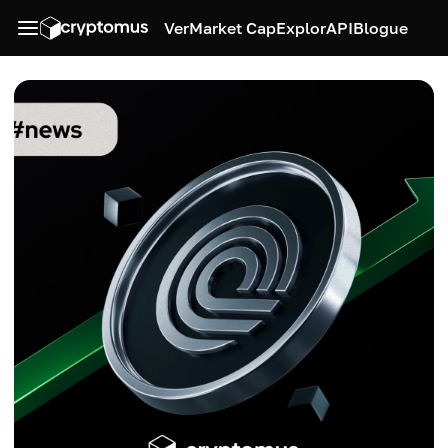
Ver
Market Cap
Explor
API
Blogue