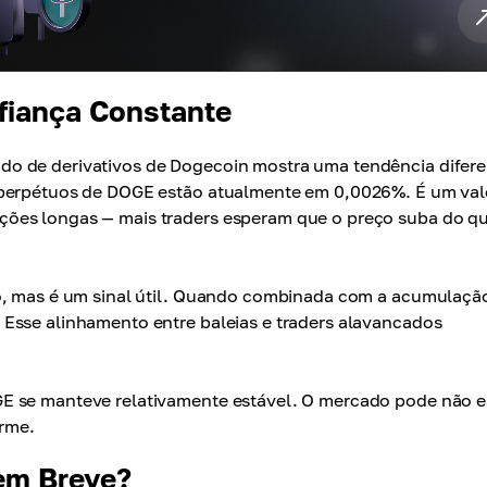
fiança Constante
o de derivativos de Dogecoin mostra uma tendência difere
s perpétuos de DOGE estão atualmente em 0,0026%. É um val
ções longas — mais traders esperam que o preço suba do q
ço, mas é um sinal útil. Quando combinada com a acumulaçã
Esse alinhamento entre baleias e traders alavancados
E se manteve relativamente estável. O mercado pode não e
irme.
em Breve?