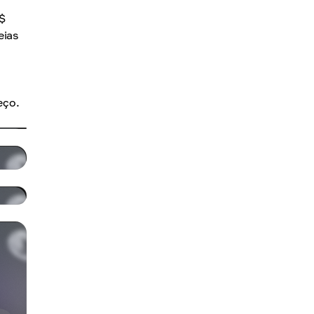
$
eias
eço.