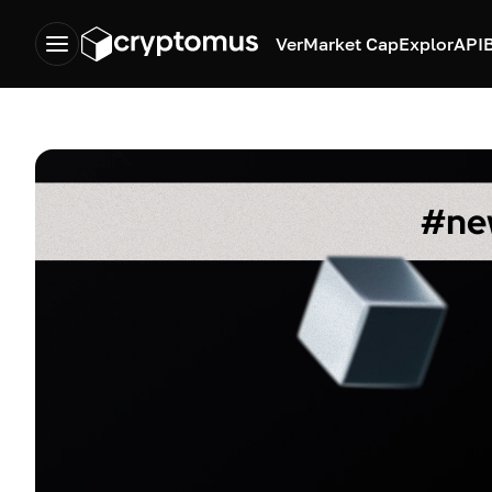
Ver
Market Cap
Explor
API