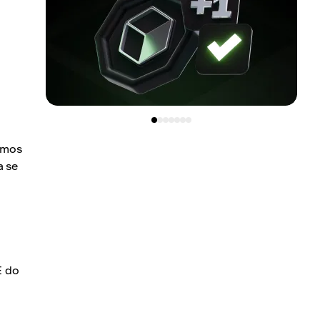
imos
 se
E do