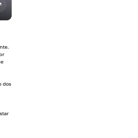
nte.
or
ue
o dos
star