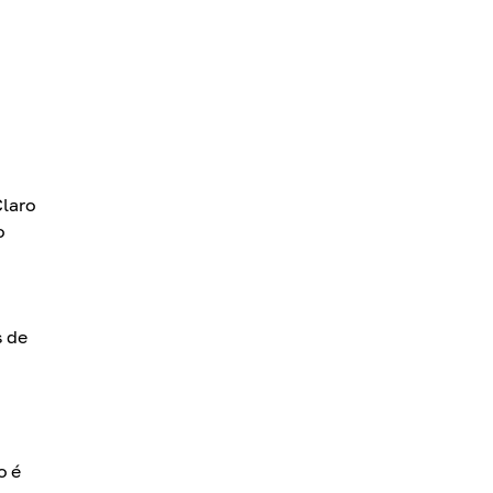
Claro
o
s de
o é