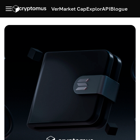
Ver
Market Cap
Explor
API
Blogue