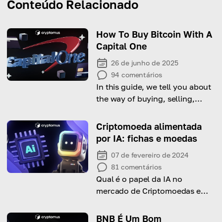
Conteúdo Relacionado
How To Buy Bitcoin With A
Capital One
26 de junho de 2025
94
comentários
In this guide, we tell you about
the way of buying, selling,
withdrawing and sending
Bitcoin and other crypto using
Criptomoeda alimentada
a Capital One credit card, and
por IA: fichas e moedas
give you tips on how to do it
07 de fevereiro de 2024
successfully!
81
comentários
Qual é o papel da IA no
mercado de Criptomoedas e
quais são as criptomoedas
baseadas em IA mais
BNB É Um Bom