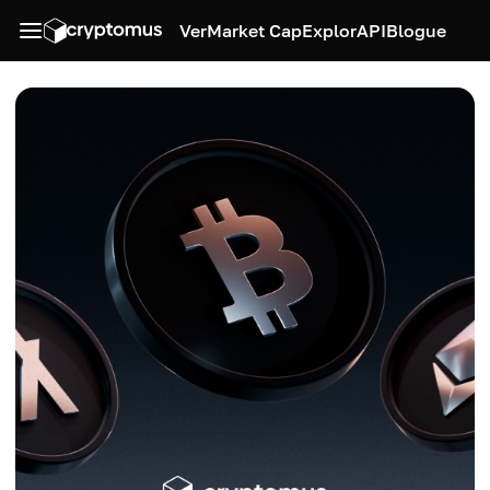
Ver
Market Cap
Explor
API
Blogue