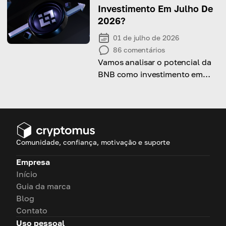
populares? Todas as respostas
Investimento Em Julho De
estão neste artigo!
2026?
01 de julho de 2026
86
comentários
Vamos analisar o potencial da
BNB como investimento em
julho de 2026, considerando
seu histórico de preço, fatores
de risco e vantagens.
Comunidade, confiança, motivação e suporte
Empresa
Início
Guia da marca
Blog
Contato
Uso pessoal