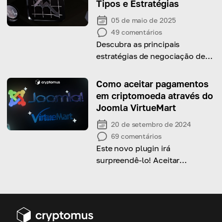
Tipos e Estratégias
05 de maio de 2025
49
comentários
Descubra as principais
estratégias de negociação de
Monero e obtenha dicas para
transações bem-sucedidas!
Como aceitar pagamentos
em criptomoeda através do
Joomla VirtueMart
20 de setembro de 2024
69
comentários
Este novo plugin irá
surpreendê-lo! Aceitar
pagamentos em criptomoedas
nunca foi tão confortável