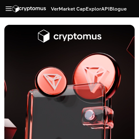
Ver
Market Cap
Explor
API
Blogue