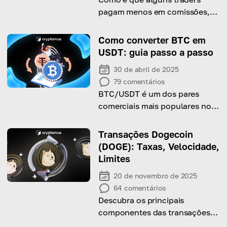
pagam menos em comissões,
enquanto outros pagam mais?
Vamos analisar a diferença
Como converter BTC em
entre taxas de maker e taker.
USDT: guia passo a passo
30 de abril de 2025
79
comentários
BTC/USDT é um dos pares
comerciais mais populares no
mundo das criptomoedas. Mas
isso funcionará para você?
Transações Dogecoin
(DOGE): Taxas, Velocidade,
Limites
20 de novembro de 2025
64
comentários
Descubra os principais
componentes das transações
Dogecoin e aprenda como