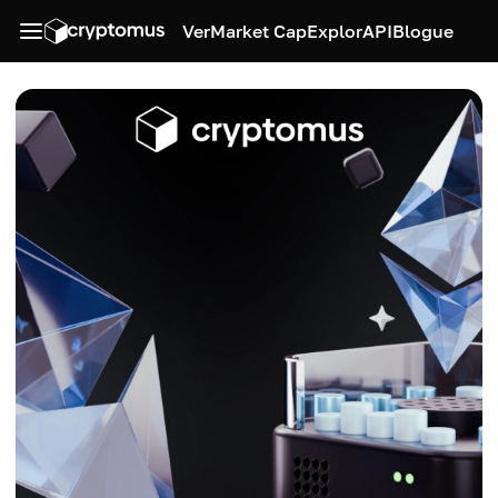
Ver
Market Cap
Explor
API
Blogue