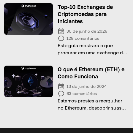
guia irá ajudá-lo!
Top-10 Exchanges de
Criptomoedas para
Iniciantes
30 de junho de 2026
128
comentários
Este guia mostrará o que
procurar em uma exchange de
criptomoedas e sugerirá
algumas das melhores opções!
O que é Ethereum (ETH) e
Como Funciona
13 de junho de 2024
63
comentários
Estamos prestes a mergulhar
no Ethereum, descobrir suas
características únicas e
diversos casos de uso!