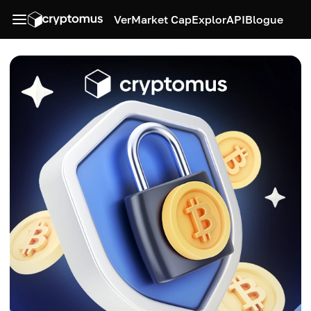
Ver
Market Cap
Explor
API
Blogue