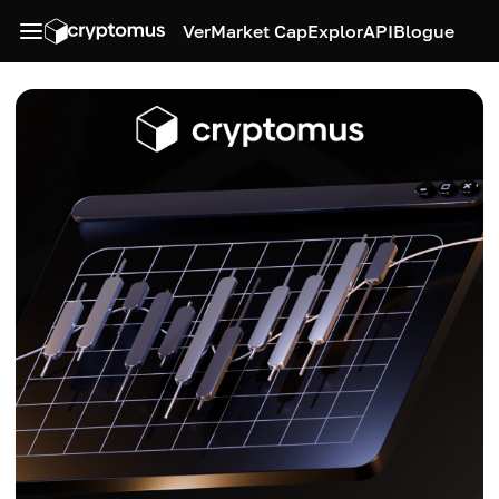
Ver
Market Cap
Explor
API
Blogue