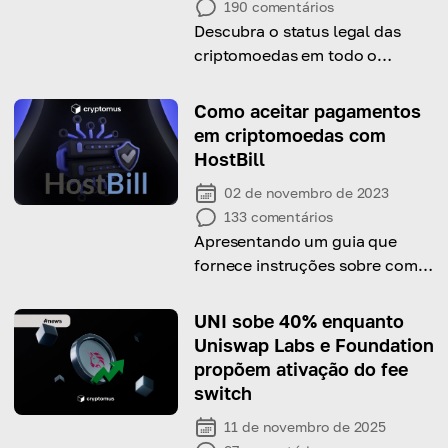
190
comentários
Descubra o status legal das
criptomoedas em todo o
mundo e aprenda estratégias
para garantir a conformidade
Como aceitar pagamentos
legal nas operações com
em criptomoedas com
criptomoedas
HostBill
02 de novembro de 2023
133
comentários
Apresentando um guia que
fornece instruções sobre como
configurar uma conta HostBill
para aceitar criptomoedas
UNI sobe 40% enquanto
Uniswap Labs e Foundation
propõem ativação do fee
switch
11 de novembro de 2025