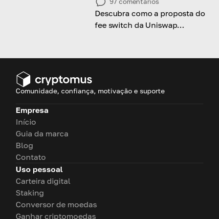
97
comentários
Descubra como a proposta do
fee switch da Uniswap
desencadeou uma alta de 40%
no UNI e pode redefinir sua
tokenomics.
Comunidade, confiança, motivação e suporte
Empresa
Início
Guia da marca
Blog
Contato
Uso pessoal
Carteira digital
Staking
Conversor de moedas
Ganhar criptomoedas