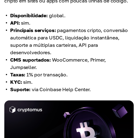
cripto em sites ou apps com poucas linhas de código.
Disponibilidade:
global.
API:
sim.
Principais serviços:
pagamentos cripto, conversão
automática para USDC, liquidação instantânea,
suporte a múltiplas carteiras, API para
desenvolvedores.
CMS suportados:
WooCommerce, Primer,
Jumpseller.
Taxas:
1% por transação.
KYC:
sim.
Suporte:
via Coinbase Help Center.