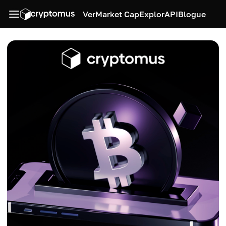
Ver
Market Cap
Explor
API
Blogue