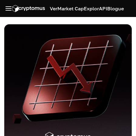
Ver
Market Cap
Explor
API
Blogue