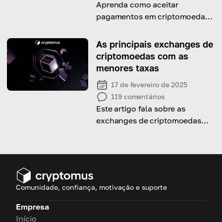
Aprenda como aceitar
pagamentos em criptomoedas
com a Azuriom com este guia
completo ✓ Descubra os
As principais exchanges de
benefícios de aceitar
criptomoedas com as
criptomoedas com a Azuriom,
menores taxas
incluindo taxas de transação
17 de fevereiro de 2025
mais baixas e tempo de
119
comentários
liquidação mais rápido
Este artigo fala sobre as
exchanges de criptomoedas
com as menores taxas em 2026.
Comunidade, confiança, motivação e suporte
Empresa
Início