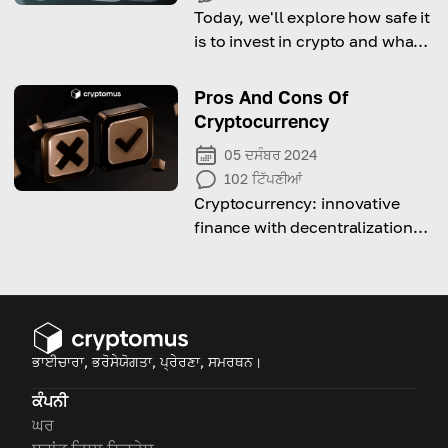
Today, we'll explore how safe it
is to invest in crypto and what
steps you can take to protect
your funds!
Pros And Cons Of
Cryptocurrency
05 ਦਸੰਬਰ 2024
102
ਟਿੱਪਣੀਆਂ
Cryptocurrency: innovative
finance with decentralization
and speed, but faces volatility
and regulatory hurdles. Learn
more!
ਭਾਈਚਾਰਾ, ਭਰੋਸੇਯੋਗਤਾ, ਪ੍ਰੇਰਣਾ, ਸਮਰਥਨ।
ਕੰਪਨੀ
ਘਰ