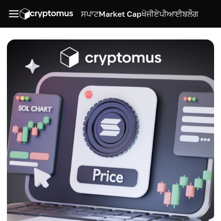
ਸਪਾਟ
Market Cap
ਖੋਜੀ
ਏਪੀਆਈ
ਬਲੌਗ