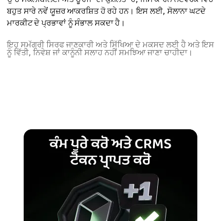
ਬਹੁਤ ਸਾਰੇ ਨਵੇਂ ਯੂਜ਼ਰ ਆਕਰਸ਼ਿਤ ਹੋ ਰਹੇ ਹਨ। ਇਸ ਲਈ, ਸੋਲਾਨਾ ਘਟਦੇ
ਮਾਰਕੀਟ ਦੇ ਪ੍ਰਭਾਵਾਂ ਨੂੰ ਸੰਭਾਲ ਸਕਦਾ ਹੈ।
ਇਹ ਸਮੱਗਰੀ ਸਿਰਫ ਜਾਣਕਾਰੀ ਅਤੇ ਸਿੱਖਿਆ ਦੇ ਮਕਸਦ ਲਈ ਹੈ ਅਤੇ ਇਸ
ਨੂੰ ਵਿੱਤੀ, ਨਿਵੇਸ਼ ਜਾਂ ਕਾਨੂੰਨੀ ਸਲਾਹ ਨਹੀਂ ਸਮਝਿਆ ਜਾਣਾ ਚਾਹੀਦਾ।