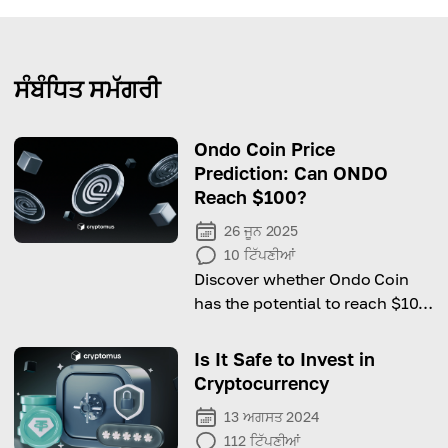
ਸੰਬੰਧਿਤ ਸਮੱਗਰੀ
Ondo Coin Price
Prediction: Can ONDO
Reach $100?
26 ਜੂਨ 2025
10
ਟਿੱਪਣੀਆਂ
Discover whether Ondo Coin
has the potential to reach $100
and what experts are predicting
for its future growth.
Is It Safe to Invest in
Cryptocurrency
13 ਅਗਸਤ 2024
112
ਟਿੱਪਣੀਆਂ