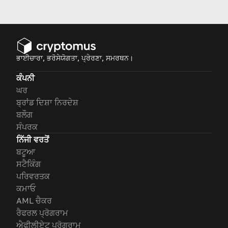
services are and why.
ਭਾਈਚਾਰਾ, ਭਰੋਸੇਯੋਗਤਾ, ਪ੍ਰੇਰਣਾ, ਸਮਰਥਨ।
ਕੰਪਨੀ
ਘਰ
ਬ੍ਰਾਂਡ ਦਿਸ਼ਾ ਨਿਰਦੇਸ਼
ਬਲੌਗ
ਸੰਪਰਕ
ਨਿੱਜੀ ਵਰਤੋਂ
ਬਟੂਆ
ਸਟੈਕਿੰਗ
ਪਰਿਵਰਤਕ
ਕਮਾਓ
AML ਚੈਕਰ
ਰੈਫਰਲ ਪ੍ਰੋਗਰਾਮ
ਐਫੀਲੀਏਟ ਪ੍ਰੋਗਰਾਮ