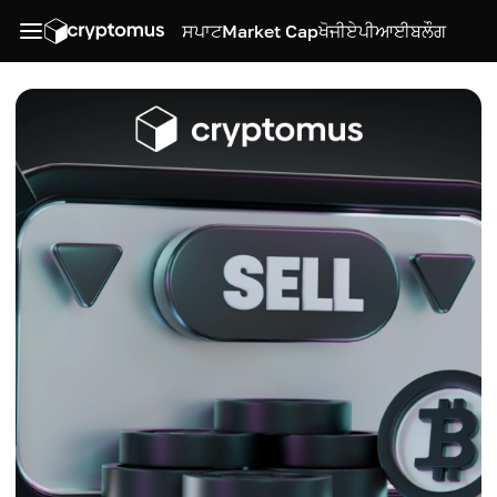
ਸਪਾਟ
Market Cap
ਖੋਜੀ
ਏਪੀਆਈ
ਬਲੌਗ