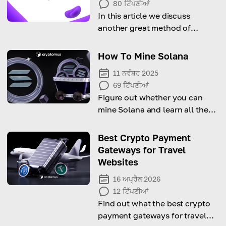
80
ਟਿੱਪਣੀਆਂ
In this article we discuss
another great method of
earning passive income with
crypto.
How To Mine Solana
11 ਨਵੰਬਰ 2025
69
ਟਿੱਪਣੀਆਂ
Figure out whether you can
mine Solana and learn all the
details about the process
Best Crypto Payment
Gateways for Travel
Websites
16 ਅਪ੍ਰੈਲ 2026
12
ਟਿੱਪਣੀਆਂ
Find out what the best crypto
payment gateways for travel