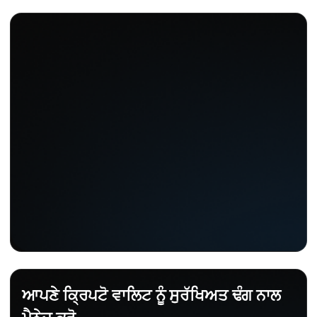
ਆਪਣੇ ਕ੍ਰਿਪਟੋ ਵਾਲਿਟ ਨੂੰ ਸੁਰੱਖਿਅਤ ਢੰਗ ਨਾਲ