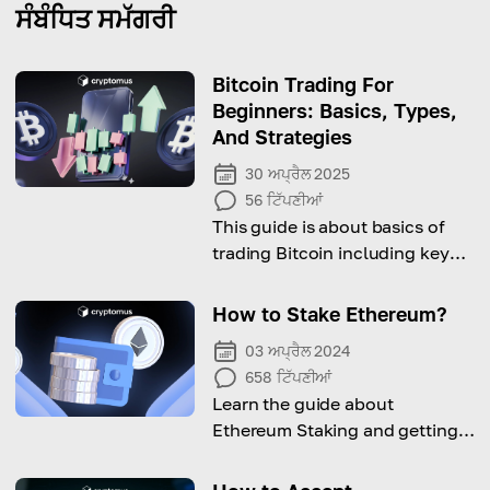
ਸੰਬੰਧਿਤ ਸਮੱਗਰੀ
Bitcoin Trading For
Beginners: Basics, Types,
And Strategies
30 ਅਪ੍ਰੈਲ 2025
56
ਟਿੱਪਣੀਆਂ
This guide is about basics of
trading Bitcoin including key
strategies and types. Keep
reading to get more!
How to Stake Ethereum?
03 ਅਪ੍ਰੈਲ 2024
658
ਟਿੱਪਣੀਆਂ
Learn the guide about
Ethereum Staking and getting
high rewards!