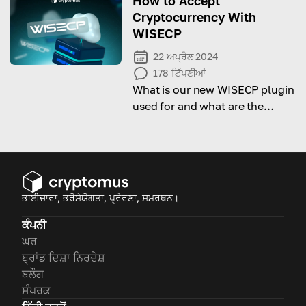
How to Accept
Cryptocurrency With
WISECP
22 ਅਪ੍ਰੈਲ 2024
178
ਟਿੱਪਣੀਆਂ
What is our new WISECP plugin
used for and what are the
benefits? Read this article to
know!
ਭਾਈਚਾਰਾ, ਭਰੋਸੇਯੋਗਤਾ, ਪ੍ਰੇਰਣਾ, ਸਮਰਥਨ।
ਕੰਪਨੀ
ਘਰ
ਬ੍ਰਾਂਡ ਦਿਸ਼ਾ ਨਿਰਦੇਸ਼
ਬਲੌਗ
ਸੰਪਰਕ