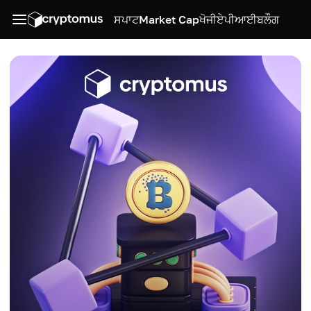
ਸਪਾਟ
Market Cap
ਖੋਜੀ
ਏਪੀਆਈ
ਬਲੌਗ